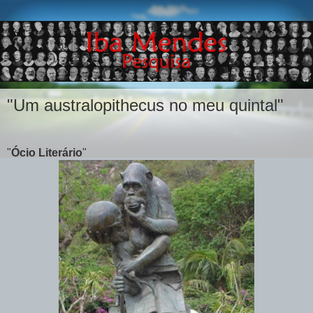
"Um australopithecus no meu quintal"
"
Ócio Literário
"