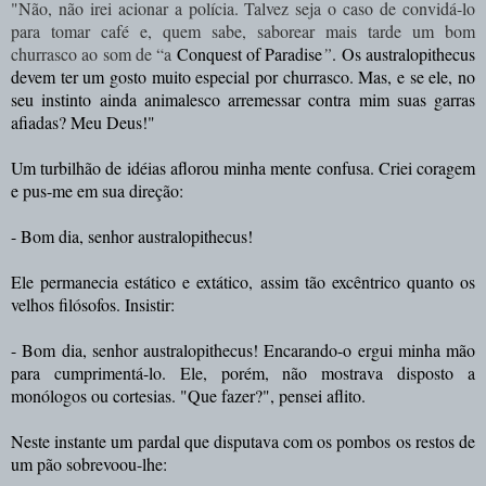
"Não, não irei acionar a polícia. Talvez seja o caso de convidá-lo
para tomar café e, quem sabe, saborear mais tarde um bom
churrasco ao som de “a
Conquest
of
Paradise
”
. Os australopithecus
devem ter um gosto muito especial por churrasco. Mas, e se ele, no
seu instinto ainda animalesco arremessar contra mim suas garras
afiadas? Meu Deus!"
Um turbilhão de idéias aflorou minha mente confusa. Criei coragem
e pus-me em sua direção:
- Bom dia, senhor australopithecus!
Ele permanecia estático e extático, assim tão excêntrico quanto os
velhos filósofos. Insistir:
- Bom dia, senhor australopithecus! Encarando-o ergui minha mão
para cumprimentá-lo. Ele, porém, não mostrava disposto a
monólogos ou cortesias. "Que fazer?", pensei aflito.
Neste instante um pardal que disputava com os pombos os restos de
um pão sobrevoou-lhe: