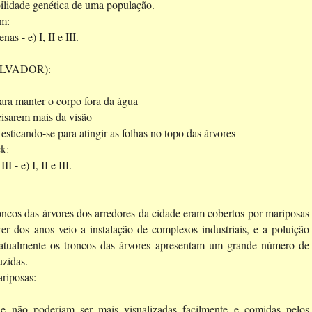
bilidade genética de uma população.
em:
penas -
e) I, II e III.
LVADOR):
ara manter o corpo fora da água
cisarem mais da visão
sticando-se para atingir as folhas no topo das árvores
ck:
III -
e) I, II e III.
oncos das árvores dos arredores da cidade eram cobertos por mariposas
er dos anos veio a instalação de complexos industriais, e a poluição
 atualmente os troncos das árvores apresentam um grande número de
uzidas.
riposas:
e não poderiam ser mais visualizadas facilmente e comidas pelos