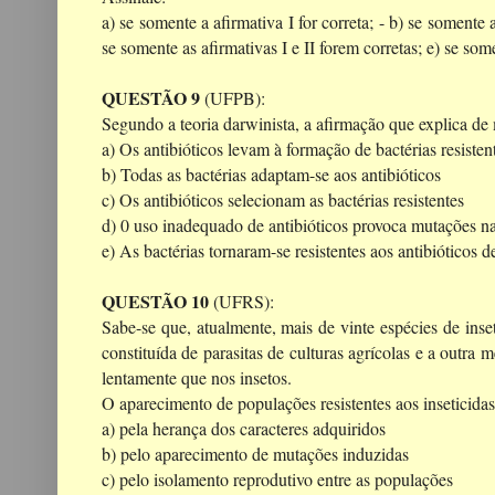
a) se somente a afirmativa I for correta; -
b) se somente a 
se somente as afirmativas I e II forem corretas;
e) se some
QUESTÃO 9
(UFPB):
Segundo a teoria darwinista, a afirmação que explica de m
a) Os antibióticos levam à formação de bactérias resisten
b) Todas as bactérias adaptam-se aos antibióticos
c) Os antibióticos selecionam as bactérias resistentes
d) 0 uso inadequado de antibióticos provoca mutações na
e) As bactérias tornaram-se resistentes aos antibióticos 
QUESTÃO 10
(UFRS):
Sabe-se que, atualmente, mais de vinte espécies de inset
constituída de parasitas de culturas agrícolas e a outra
lentamente que nos insetos.
O aparecimento de populações resistentes aos inseticidas
a) pela herança dos caracteres adquiridos
b) pelo aparecimento de mutações induzidas
c) pelo isolamento reprodutivo entre as populações