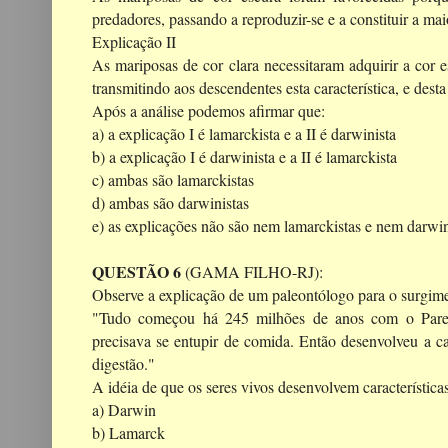
predadores, passando a reproduzir-se e a constituir a ma
Explicação II
As mariposas de cor clara necessitaram adquirir a cor 
transmitindo aos descendentes esta característica, e des
Após a análise podemos afirmar que:
a) a explicação I é lamarckista e a II é darwinista
b) a explicação I é darwinista e a II é lamarckista
c) ambas são lamarckistas
d) ambas são darwinistas
e) as explicações não são nem lamarckistas e nem darwin
QUESTÃO 6
(GAMA FILHO-RJ):
Observe a explicação de um paleontólogo para o surgime
"Tudo começou há 245 milhões de anos com o Pareias
precisava se entupir de comida. Então desenvolveu a c
digestão."
A idéia de que os seres vivos desenvolvem característica
a) Darwin
b) Lamarck