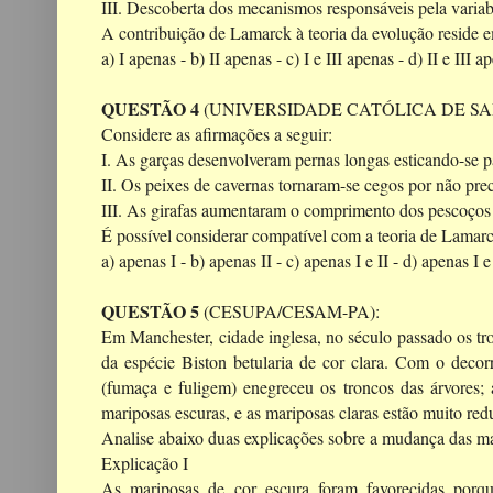
III. Descoberta dos mecanismos responsáveis pela varia
A contribuição de Lamarck à teoria da evolução reside 
a) I apenas -
b) II apenas -
c) I e III apenas -
d) II e III a
QUESTÃO 4
(UNIVERSIDADE CATÓLICA DE SA
Considere as afirmações a seguir:
I. As garças desenvolveram pernas longas esticando-se p
II. Os peixes de cavernas tornaram-se cegos por não pre
III. As girafas aumentaram o comprimento dos pescoços e
É possível considerar compatível com a teoria de Lamar
a) apenas I -
b) apenas II -
c) apenas I e II -
d) apenas I e 
QUESTÃO 5
(CESUPA/CESAM-PA):
Em Manchester, cidade inglesa, no século passado os tr
da espécie Biston betularia de cor clara. Com o decorr
(fumaça e fuligem) enegreceu os troncos das árvores;
mariposas escuras, e as mariposas claras estão muito red
Analise abaixo duas explicações sobre a mudança das ma
Explicação I
As mariposas de cor escura foram favorecidas porqu