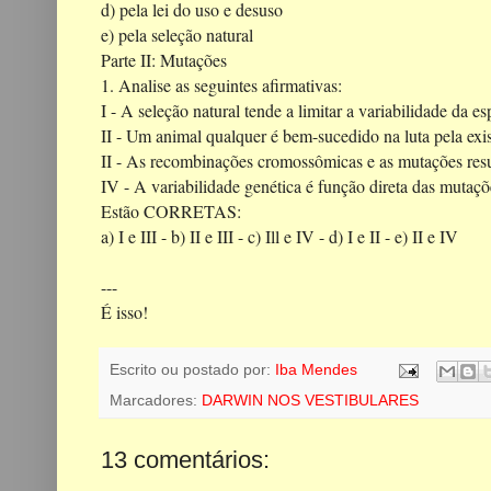
d) pela lei do uso e desuso
e) pela seleção natural
Parte II: Mutações
1.
Analise as seguintes afirmativas:
I - A seleção natural tende a limitar a variabilidade da e
II - Um animal qualquer é bem-sucedido na luta pela exis
II - As recombinações cromossômicas e as mutações res
IV - A variabilidade genética é função direta das mut
Estão CORRETAS:
a) I e III -
b) II e III
- c) Ill e IV -
d) I e II -
e) II e IV
---
É isso!
Escrito ou postado por:
Iba Mendes
Marcadores:
DARWIN NOS VESTIBULARES
13 comentários: