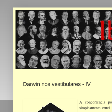
Darwin nos vestibulares - IV
A concorrência po
simplesmente cruel.