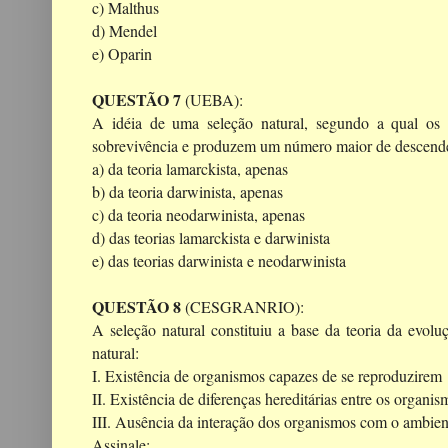
c) Malthus
d) Mendel
e) Oparin
QUESTÃO 7
(UEBA):
A idéia de uma seleção natural, segundo a qual o
sobrevivência e produzem um número maior de descenden
a) da teoria lamarckista, apenas
b) da teoria darwinista, apenas
c) da teoria neodarwinista, apenas
d) das teorias lamarckista e darwinista
e) das teorias darwinista e neodarwinista
QUESTÃO 8
(CESGRANRIO):
A seleção natural constituiu a base da teoria da evol
natural:
I. Existência de organismos capazes de se reproduzirem
II. Existência de diferenças hereditárias entre os organis
III. Ausência da interação dos organismos com o ambien
Assinale: