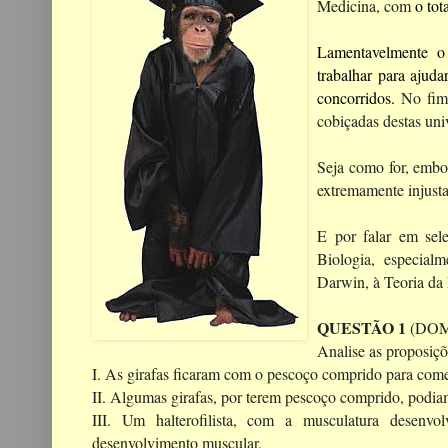
Medicina, com
o tot
Lamentavelmente o
trabalhar para ajuda
concorridos.
No fim
cobiçadas destas uni
Seja como for, embor
extremamente injusta
E por falar em sel
Biologia, especial
Darwin, à Teoria da 
QUESTÃO 1
(DOM
Analise as proposiçõ
I. As girafas ficaram com o pescoço comprido para comer
II. Algumas girafas, por terem pescoço comprido, podiam
III. Um halterofilista, com a musculatura desenvo
desenvolvimento muscular.