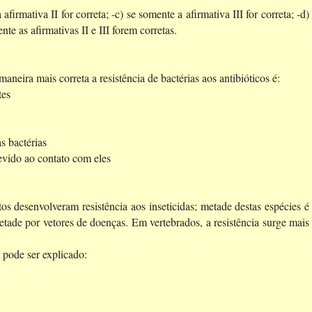
afirmativa II for correta; -
c) se somente a afirmativa III for correta; -
d)
nte as afirmativas II e III forem corretas.
aneira mais correta a resistência de bactérias aos antibióticos é:
tes
s bactérias
devido ao contato com eles
os desenvolveram resistência aos inseticidas; metade destas espécies é
 metade por vetores de doenças. Em vertebrados, a resistência surge mais
 pode ser explicado: