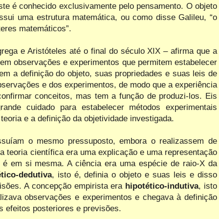
este é conhecido exclusivamente pelo pensamento. O objeto
ossui uma estrutura matemática, ou como disse Galileu, “o
teres matemáticos”.
ega e Aristóteles até o final do século XIX – afirma que a
a em observações e experimentos que permitem estabelecer
m a definição do objeto, suas propriedades e suas leis de
 observações e dos experimentos, de modo que a experiência
confirmar conceitos, mas tem a função de produzi-los. Eis
rande cuidado para estabelecer métodos experimentais
eoria e a definição da objetividade investigada.
ossuíam o mesmo pressuposto, embora o realizassem de
 teoria científica era uma explicação e uma representação
ta é em si mesma. A ciência era uma espécie de raio-X da
ético-dedutiva
, isto é, definia o objeto e suas leis e disso
evisões. A concepção empirista era
hipotético-indutiva
, isto
alizava observações e experimentos e chegava à definição
s efeitos posteriores e previsões.