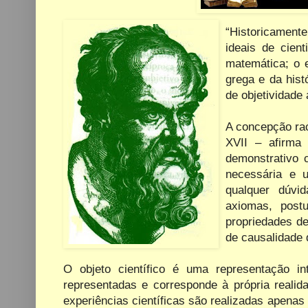
“Historicamente
ideais de cient
matemática; o 
grega e da hist
de objetividade
A concepção rac
XVII – afirma
demonstrativo 
necessária e u
qualquer dúvi
axiomas, post
propriedades d
de causalidade 
O objeto científico é uma representação int
representadas e corresponde à própria realid
experiências científicas são realizadas apenas