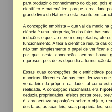
para produzir o conhecimento do objeto, pois 
científico é matemático, porque a realidade p
grande livro da Natureza está escrito em carac
A concepção empirista – que vai da medicina gr
ciência é uma interpretação dos fatos basead
induções e que, ao serem completadas, oferece
funcionamento. A teoria científica resulta das
não tem simplesmente o papel de verificar e 
por que, nesta concepção, sempre houve g
rigorosos, pois deles dependia a formulação da t
Essas duas concepções de cientificidade p
maneiras diferentes. Ambas consideravam que a
verdadeira da própria realidade, tal como es
realidade. A concepção racionalista era
hipot
deduzia propriedades, efeitos posteriores, pr
é, apresentava suposições sobre o objeto, re
dos fatos, às suas leis, suas propriedades, seu