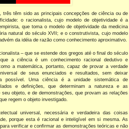
, três têm sido as principais concepções de ciência ou de
ificidade: o racionalista, cujo modelo de objetividade é a
empirista, que toma o modelo de objetividade da medicina
ória natural do século XVII; e o construtivista, cujo modelo
 advém da idéia de razão como conhecimento aproximativo.
ionalista – que se estende dos gregos até o final do século
 que a ciência é um conhecimento racional dedutivo e
como a matemática, portanto, capaz de provar a verdade
niversal de seus enunciados e resultados, sem deixar
da possível. Uma ciência é a unidade sistemática de
ulados e definições, que determinam a natureza e as
e seu objeto, e de demonstrações, que provam as relações
que regem o objeto investigado.
electual universal, necessária e verdadeira das coisas
ade, porque esta é racional e inteligível em si mesma. As
 para verificar e confirmar as demonstrações teóricas e não