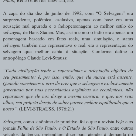
Paulo,
Rede Globo de Televisão, etc.
A capa do dia dez de junho de 1992, com “O Selvagem” era
surpreendente, polêmica, exclusiva, apenas com base em uma
acusação mal apurada e o índiopersonagem ao melhor estilo do
selvagem,
de Hans Staden. Mas, assim como o índio era apenas um
personagem baseado em fatos reais, uma simulação, o status
selvagem
também não representava o real, era a representação do
selvagem que melhor cabia à situação. Conforme define o
antropólogo Claude Levi-Strauss:
“Cada civilização tende a superestimar a orientação objetiva de
seu pensamento; é, por isso, então, que ela nunca está ausente.
Quando cometemos o erro de crer que o selvagem é exclusivamente
governado por suas necessidades orgânicas ou econômicas, não
reparamos que ele nos dirige a mesma censura, e que, aos seus
olhos, seu próprio desejo de saber parece melhor equilibrado que o
nosso”.
(LEVI-STRAUSS, 1976:21)
Selvagem
, como sinônimo de primitivo, foi o que a revista
Veja
e os
jornais
Folha de São Paulo, e O Estado de São Paulo,
entre outros
veículos da época, pretendiam dizer para atender à demanda do