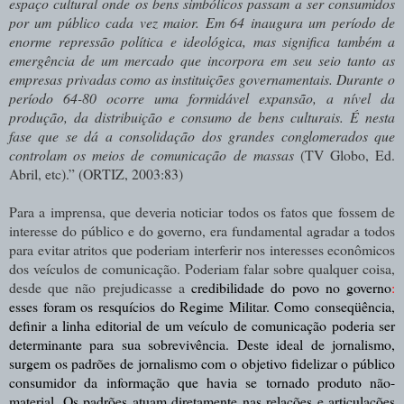
espaço cultural onde os bens simbólicos passam a ser consumidos
por um público cada vez maior. Em 64 inaugura um período de
enorme repressão política e ideológica, mas significa também a
emergência de um mercado que incorpora em seu seio tanto as
empresas privadas como as instituições governamentais. Durante o
período 64-80 ocorre uma formidável expansão, a nível da
produção, da distribuição e consumo de bens culturais. É nesta
fase que se dá a consolidação dos grandes conglomerados que
controlam os meios de comunicação de massas
(TV Globo, Ed.
Abril, etc).” (ORTIZ, 2003:83)
Para a imprensa, que deveria noticiar todos os fatos que fossem de
interesse do público e do governo, era fundamental agradar a todos
para evitar atritos que poderiam interferir nos interesses econômicos
dos veículos de comunicação. Poderiam falar sobre qualquer coisa,
desde que não prejudicasse a
credibilidade do povo no governo
:
esses foram os resquícios do Regime Militar. Como conseqüência,
definir a linha editorial de um veículo de comunicação poderia ser
determinante para sua sobrevivência. Deste ideal de jornalismo,
surgem os padrões de jornalismo com o objetivo fidelizar o público
consumidor da informação que havia se tornado produto não-
material. Os padrões atuam diretamente nas relações e articulações