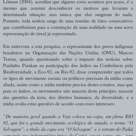
Lótman (2004), acreditar que alguma coisa acontece por acaso, é o
mesmo que assumir desconhecer os motivos que levaram a
determinada situação, mas nunca que elas surgiram do nada.
Portanto, toda notícia surge de uma reunião de fatos consecutivos
que contribuíram para a construção de uma realidade ou uma nova
representação do irreal já representado.
Em entrevista a esta pesquisa, o representante dos povos indígenas
brasileiros na Organização das Nações Unidas (ONU), Marcos
Terena, quando questionado sobre o impacto das notícias sobre
Paulinho Paiakan na participação dos índios na Conferência pela
Biodiversidade, a Eco-92, ou Rio-92, disse compreender que todos
os tipos de movimento sociais ou políticos precisam da mídia como
aliada, assim como a mídia também precisa destes eventos, mas que
para os índios, os movimentos não nascem deste princípio, nascem
das questões da terra, dos direitos humanos, da diversidade, e a
mídia avalia estas questões de acordo com esses interesses:
“De maneira geral quando a Veja
coloca na capa, em plena RIO
92, que foi o grande movimento ecológico do mundo, o termo “O
Selvagem”, o titulo da capa era “O Selvagem” e o retrato do Paikã
com toda sua indumentária tipica do Caipó, cocar, cores, etc... isso