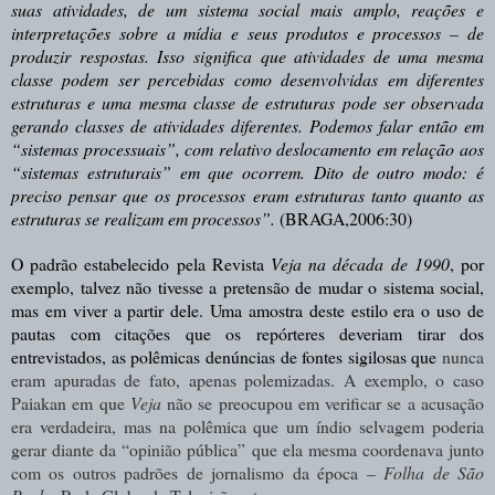
suas atividades, de um sistema social mais amplo, reações e
interpretações
sobre a mídia e seus produtos e processos
– de
produzir respostas. Isso significa que atividades de uma mesma
classe podem ser percebidas como desenvolvidas em diferentes
estruturas e uma mesma classe de estruturas pode ser observada
gerando classes de atividades diferentes. Podemos falar então em
“sistemas processuais”, com relativo deslocamento em relação aos
“sistemas estruturais” em que ocorrem. Dito de outro modo: é
preciso pensar que os processos eram estruturas tanto quanto as
estruturas se realizam em processos”.
(BRAGA,2006:30)
O padrão estabelecido pela Revista
Veja na década de 1990
, por
exemplo, talvez não tivesse a pretensão de mudar o sistema social,
mas em viver a partir dele. Uma amostra deste estilo era o uso de
pautas com citações que os repórteres deveriam tirar dos
entrevistados, as polêmicas denúncias de fontes sigilosas que
nunca
eram apuradas de fato, apenas polemizadas. A exemplo, o caso
Paiakan em que
Veja
não se preocupou em verificar se a acusação
era verdadeira, mas na polêmica que um índio selvagem poderia
gerar diante da “opinião pública” que ela mesma coordenava junto
com os outros padrões de jornalismo da época –
Folha de São