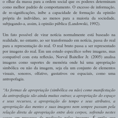
o olhar da massa para a ordem social que os poderes determinam
como melhor padrão de comportamento. O excesso de informação,
de re-significações, inibe a capacidade de formação da opinião
própria do indivíduo, ao menos para a maioria da sociedade,
subjugando-a, assim, à opinião pública (Landowski, 1992).
Um fato possível de virar notícia normalmente está baseado na
realidade, no entanto, ao ser transformado em notícia, passa do real
para a representação do real. O real bruto passa a ser representado
por imagens do real. Em um estudo específico sobre imagens, mas
compatível com esta reflexão, Norval Baitellor Jr. (2005) analisa
imagens como suportes de memória onde há uma apropriação
simbólica ou não da imagem, seja ela um conjunto de elementos
visuais, sonoros, olfativo, gustativos ou espaciais, como uma
antropofagia.
“As formas de apropriação (simbólica ou não) como manifestação
da antropofagia são ainda muitas outras; a apropriação do espaço
e seus recursos, a apropriação do tempo e seus atributos, a
apropriação das mentes e suas imagens nem sempre passam pela
relação direta de apropriação entre dois corpos, sofrendo nestes
casos um processo de mediação pelas imagens. É então que