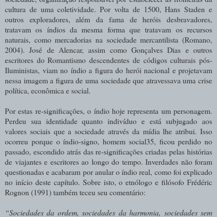
cultura de uma coletividade. Por volta de 1500, Hans Staden e
outros exploradores, além da fama de heróis desbravadores,
tratavam os índios da mesma forma que tratavam os recursos
naturais, como mercadorias na sociedade mercantilista (Romano,
2004). José de Alencar, assim como Gonçalves Dias e outros
escritores do Romantismo descendentes de códigos culturais pós-
Iluministas, viam no índio a figura do herói nacional e projetavam
nessa imagem a figura de uma sociedade que atravessava uma crise
política, econômica e social.
Por estas re-significações, o índio hoje representa um personagem.
Perdeu sua identidade quanto indivíduo e está subjugado aos
valores sociais que a sociedade através da mídia lhe atribui. Isso
ocorreu porque o índio-signo, homem social35, ficou perdido no
passado, escondido atrás das re-significações criadas pelas histórias
de viajantes e escritores ao longo do tempo. Inverdades não foram
questionadas e acabaram por anular o índio real, como foi explicado
no início deste capítulo. Sobre isto, o etnólogo e filósofo Frédéric
Rognon (1991) também teceu seu comentário:
“Sociedades da ordem, sociedades da harmonia, sociedades sem