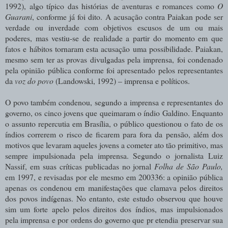
1992), algo típico das histórias de aventuras e romances como
O
Guarani
, conforme já foi dito. A acusação contra Paiakan pode ser
verdade ou inverdade com objetivos escusos de um ou mais
poderes, mas vestiu-se de realidade a partir do momento em que
fatos e hábitos tornaram esta acusação uma possibilidade. Paiakan,
mesmo sem ter as provas divulgadas pela imprensa, foi condenado
pela opinião pública conforme foi apresentado pelos representantes
da
voz do povo
(Landowski, 1992) – imprensa e políticos.
O povo também condenou, segundo a imprensa e representantes do
governo, os cinco jovens que queimaram o índio Galdino. Enquanto
o assunto repercutia em Brasília, o público questionou o fato de os
índios correrem o risco de ficarem para fora da pensão, além dos
motivos que levaram aqueles jovens a cometer ato tão primitivo, mas
sempre impulsionada pela imprensa. Segundo o jornalista Luiz
Nassif, em suas críticas publicadas no jornal
Folha de São Paulo,
em 1997, e revisadas por ele mesmo em 200336: a opinião pública
apenas os condenou em manifestações que clamava pelos direitos
dos povos indígenas. No entanto, este estudo observou que houve
sim um forte apelo pelos direitos dos índios, mas impulsionados
pela imprensa e por ordens do governo que pr etendia preservar sua