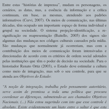
Entre estas “histórias de imprensa”, mudam os personagens, os
cenários, as datas, mas, a essência da informação e a crítica
continuam, em base, as mesmas, atendendo aos padrões
informativos (Cervi, 2007). Os meios de comunicação, nas últimas
décadas, têm ocupado um importante espaço de forma individual e
grupal na sociedade. O sistema projeção-identificação, a re-
significação ou reapresentação (Baitello, 2005) dos signos são
algumas das mudanças nos códigos culturais causados pela mídia.
São mudanças que normalmente já ocorreriam, mas com a
contribuição dos meios de comunicação foram intensivadas e
direcionadas de acordo com os critérios de ordem social adotados
pelas instituições que têm o poder de decisão na sociedade. Para o
historiador Renato Ortiz (2003), o Estado deve estimular a cultura
como meio de integração, mas sob o seu controle, para que se
atenda aos
Objetivos do Estado
:
“A noção de integração, trabalha pelo pensamento autoritário,
serve assim de premissa a toda uma política que procura
coordenar as diferenças, submetendo-as aos chamados Objetivos
Nacionais. (...) Não estou sugerindo com isto que esse controle é
absoluto. Existe evidentemente um hiato entre o saltar é que esta