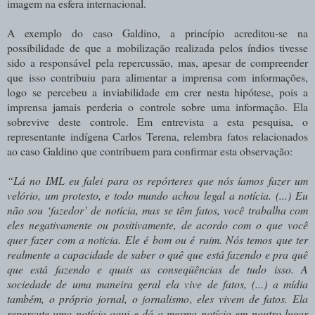
imagem na esfera internacional.
A exemplo do caso Galdino, a princípio acreditou-se na
possibilidade de que a mobilização realizada pelos índios tivesse
sido a responsável pela repercussão, mas, apesar de compreender
que isso contribuiu para alimentar a imprensa com informações,
logo se percebeu a inviabilidade em crer nesta hipótese, pois a
imprensa jamais perderia o controle sobre uma informação. Ela
sobrevive deste controle. Em entrevista a esta pesquisa, o
representante indígena Carlos Terena, relembra fatos relacionados
ao caso Galdino que contribuem para confirmar esta observação:
“Lá no IML eu falei para os repórteres que nós íamos fazer um
velório, um protesto, e todo mundo achou legal a notícia. (...) Eu
não sou ‘fazedor’ de notícia, mas se têm fatos, você trabalha com
eles negativamente ou positivamente, de acordo com o que você
quer fazer com a noticia. Ele é bom ou é ruim. Nós temos que ter
realmente a capacidade de saber o quê que está fazendo e pra quê
que está fazendo e quais as conseqüências de tudo isso. A
sociedade de uma maneira geral ela vive de fatos, (...) a mídia
também, o próprio jornal, o jornalismo, eles vivem de fatos. Ela
repercute uma notícia aqui e dá a mesma notícia em noutro lugar