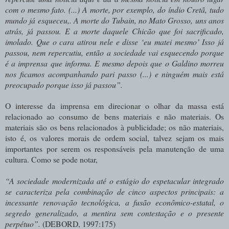
com o mesmo fato. (...) A morte, por exemplo, do índio Cretã, tudo
mundo já esqueceu,. A morte do Tubain, no Mato Grosso, uns anos
atrás, já passou. E a morte daquele Chicão que foi sacrificado,
imolado. Que o cara atirou nele e disse ‘eu matei mesmo’ Isso já
passou, nem repercutiu, então a sociedade vai esquecendo porque
é a imprensa que informa. E mesmo depois que o Galdino morreu
nos ficamos acompanhando pari passo (...) e ninguém mais está
preocupado porque isso já passou”.
O interesse da imprensa em direcionar o olhar da massa está
relacionado ao consumo de bens materiais e não materiais. Os
materiais são os bens relacionados à publicidade; os não materiais,
isto é, os valores morais de ordem social, talvez sejam os mais
importantes por serem os responsáveis pela manutenção de uma
cultura. Como se pode notar,
“A sociedade modernizada até o estágio do espetacular integrado
se caracteriza pela combinação de cinco aspectos principais: a
incessante renovação tecnológica, a fusão econômico-estatal, o
segredo generalizado, a mentira sem contestação e o presente
perpétuo”.
(DEBORD, 1997:175)