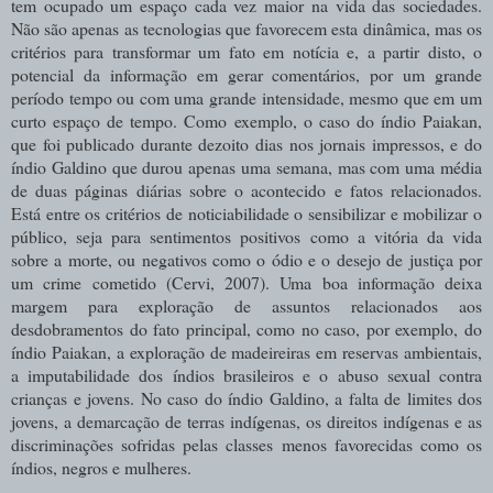
tem ocupado um espaço cada vez maior na vida das sociedades.
Não são apenas as tecnologias que favorecem esta dinâmica, mas os
critérios para transformar um fato em notícia e, a partir disto, o
potencial da informação em gerar comentários, por um grande
período tempo ou com uma grande intensidade, mesmo que em um
curto espaço de tempo. Como exemplo, o caso do índio Paiakan,
que foi publicado durante dezoito dias nos jornais impressos, e do
índio Galdino que durou apenas uma semana, mas com uma média
de duas páginas diárias sobre o acontecido e fatos relacionados.
Está entre os critérios de noticiabilidade o sensibilizar e mobilizar o
público, seja para sentimentos positivos como a vitória da vida
sobre a morte, ou negativos como o ódio e o desejo de justiça por
um crime cometido (Cervi, 2007). Uma boa informação deixa
margem para exploração de assuntos relacionados aos
desdobramentos do fato principal, como no caso, por exemplo, do
índio Paiakan, a exploração de madeireiras em reservas ambientais,
a imputabilidade dos índios brasileiros e o abuso sexual contra
crianças e jovens. No caso do índio Galdino, a falta de limites dos
jovens, a demarcação de terras indígenas, os direitos indígenas e as
discriminações sofridas pelas classes menos favorecidas como os
índios, negros e mulheres.