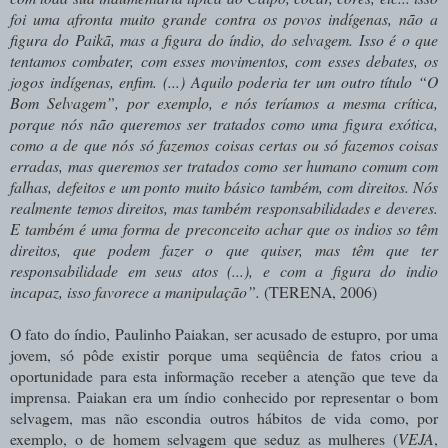
foi uma afronta muito grande contra os povos indígenas, não a
figura do Paikã, mas a figura do índio, do selvagem. Isso é o que
tentamos combater, com esses movimentos, com esses debates, os
jogos indígenas, enfim. (...) Aquilo poderia ter um outro título “O
Bom Selvagem”, por exemplo, e nós teríamos a mesma crítica,
porque nós não queremos ser tratados como uma figura exótica,
como a de que nós só fazemos coisas certas ou só fazemos coisas
erradas, mas queremos ser tratados como ser humano comum com
falhas, defeitos e um ponto muito básico também, com direitos. Nós
realmente temos direitos, mas também responsabilidades e deveres.
E também é uma forma de preconceito achar que os indios so têm
direitos, que podem fazer o que quiser, mas têm que ter
responsabilidade em seus atos (...), e com a figura do indio
incapaz, isso favorece a manipulação”.
(TERENA, 2006)
O fato do índio, Paulinho Paiakan, ser acusado de estupro, por uma
jovem, só pôde existir porque uma seqüência de fatos criou a
oportunidade para esta informação receber a atenção que teve da
imprensa. Paiakan era um índio conhecido por representar o bom
selvagem, mas não escondia outros hábitos de vida como, por
exemplo, o de homem selvagem que seduz as mulheres (
VEJA
,