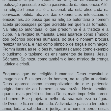
realização pessoal, e não a passividade da obediência. A fé,
na religião humanista é a racional,
ela está alicerçada na
convicção obtida através das experiências intelectuais e
emocionais, ao passo que na religião autoritária o homem
aceita proposições porque acredita em quem as formulou.
Na religião autoritária, o que predomina é a tristeza e a
culpa. Na religião humanista, Deus aparece como símbolo
dos próprios poderes humanos, do que o homem procura
realizar na vida, e não como símbolo de força e dominação.
Fromm ilustra as religiões humanistas dando como exemplo
o budismo, o taoísmo, os ensinamentos de Isaías, Jesus,
Sócrates, Spinoza, como também o lado místico da crença
judaica e cristã.
Enquanto que na religião humanista Deus constitui a
imagem do Eu superior do homem, na religião autoritária
Deus aparece como monopolizador do que pertencia
originariamente ao homem: a sua razão. Neste sentido,
quanto mais perfeito se torna Deus, mais imperfeito parece
o homem. Este projeta o melhor da sua natureza na figura
de Deus, e fica empobrecido.
A divindade passa a ter todo o
amor, toda a sabedoria e justiça, e o homem perde essas