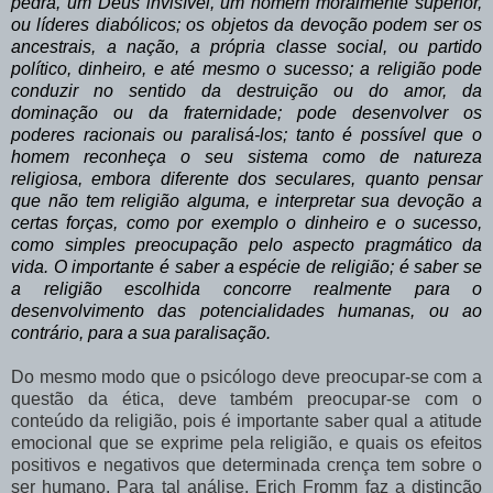
pedra, um Deus invisível, um homem moralmente superior,
ou líderes diabólicos; os objetos da devoção podem ser os
ancestrais, a nação, a própria classe social, ou partido
político, dinheiro, e até mesmo o sucesso; a religião pode
conduzir no sentido da destruição ou do amor, da
dominação ou da fraternidade; pode desenvolver os
poderes racionais ou paralisá-los; tanto é possível que o
homem reconheça o seu sistema como de natureza
religiosa, embora diferente dos seculares, quanto pensar
que não tem religião alguma, e interpretar sua devoção a
certas forças, como por exemplo o dinheiro e o sucesso,
como simples preocupação pelo aspecto pragmático da
vida. O importante é saber a espécie de religião; é saber se
a religião escolhida concorre realmente para o
desenvolvimento das potencialidades humanas, ou ao
contrário, para a sua paralisação.
Do mesmo modo que o psicólogo deve preocupar-se com a
questão da ética, deve também preocupar-se com o
conteúdo da religião, pois é importante saber qual a atitude
emocional que se exprime pela religião, e quais os efeitos
positivos e negativos que determinada crença tem sobre o
ser humano. Para tal análise, Erich Fromm faz a distinção