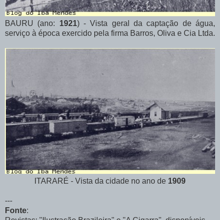
BAURU (ano:
1921
) - Vista geral da captação de água,
serviço à época exercido pela firma Barros, Oliva e Cia Ltda.
ITARARÉ - Vista da cidade no ano de
1909
---
Fonte
: