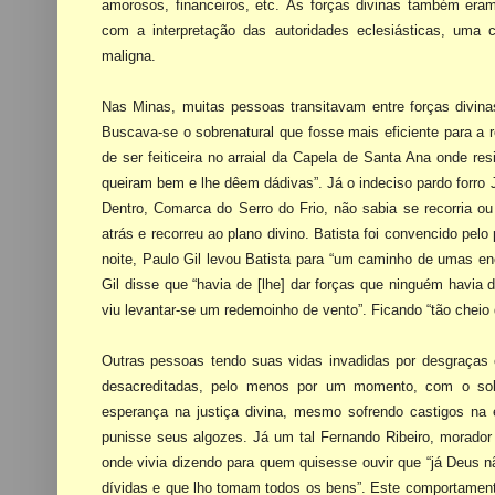
amorosos, financeiros, etc. Às forças
divinas também eram
com a interpretação das autoridades eclesiásticas, um
maligna.
Nas Minas, muitas pessoas transitavam entre forças divi
Buscava-se o sobrenatural que fosse
mais eficiente para a
de ser feiticeira no arraial da Capela de Santa Ana onde re
queiram bem e lhe dêem
dádivas”. Já o indeciso pardo forro
Dentro, Comarca do Serro do Frio, não sabia se recorria
ou
atrás e
recorreu ao plano divino. Batista foi convencido pelo
noite, Paulo Gil levou Batista para
“um caminho de umas enc
Gil disse que “havia de [lhe] dar forças que ninguém havia
viu levantar-se um
redemoinho de vento”. Ficando “tão cheio
Outras pessoas tendo suas vidas invadidas por desgraças
desacreditadas, pelo menos por um
momento, com o sobr
esperança na justiça divina, mesmo sofrendo castigos na
punisse seus algozes. Já um tal
Fernando Ribeiro, morador
onde vivia dizendo para quem quisesse ouvir que “já Deus n
dívidas e que lho
tomam todos os bens”. Este comportamento