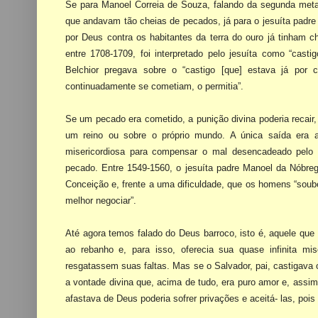
Se para Manoel Correia de Souza, falando da segunda met
que andavam tão cheias de pecados,
já para o jesuíta padr
por Deus contra os habitantes da terra do ouro já tinham 
entre 1708-1709, foi interpretado
pelo jesuíta como “cast
Belchior pregava sobre o “castigo [que] estava já por
continuadamente se cometiam, o
permitia”.
Se um pecado era cometido, a punição divina poderia recai
um reino ou sobre o próprio
mundo. A única saída era a
misericordiosa para compensar o mal desencadeado pelo
pecado. Entre 1549-1560,
o jesuíta padre Manoel da Nóbre
Conceição e, frente a uma dificuldade, que os homens “so
melhor
negociar”.
Até agora temos falado do Deus barroco, isto é, aquele que
ao rebanho e, para isso,
oferecia sua quase infinita m
resgatassem suas faltas. Mas se o Salvador, pai, castigava
a vontade divina que,
acima de tudo, era puro amor e, assim
afastava de Deus poderia sofrer privações e aceitá- las, pois