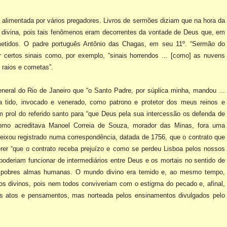
 alimentada por vários
pregadores. Livros de sermões diziam que na hora da
ia divina, pois tais fenômenos eram decorrentes da vontade
de Deus que, em
metidos. O
padre português Antônio das Chagas, em seu 11º. “Sermão do
r certos sinais como, por exemplo, “sinais horrendos
... [como] as nuvens
 raios
e cometas”.
eneral do Rio de
Janeiro que “o Santo Padre, por súplica minha, mandou ...
 tido, invocado e venerado, como patrono e protetor dos
meus reinos e
m prol do
referido santo para “que Deus pela sua intercessão os defenda de
omo acreditava Manoel Correia de Souza,
morador das Minas, fora uma
eixou registrado numa correspondência, datada de 1756, que o contrato que
rer “que o contrato receba
prejuízo e como se perdeu Lisboa pelos nossos
oderiam funcionar de intermediários entre Deus e os mortais
no sentido de
as pobres almas
humanas. O mundo divino era temido e, ao mesmo tempo,
gos divinos, pois nem todos conviveriam com
o estigma do pecado e, afinal,
s atos e pensamentos, mas norteada pelos ensinamentos divulgados pelo