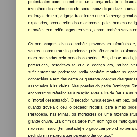
protestantes como detentor de uma força nefasta e desor
inventário dos males que ele seria
capaz de produzir e uma l
as forças do mal, a Igreja transformou uma “ameaça global 
explicados, porque
refletidos e aclarados pelos homens da I
e trovões com relâmpagos terríveis”, como também
servia d
Os personagens divinos também provocavam infortúnios e,
santos tinham uma
singularidade, pois não eram impulsiona
eram motivadas pelo pecado cometido. Era, desse
modo, j
portuguesa, acreditava-se que a doença era, muitas 
suficientemente poderosos podia também resultar no
apar
conhecidas e temidas cerca de quarenta doenças designada
associados à ira divina. Nas
poesias do padre Domingos Sim
encontramos referências à relação entre a ira de Deus e as
t
o
“mortal desabusado”. O pecador nunca estava em paz, poi
quando troveja o céu” o pecador
recorria “para a mão pod
Paraopeba, nas Minas, os moradores de uma fazenda situ
grande chuva. Era o fim da
tarde num domingo de maio qua
não viram maior [tempestade] e o gado cair pelo chão berra
pedindo
misericórdia que parecia o dia do juízo”.