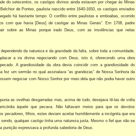
ade do setecentos, os
castigos divinos ainda estavam por chegar às Minas
e Belchior de Pontes, paulista nascido entre 1640-1650, os castigos
enviados
chegado há bastante
tempo. O conflito entre paulistas e emboabas, ocorrido
igos com que havia [Deus] de castigar as Minas Gerais”. Em
1708, padre
 cair sobre as Minas
porque irado Deus, com as insolências que nelas
r, dependendo da
natureza e da gravidade da falta, sobre toda a comunidade,
placar a ira divina negociando com Deus, isto é, oferecendo
uma obra
 pecado. A
grandiosidade da obra devia coincidir com a grandiosidade do
ga fez um sermão no qual assinalava “as grandezas” de
Nossa Senhora da
ubessem
negociar com Nosso Senhor por meio dela que não podia haver outro
 punia as ovelhas
desgarradas mas, acima de tudo, desejava tê-las de volta
isericórdia àquele que pecava. Não faltavam meios para
que os devotos
 os pecadores,
filhos, estes deviam aceitar humildemente a incógnita que era
 sendo, qualquer castigo tinha uma natureza justa.
Mesmo o fiel que não se
 a
punição expressava a profunda sabedoria de Deus.