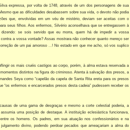
 Silva expressa, por
volta de 1748, através de um dos personagens de sua
. Mesmo que as dificuldades desabassem sobre sua vida, o
devoto não podia
azões que,
envolvidas em um véu de mistério, deviam ser aceitas com o
 para seus filhos. Aos enfermos, Silvério aconselhava
que se entregassem à
a dizendo:
se sois servido que eu morra, quem há de impedir a vossa
r contra a vossa vontade? Assas mostrara não
conhecer quanto mereço ser
orreção de um pai amoroso ...! No estado em que me acho, só vos suplico
nflingir os mais cruéis
castigos ao corpo, porém, à alma estava reservada a
 momentos distintos na figura do criminoso. Atenta à
salvação dos presos, a
rnandes Seya como “capelão da capela de Santa Rita ereta para os presos
ue “os enfermos e encarcerados
presos desta cadeia” pudessem receber os
s causas de uma gama de
desgraças e mesmo a corte celestial poderia, a
a assumia uma posição de destaque. A instituição eclesiástica
funcionava,
s entre os homens.
Os padres, em sua atuação nos confessionários e na
 julgamento divino, podendo perdoar pecados que
ameaçariam a alma do