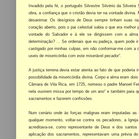
Invadido pela fé, o português Silvestre Silvério da Silveira
obra, a confiança que o cristão
devia ter na vontade divina
desanimar. Os desígnios de Deus sempre tinham suas r
coração aberto, pois o pai
celestial sabia o que era melhor
vontade do Salvador e à ele se dirigissem com a alm
determinação? ... Se
ordenais que eu padeça, quem pode i
castigado por minhas culpas, em não conformar-me
com a c
useis de misericórdia com este miserável pecador”.
A justiça terrena devia estar atenta ao fato de que poderia i
possibilidade da misericórdia
divina. Corpo e alma eram dois
Câmara de Vila Rica, em 1725, nomeou o padre Manoel
Fe
nela
ouvirem missa por tempo de um ano” e também para q
sacramentos e fazerem confissões.
Num cenário onde às forças malignas eram imputadas a
qualquer momento, voltar-se contra os
pecadores, a Igrej
acreditava-se, como representante de Deus e dos santo
aplicação dos sacramentos,
representavam uma prévia do