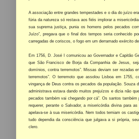
A associação entre grandes tempestades e o dia do juízo era
fúria da natureza só restava aos
fiéis implorar a misericórd
sua suprema justiça, punia os homens pelos pecados co
Juízo”, pregava que o
final dos tempos seria conhecido po
carregadas de coriscos, o fogo em um derramado exército de
Em 1756, D. José I comunicou ao Governador e Capitão G
que São Francisco de Borja
da Companhia de Jesus, seja
domínios, contra terremotos”. Missas deviam ser rezadas e
terremotos”. O
terremoto que assolou Lisboa em 1755, c
vingança de Deus contra os pecados da população. Souza
d
administrava estava dando muitos prejuízos e dizia não que
pecados também vai chegando por cá”.
Os santos também p
requerer, perante o Salvador, a misericórdia divina para 
apelava-se à sua
misericórdia. Nem todos temiam os casti
tudo dependia da consciência que julgava a si própria,
seu
clero.