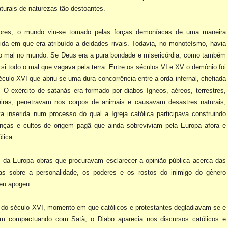
aturais de naturezas tão destoantes.
ores, o mundo viu-se
tomado pelas forças demoníacas de uma maneira
da em que era atribuído a deidades rivais. Todavia, no
monoteísmo, havia
do mal no
mundo. Se Deus era a pura bondade e misericórdia, como também
 si todo o mal que vagava pela terra. Entre os
séculos VI e XV o demônio foi
éculo XVI que abriu-se uma dura concorrência entre a orda infernal, chefiada
 O exército de satanás era
formado por diabos ígneos, aéreos, terrestres,
eiras, penetravam nos corpos de animais e causavam desastres naturais,
ava inserida num processo do
qual a Igreja católica participava construindo
enças e cultos de origem pagã que ainda sobreviviam pela Europa afora
e
lica.
s da Europa obras que
procuravam esclarecer a opinião pública acerca das
das sobre a personalidade, os poderes e os rostos do inimigo do
gênero
seu apogeu.
sas do século XVI, momento
em que católicos e protestantes degladiavam-se e
em compactuando com Satã, o Diabo aparecia nos discursos católicos
e