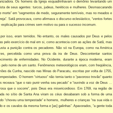
ganizadora. Os homens da
Igreja esquadrinhavam o demônio levantando um
ista de seus agentes: turcos, judeus, heréticos e mulheres.
Desmascarando
de morte”
em “segmentos de medo, seguramente temíveis, mas no meados e
greja”. Satã provocava, como afirmava o
discurso eclesiástico, “ventos fortes
e explicação para crimes sem motivo ou para o sucesso incomum.
 por isso, eram
temidos. No entanto, os males causados por Deus e pelos
das pelo exercício do mal em si, como
acontecia com as ações de Satã, mas
usta a punição contra os pecadores. Não só na Europa, como na América
vezes, percebida como uma prova da
ira de Deus. Descontentar santos
ecimento de enfermidades. No Ocidente, durante a época moderna, eram
s pelo nome de um santo.
Fenômenos meteorológicos eram, com freqüência,
ões da Cunha, nascido nas Minas do Paracatu, escritas
por volta de 1755,
empestades. O homem “virtuoso” não temia tanto o “pavoroso trovão” quanto
s receava “que o raio punir
venha seu pecado” e “ouvindo a voz de Deus ...
erosa que o socorre”, pois Deus era misericordioso. Em 1769,
na região de
ada no sítio de
Santa Ana viram os céus desabaram sob a forma de uma
ndo “choveu uma tempestade” e homens, mulheres e
crianças “na sua vida o
ndo
e os cavalos da mesma forma e [as] galinhas”. Apavorados, “a gente toda