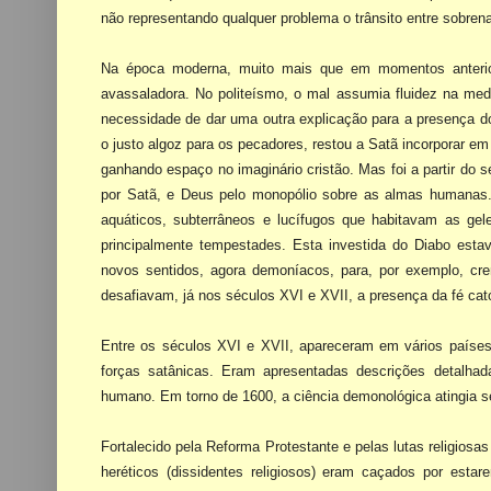
não representando qualquer problema o
trânsito entre sobren
Na época moderna, muito mais que em momentos anteri
avassaladora. No politeísmo, o mal
assumia fluidez na medi
necessidade de dar uma outra explicação para a presença 
o justo algoz para os
pecadores, restou a Satã incorporar em
ganhando espaço no imaginário cristão. Mas foi a partir
do s
por
Satã, e Deus pelo monopólio sobre as almas humanas.
aquáticos, subterrâneos e lucífugos que
habitavam as gel
principalmente tempestades. Esta investida do Diabo est
novos sentidos, agora demoníacos, para,
por exemplo, cr
desafiavam, já nos séculos XVI e XVII, a presença da fé cató
Entre os séculos XVI e XVII, apareceram em vários paíse
forças satânicas. Eram apresentadas
descrições detalha
humano. Em torno de
1600, a
ciência demonológica atingia 
Fortalecido pela Reforma Protestante e pelas lutas religio
heréticos (dissidentes religiosos) eram
caçados por estar