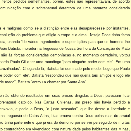
 feitos pedidos semelhantes, porém, estes não representavam, de
acordo
a comunicação com o
sobrenatural detentora de uma natureza considerada
nas e malignas como se a
distinção entre elas desaparecesse por instantes.
 resolução do problema que afligia o corpo e a alma. Joseja Doce
tinha fama
sidia, usando “de
vários ingredientes e superstições para que os homens lhe
 João Batista, morador na freguesia de Nossa
Senhora da Conceição de Mato
 não às forças consideradas demoníacas e, no momento derradeiro, voltou
 pardo Paulo Gil a ter uma
mandinga “para ninguém poder com ele”. Em uma
ruzilhadas”. Chegando lá, Batista foi dominado pelo medo.
Logo que Paulo
 de poder
com ele”, Batista “respondeu que não queria tais amigos e logo ele
 de medo”, Batista “entrou a chamar por
Santa Ana”.
 e não obtendo resultados
em suas preces dirigidas a Deus, pareciam ficar
enatural católico. Nas Cartas Chilenas, um preso não havia
perdido a
 enxovia, e pedia a
Deus, “o justo acusador”, que lhe desse a liberdade e
 na freguesia de Catas Altas, blasfemava contra Deus pelas
ruas do arraial
ão tinha
parte nele e que já era do demônio por se ver perseguido de muitas
 contraditório era vivenciado com
naturalidade pelos habitantes das Minas,