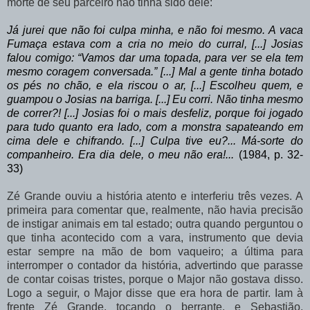
morte de seu parceiro não tinha sido dele:
Já jurei que não foi culpa minha, e não foi mesmo. A vaca
Fumaça estava com a cria no meio do curral, [...] Josias
falou comigo: “Vamos dar uma topada, para ver se ela tem
mesmo coragem conversada.” [...] Mal a gente tinha botado
os pés no chão, e ela riscou o ar, [...] Escolheu quem, e
guampou o Josias na barriga. [...] Eu corri. Não tinha mesmo
de correr?! [...] Josias foi o mais desfeliz, porque foi jogado
para tudo quanto era lado, com a monstra sapateando em
cima dele e chifrando. [...] Culpa tive eu?... Má-sorte do
companheiro. Era dia dele, o meu não era!...
(1984, p. 32-
33)
Zé Grande ouviu a história atento e interferiu três vezes. A
primeira para comentar que,
realmente,
não
havia
precisão
de
instigar
animais
em
tal
estado;
outra
quando perguntou o
que tinha acontecido com a vara, instrumento que devia
estar sempre na mão de bom vaqueiro; a última para
interromper o contador da história, advertindo que parasse
de contar coisas tristes, porque o Major não gostava disso.
Logo a seguir, o Major disse que era hora de partir. Iam à
frente Zé Grande, tocando o
berrante,
e
Sebastião,