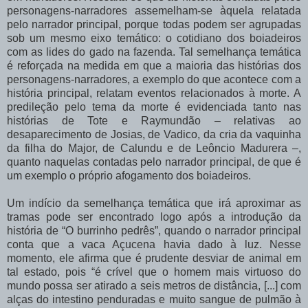
personagens-narradores
assemelham-se
àquela
relatada
pelo
narrador
principal, porque
todas
podem
ser
agrupadas
sob
um
mesmo
eixo
temático:
o
cotidiano
dos boiadeiros
com
as
lides
do
gado
na
fazenda.
Tal
semelhança
temática
é
reforçada
na medida
em
que
a
maioria
das
histórias
dos
personagens-narradores,
a
exemplo
do
que acontece com a
história principal, relatam eventos relacionados à morte. A
predileção pelo tema
da
morte
é
evidenciada
tanto
nas
histórias
de
Tote
e
Raymundão
–
relativas
ao
desaparecimento de Josias, de Vadico, da cria da vaquinha
da filha do Major, de Calundu e de
Leôncio
Madurera
–,
quanto
naquelas
contadas
pelo
narrador
principal,
de
que
é
um
exemplo o próprio afogamento dos boiadeiros.
Um
indício
da
semelhança
temática
que
irá
aproximar
as
tramas
pode
ser encontrado logo após a introdução da
história de “O burrinho pedrês”, quando o narrador principal
conta
que
a
vaca
Açucena
havia
dado
à
luz.
Nesse
momento,
ele
afirma
que
é prudente
desviar
de
animal
em
tal
estado,
pois
“é
crível
que
o
homem
mais
virtuoso
do
mundo possa ser atirado a seis metros de distância, [...] com
alças do intestino penduradas e muito
sangue
de
pulmão
à