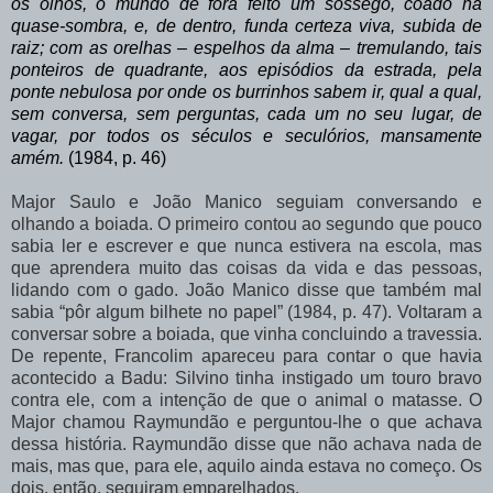
os olhos, o mundo de fora feito um sossego, coado na
quase-sombra, e, de dentro, funda certeza viva, subida de
raiz; com as orelhas – espelhos da alma – tremulando, tais
ponteiros de quadrante, aos episódios da estrada, pela
ponte nebulosa por onde os burrinhos sabem ir, qual a qual,
sem conversa,
sem perguntas, cada um no
seu lugar, de
vagar, por todos os séculos e seculórios, mansamente
amém.
(1984, p. 46)
Major Saulo e João Manico seguiam conversando e
olhando a boiada. O primeiro contou ao segundo que pouco
sabia ler e escrever e que nunca estivera na escola, mas
que aprendera muito das coisas da vida e das pessoas,
lidando com o gado. João Manico disse que também mal
sabia “pôr algum bilhete no papel” (1984, p. 47). Voltaram a
conversar sobre
a
boiada,
que
vinha
concluindo
a
travessia.
De
repente,
Francolim
apareceu
para contar o que havia
acontecido a Badu: Silvino tinha instigado um touro bravo
contra ele,
com a intenção de que o animal o matasse. O
Major chamou Raymundão e perguntou-lhe o que achava
dessa história. Raymundão disse que não achava nada de
mais, mas que, para ele, aquilo ainda estava no começo. Os
dois, então, seguiram emparelhados.