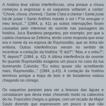
A história teve várias interferências, uma porque a chuva
começou a engrossar e os vaqueiros voltaram a cantar:
“
Chove, chuva, chorevá, /
Santa Clara a clarear
/
Santa justa
há-de justar
/
Santo Antônio manda o sol
/
P’ra enxugar o
meu lençol...
” (1984, p. 41); as outras
interrupções
foram
causadas
pelo
interesse
do
ouvinte
nas
passagens
da
história. Juca Bandeira perguntou, por exemplo, por que a
cadela chamava-se Zeferina, tendo como resposta que esse
era o nome da ex-esposa de Raymundão, que se tinha ido
embora. Outras interferências vieram no sentido de
incentivar a contação da história: “E daí?”; “Mas, e o zebu?”;
“E
depois?”
(1984,
p.
42).
A
última
interferência
do
ouvinte
foi
quando Raymundão exagerou um pouco no caso da lua
iluminando Calundu: “Eu estou quase não acreditando
mais, Raymundão...” (1984, p.43). A contação da história
terminou porque a tropa de bois e de boiadeiros estava
chegando no córrego.
Os vaqueiros pararam para ver a bravura das águas e
constataram que devia estar chovendo muito na cabeceira
do rio. Francolim chegou a galope, com um recado do Major
Saulo
dizendo
que
esperassem
um
pouco
e
que
não