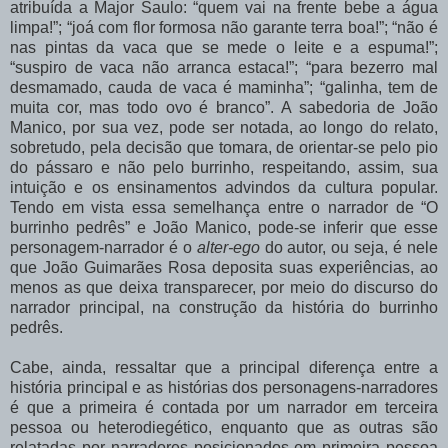
atribuída
a Major Saulo: “quem vai na frente bebe a água
limpa!”; “joá com flor formosa não garante terra boa!”; “não é
nas pintas da vaca que se mede o leite e a espuma!”;
“suspiro de vaca não arranca estaca!”; “para bezerro mal
desmamado, cauda de vaca é maminha”; “galinha, tem de
muita cor, mas todo ovo é branco”. A sabedoria de João
Manico, por sua vez, pode ser notada, ao longo do relato,
sobretudo, pela decisão que tomara, de orientar-se pelo pio
do
pássaro
e
não
pelo
burrinho,
respeitando,
assim,
sua
intuição
e
os
ensinamentos advindos
da
cultura
popular.
Tendo
em
vista
essa
semelhança
entre
o
narrador
de
“O
burrinho pedrês” e João Manico, pode-se inferir que esse
personagem-narrador é o
alter-ego
do
autor,
ou
seja,
é
nele
que
João
Guimarães
Rosa
deposita
suas
experiências,
ao
menos as que deixa transparecer, por meio do discurso do
narrador principal, na construção da história do burrinho
pedrês.
Cabe,
ainda,
ressaltar
que
a
principal
diferença
entre
a
história
principal
e
as histórias
dos
personagens-narradores
é
que
a
primeira
é
contada
por
um
narrador
em terceira
pessoa
ou
heterodiegético,
enquanto
que
as
outras
são
relatadas
por
narradores posicionados
em
primeira
pessoa