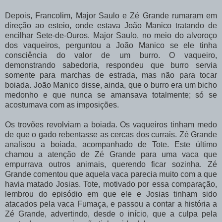
Depois, Francolim, Major Saulo e Zé Grande rumaram em
direção ao esteio, onde estava João Manico tratando de
encilhar Sete-de-Ouros. Major Saulo, no meio do alvoroço
dos vaqueiros, perguntou a João Manico se ele tinha
consciência do valor de um burro. O vaqueiro,
demonstrando
sabedoria,
respondeu
que
burro
servia
somente
para
marchas
de estrada, mas não para tocar
boiada.
João Manico disse, ainda, que o burro era um bicho
medonho e que nunca se amansava totalmente; só se
acostumava com as imposições.
Os trovões revolviam a boiada. Os vaqueiros tinham medo
de que o gado rebentasse as
cercas
dos
currais.
Zé
Grande
analisou
a
boiada,
acompanhado
de
Tote.
Este
último
chamou a atenção de Zé Grande para uma vaca que
empurrava outros animais, querendo ficar sozinha. Zé
Grande comentou que aquela vaca parecia muito com a que
havia matado Josias.
Tote,
motivado
por
essa
comparação,
lembrou
do
episódio
em
que
ele
e
Josias tinham
sido
atacados
pela
vaca
Fumaça,
e
passou
a
contar
a
história
a
Zé
Grande, advertindo, desde o início, que a culpa pela