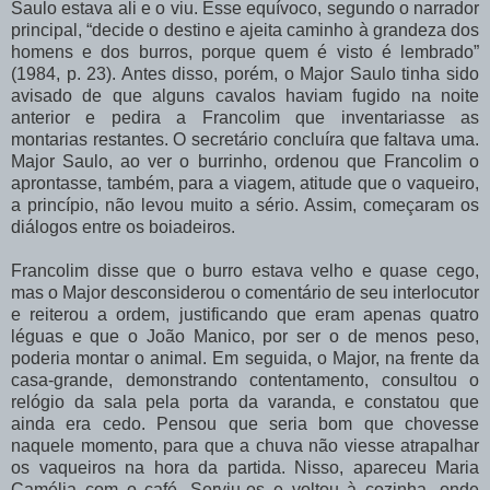
Saulo
estava
ali
e
o
viu.
Esse
equívoco,
segundo
o
narrador
principal,
“decide
o destino
e
ajeita
caminho
à
grandeza
dos
homens
e
dos
burros,
porque
quem
é
visto
é lembrado”
(1984,
p.
23).
Antes
disso,
porém,
o
Major
Saulo
tinha
sido
avisado
de
que alguns cavalos haviam fugido na noite
anterior e pedira a Francolim que inventariasse as
montarias restantes. O secretário concluíra que faltava uma.
Major Saulo, ao ver o burrinho, ordenou
que
Francolim
o
aprontasse,
também,
para
a
viagem,
atitude
que
o
vaqueiro,
a princípio, não levou muito a sério. Assim, começaram os
diálogos entre os boiadeiros.
Francolim disse que o burro estava velho e quase cego,
mas o Major desconsiderou o comentário de seu interlocutor
e reiterou a ordem, justificando que eram apenas quatro
léguas
e
que
o
João
Manico,
por
ser
o
de
menos
peso,
poderia
montar
o
animal.
Em seguida,
o
Major,
na
frente
da
casa-grande,
demonstrando
contentamento,
consultou
o
relógio da sala pela porta da varanda, e constatou que
ainda era cedo. Pensou que seria bom que
chovesse
naquele
momento,
para
que
a
chuva
não
viesse
atrapalhar
os
vaqueiros
na hora da partida. Nisso, apareceu Maria
Camélia com o café.
Serviu-os e voltou à cozinha, onde