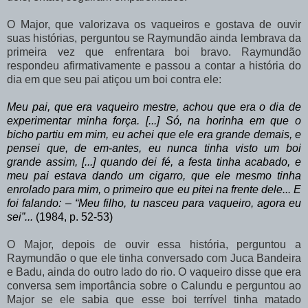
O Major, que valorizava os vaqueiros e gostava de ouvir
suas histórias, perguntou se
Raymundão
ainda
lembrava
da
primeira
vez
que
enfrentara
boi
bravo.
Raymundão
respondeu afirmativamente e passou a contar a história do
dia em que seu pai atiçou um boi contra ele:
Meu pai, que era
vaqueiro mestre, achou que era o dia de
experimentar minha força. [...] Só, na horinha em que o
bicho partiu em mim, eu achei que ele era grande demais,
e
pensei que, de em-antes,
eu
nunca tinha visto um
boi
grande assim,
[...]
quando
dei
fé,
a
festa
tinha
acabado,
e
meu
pai
estava
dando
um cigarro,
que
ele
mesmo
tinha
enrolado
para
mim,
o
primeiro
que
eu
pitei
na frente
dele...
E
foi
falando:
–
“Meu
filho,
tu
nasceu
para
vaqueiro,
agora
eu
sei”...
(1984, p. 52-53)
O
Major,
depois
de
ouvir
essa
história,
perguntou
a
Raymundão
o
que
ele
tinha conversado com Juca Bandeira
e Badu, ainda do outro lado do rio. O vaqueiro disse que era
conversa sem importância sobre o Calundu e perguntou ao
Major se ele sabia que esse boi terrível tinha matado