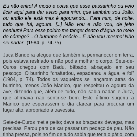
Eu não entro!
A modo e
coisa que esse passarinho ou veio
ficar aqui para dar aviso para mim, que também sou João,
ou então ele está mas é agourando... Para mim,
de noite,
tudo que há, agoura. [...] Não vou e não vou, de
jeito
nenhum! Para esse poldro me tanger dentro d’água no meio
do córrego?... O burrinho é beócio... E não vou mesmo! Não
sei nadar..
(1984, p. 74-75)
Juca Bandeira alegou que também ia permanecer em terra,
pois estava resfriado e não
podia
molhar
o
corpo.
Sete-de-
Ouros
chegou
com
Badu,
bêbado,
abraçado
em
seu
pescoço.
O
burrinho
“chafurdou,
espadanou
a
água,
e
foi”
(1984,
p.
74).
Todos
os vaqueiros se lançaram atrás do
burrinho, menos João Manico, que respeitou o agouro da
ave, dizendo que, além de tudo, não sabia nadar, e Juca,
que afirmava não sentir-se bem. Este
último
sugeriu
a
Manico
que
esperassem
o
dia
clarear
para
procurar
um
lugar
alto, apropriado à travessia.
Sete-de-Ouros
metia
peito;
dava
as
braçadas
devagar,
mas
precisas.
Parou
para deixar passar um pedaço de pau. Não
tinha pressa, pois no fim de tudo sabia que teria o pátio,
com