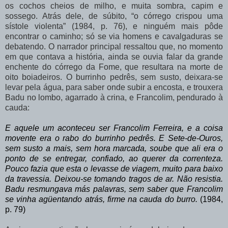
os
cochos
cheios
de
milho,
e
muita
sombra,
capim
e
sossego.
Atrás
dele,
de súbito,
“o
córrego
crispou
uma
sístole
violenta”
(1984,
p.
76),
e
ninguém
mais
pôde
encontrar o caminho; só se via homens e cavalgaduras se
debatendo. O narrador principal ressaltou
que,
no
momento
em
que
contava
a
história,
ainda
se
ouvia
falar
da
grande
enchente do córrego da Fome, que resultara na morte de
oito boiadeiros. O burrinho pedrês, sem susto, deixara-se
levar pela água, para saber onde subir a encosta, e trouxera
Badu no lombo, agarrado à crina, e Francolim, pendurado à
cauda:
E aquele um aconteceu ser Francolim Ferreira, e a coisa
movente era o rabo do burrinho
pedrês. E Sete-de-Ouros,
sem susto a
mais, sem hora marcada, soube que ali era o
ponto de se entregar, confiado, ao querer da correnteza.
Pouco fazia que esta o levasse de viagem, muito para baixo
da travessia. Deixou-se tomando tragos
de
ar.
Não
resistia.
Badu
resmungava
más
palavras,
sem
saber
que Francolim
se vinha agüentando atrás, firme na cauda do burro.
(1984,
p. 79)