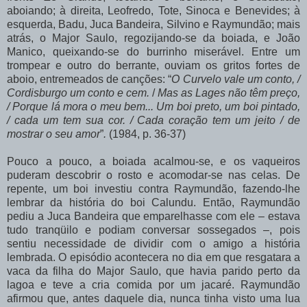
aboiando;
à
direita,
Leofredo,
Tote,
Sinoca
e
Benevides;
à
esquerda,
Badu,
Juca
Bandeira,
Silvino
e
Raymundão;
mais
atrás,
o
Major
Saulo, regozijando-se
da
boiada,
e
João
Manico,
queixando-se
do
burrinho
miserável.
Entre
um
trompear e outro do berrante, ouviam os gritos fortes de
aboio, entremeados de canções: “
O Curvelo vale um conto, /
Cordisburgo um conto e cem.
/
Mas as Lages
não têm preço,
/ Porque lá mora o meu bem... Um boi preto, um boi pintado,
/ cada um tem sua cor. / Cada
coração tem um jeito / de
mostrar o seu amor
”
.
(1984, p. 36-37)
Pouco
a
pouco,
a
boiada
acalmou-se,
e
os
vaqueiros
puderam
descobrir
o
rosto
e acomodar-se
nas
celas.
De
repente,
um
boi
investiu
contra
Raymundão,
fazendo-lhe
lembrar
da
história
do
boi
Calundu.
Então,
Raymundão
pediu
a
Juca
Bandeira
que emparelhasse com ele – estava
tudo tranqüilo e podiam conversar sossegados –, pois
sentiu necessidade de dividir com o amigo a história
lembrada. O episódio acontecera no dia em que resgatara a
vaca da filha do Major Saulo, que havia parido perto da
lagoa e teve a cria comida por um jacaré. Raymundão
afirmou que, antes daquele dia, nunca tinha visto uma lua