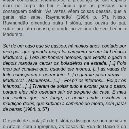
mau no corpo do boi e àquilo que as
pessoas
não
conseguem
definir:
“Às
vezes
vêem
coisas
dessas,
que
a
gente
não
sabe, Raymundão” (1984, p. 57). Nisso,
Raymundão emendou outra história, que ouvira do pai,
sobre um fato curioso, ocorrido no velório do seu Leôncio
Madurera:
Sei de um caso que se passou, há muitos anos, contado por
meu pai, que quando moço
foi
campeiro
de
um tal
Leôncio
Madurera, [.. ]
era
um
homem
herodes, que vendia o gado e
depois mandava cercar os boiadeiros na estrada. [...] Pois
meu
pai
contava
que,
quando
ele
morreu,
[...]
as
vacas
de
leite
começaram
a berrar
feio,
[...]
o
garrote
preto
urrava:
–
Madurera!. .
Madurera!...
[...]
–
Foi p’r’os
infernos!...
Foi
p’r’os
infernos!...
[...]
Tiveram
de
soltar
tudo
e
exortar para o pasto,
porque eles não queriam sair de de-perto da casa. E meu
pai contou que, de longe, a gente ainda escutava a
maldição deles, que subiam a caminho do morro, sem parar
de berrar.
(1984, p. 57)
O
evento
de
contação
de
histórias
dissipou-se
porque
viram
o
Arraial,
com
a igrejinha,
as
casas
da
Rua-de-Baixo
e
da