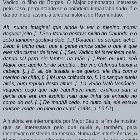
Vadico, o filho do Borges. O Major demonstrou interesse
pelo caso, perguntando se o boiadeiro tinha trabalhado lá e
dando início, assim, à terceira história de Raymundão:
Ah,
nunca
imaginei
que
ainda
ia
ver
o
menino
morrer
daquele
jeito.
[...]
Seu Vadico gostava muito do Calundu, e o
zebu também gostava dele, [...] Doideira, eu sempre achei.
Zebu é bicho mau, que a gente nunca sabe o que é que
eles vão cismar de fazer. [...] Seu Vadico foi fazer festa nele,
dando sal para ele lamber na mão. [...] Pois eu juro, seô
Major, que aquilo foi de supetão... Eu vi o Calundu baixar a
cabeça, [...] E, aí, de testada e de queixo, ele deu com o
menino no chão, [...] foi uma chifrada só, [...] o sangue subiu
atrás, num repuxo desta altura. [...] o Velho Valô Venâncio,
vaqueiro cego que não trabalhava mais, explicou para a
gente
que
era
um
espírito
mau
que
tinha
se
entrado
no
corpo
do
boi.
[...]
De manhã cedo, no outro dia, ele estava
murcho, morto, no meio do curral.
(1984, p. 55-57)
A
história
era
interrompida
por
Major
Saulo,
a
fim
de
mostrar
que
se
interessava pelo que ouvia e, também, para
incentivar o desfecho da mesma. Numa das interferências, o
Major comentou, referindo-se à presença de um espírito