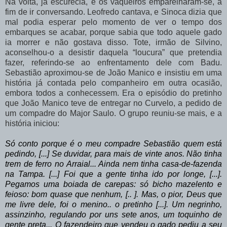
Na
volta,
já
escurecia,
e
os
vaqueiros
emparelharam-se,
a
fim
de
ir
conversando. Leofredo cantava, e Sinoca dizia que
mal podia esperar pelo momento de ver o tempo dos
embarques
se
acabar,
porque
sabia
que
todo
aquele
gado
ia
morrer
e
não
gostava
disso. Tote,
irmão
de
Silvino,
aconselhou-o
a
desistir
daquela
“loucura”
que
pretendia
fazer, referindo-se ao enfrentamento dele com Badu.
Sebastião aproximou-se de João Manico e insistiu
em
uma
história
já
contada
pelo
companheiro
em
outra
ocasião,
embora
todos
a conhecessem. Era o episódio do pretinho
que João Manico teve de entregar no Curvelo, a pedido de
um compadre do Major Saulo. O grupo reuniu-se mais, e a
história iniciou:
Só
conto
porque
é
o
meu
compadre
Sebastião
quem
está
pedindo,
[...]
Se duvidar,
para
mais
de
vinte
anos.
Não
tinha
trem
de
ferro
no
Arraial...
Ainda nem tinha casa-de-fazenda
na Tampa. [...] Foi que a gente tinha ido por longe, [...].
Pegamos uma boiada de carepas: só bicho mazelento e
feioso: bom quase que nenhum, [.. ]. Mas, o pior, Deus que
me livre dele, foi o menino..
o pretinho [...].
Um
negrinho,
assinzinho,
regulando
por
uns
sete
anos,
um
toquinho
de
gente preta... O fazendeiro que vendeu o gado pediu a seu