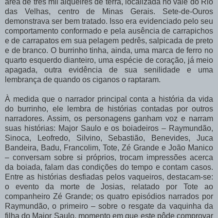
área de três mil alqueires de terra, localizada no vale do Rio
das Velhas, centro de Minas Gerais. Sete-de-Ouros
demonstrava ser bem tratado. Isso
era evidenciado pelo seu
comportamento conformado e pela ausência de carrapichos
e de carrapatos em sua pelagem pedrês, salpicada de preto
e de branco. O burrinho tinha, ainda, uma marca de ferro no
quarto esquerdo dianteiro, uma espécie de coração, já meio
apagada, outra evidência de sua senilidade e uma
lembrança de quando os ciganos o raptaram.
À medida que o narrador principal conta a história da vida
do burrinho, ele lembra de histórias contadas por outros
narradores. Assim, os personagens ganham voz e narram
suas
histórias:
Major
Saulo
e
os
boiadeiros
–
Raymundão,
Sinoca,
Leofredo,
Silvino, Sebastião, Benevides, Juca
Bandeira, Badu, Francolim, Tote, Zé Grande e João Manico
– conversam sobre si próprios, trocam impressões acerca
da boiada, falam das condições do tempo e contam casos.
Entre as histórias desfiadas pelos vaqueiros, destacam-se:
o evento da
morte
de
Josias,
relatado
por
Tote
ao
companheiro
Zé
Grande;
os
quatro
episódios narrados
por
Raymundão,
o
primeiro
–
sobre
o
resgate
da
vaquinha
da
filha
do
Major Saulo, momento em que este pôde comprovar