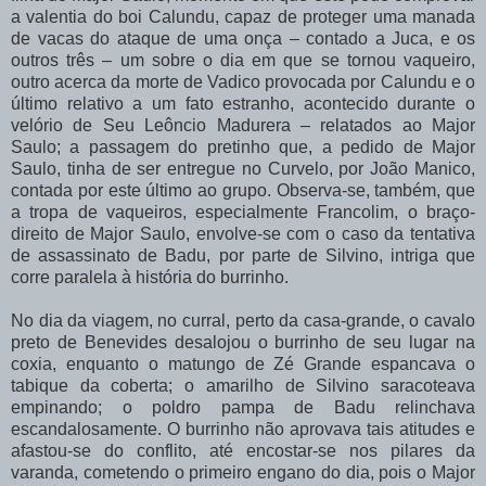
a valentia do boi Calundu, capaz de proteger uma manada
de vacas do ataque de uma onça – contado a Juca, e os
outros três – um sobre o dia em que se tornou vaqueiro,
outro acerca da morte de Vadico provocada por Calundu e o
último
relativo
a
um
fato
estranho,
acontecido
durante
o
velório
de
Seu
Leôncio Madurera
–
relatados
ao
Major
Saulo;
a
passagem
do
pretinho
que,
a
pedido
de
Major
Saulo,
tinha
de
ser
entregue
no
Curvelo,
por
João
Manico,
contada
por
este
último
ao grupo. Observa-se, também, que
a tropa de vaqueiros, especialmente
Francolim, o braço-
direito
de
Major
Saulo,
envolve-se
com
o
caso
da
tentativa
de
assassinato
de
Badu,
por parte de Silvino, intriga que
corre paralela à história do burrinho.
No
dia
da
viagem,
no
curral,
perto
da
casa-grande,
o
cavalo
preto
de
Benevides desalojou o burrinho de seu lugar na
coxia, enquanto o matungo de Zé Grande espancava o
tabique da coberta; o amarilho de Silvino saracoteava
empinando; o poldro pampa de Badu relinchava
escandalosamente.
O
burrinho
não
aprovava
tais
atitudes
e
afastou-se
do conflito, até encostar-se nos pilares da
varanda, cometendo o primeiro engano do dia, pois o Major