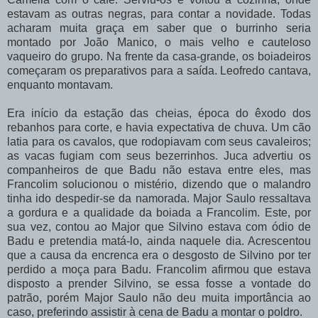
estavam
as
outras
negras,
para
contar
a
novidade.
Todas
acharam
muita
graça
em saber que o burrinho seria
montado por João Manico, o mais velho e cauteloso
vaqueiro do grupo. Na
frente
da
casa-grande,
os
boiadeiros
começaram
os
preparativos
para
a
saída. Leofredo cantava,
enquanto montavam.
Era início da estação das cheias, época do êxodo dos
rebanhos para corte, e havia expectativa de chuva. Um cão
latia para os cavalos, que rodopiavam com seus cavaleiros;
as
vacas
fugiam
com
seus
bezerrinhos.
Juca
advertiu
os
companheiros
de
que
Badu
não estava entre eles, mas
Francolim solucionou o mistério, dizendo que o malandro
tinha ido despedir-se
da
namorada.
Major
Saulo
ressaltava
a
gordura
e
a
qualidade
da
boiada
a Francolim.
Este,
por
sua
vez,
contou
ao
Major
que
Silvino
estava
com
ódio
de
Badu
e pretendia matá-lo, ainda naquele dia. Acrescentou
que a causa da encrenca era o desgosto de
Silvino
por
ter
perdido
a
moça
para
Badu.
Francolim
afirmou
que
estava
disposto
a prender
Silvino,
se
essa
fosse
a
vontade
do
patrão,
porém
Major
Saulo
não
deu
muita importância ao
caso, preferindo assistir à cena de Badu a montar o poldro.