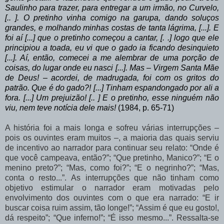
Saulinho para trazer, para entregar a um irmão, no Curvelo,
[.. ]. O pretinho vinha comigo na garupa, dando soluços
grandes, e molhando minhas costas de tanta lágrima, [...]. E
foi aí [...] que o pretinho começou a cantar, [. .] logo que ele
principiou a toada, eu vi que o gado ia ficando desinquieto
[...]. Aí, então, comecei a me alembrar de uma porção de
coisas, do lugar onde eu nasci [...]. Mas – Virgem Santa Mãe
de Deus! –
acordei,
de
madrugada,
foi
com
os
gritos
do
patrão.
Que
é
do
gado?!
[...] Tinham espandongado por ali a
fora. [...] Um prejuizão! [.. ] E o pretinho, esse ninguém não
viu, nem teve notícia dele mais!
(1984, p. 65-71)
A
história
foi
a
mais
longa
e
sofreu
várias
interrupções
–
pois
os
ouvintes
eram muitos
–,
a
maioria
das
quais
serviu
de
incentivo
ao
narrador
para
continuar
seu
relato: “Onde
é
que
você
campeava,
então?”;
“Que
pretinho,
Manico?”;
“E
o
menino
preto?”; “Mas,
como
foi?”;
“E
o
negrinho?”;
“Mas,
conta
o
resto...”.
As
interrupções
que
não tinham como
objetivo estimular o narrador eram motivadas pelo
envolvimento dos ouvintes com o que era narrado: “E ir
buscar coisa ruim assim, tão longe!”; “Assim é que eu gosto!,
dá
respeito”;
“Que
inferno!”;
“É
isso
mesmo...”.
Ressalta-se