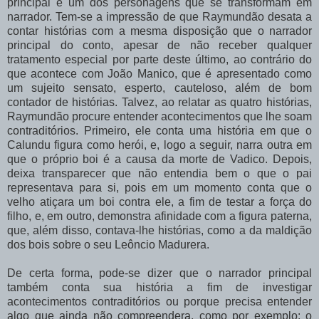
principal
e
um
dos personagens
que
se
transformam
em
narrador.
Tem-se
a
impressão
de
que
Raymundão desata a
contar histórias com a mesma disposição que o narrador
principal do conto, apesar de
não
receber
qualquer
tratamento
especial
por
parte
deste
último,
ao
contrário
do
que acontece com João Manico, que é apresentado como
um sujeito sensato, esperto, cauteloso, além
de
bom
contador
de
histórias.
Talvez,
ao
relatar
as
quatro
histórias,
Raymundão procure
entender
acontecimentos
que
lhe
soam
contraditórios.
Primeiro,
ele
conta
uma história em que o
Calundu figura como herói, e, logo a seguir, narra outra em
que o próprio boi é a causa da morte de Vadico. Depois,
deixa transparecer que não entendia bem o que o pai
representava para si, pois em um momento conta que o
velho atiçara um boi contra ele, a fim de testar a força do
filho, e, em outro, demonstra afinidade com a figura paterna,
que, além
disso,
contava-lhe
histórias,
como
a
da
maldição
dos
bois
sobre
o
seu
Leôncio Madurera.
De certa forma, pode-se dizer que o narrador principal
também conta sua história a fim de investigar
acontecimentos contraditórios ou porque precisa entender
algo que ainda não compreendera, como por exemplo: o