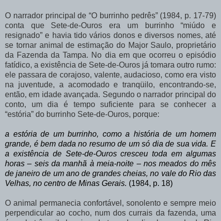
O
narrador
principal
de
“O
burrinho
pedrês”
(1984,
p.
17-79)
conta
que
Sete-de-Ouros era um burrinho “miúdo e
resignado” e havia tido vários donos e diversos nomes, até
se tornar animal de estimação do Major Saulo, proprietário
da Fazenda da Tampa. No dia em que ocorreu o episódio
fatídico, a existência de Sete-de-Ouros já tomara outro rumo:
ele passara
de
corajoso,
valente,
audacioso,
como
era
visto
na
juventude,
a
acomodado
e tranqüilo,
encontrando-se,
então,
em
idade
avançada.
Segundo
o
narrador
principal
do
conto, um dia é tempo suficiente para se conhecer a
“estória” do burrinho Sete-de-Ouros, porque:
a estória de um burrinho, como a história de um homem
grande, é bem dada no resumo de um só dia de sua vida. E
a existência de Sete-de-Ouros cresceu toda em algumas
horas – seis da manhã à meia-noite – nos meados do mês
de janeiro de
um
ano
de
grandes
cheias,
no
vale
do
Rio
das
Velhas,
no
centro
de
Minas Gerais.
(1984, p. 18)
O animal permanecia confortável, sonolento e sempre meio
perpendicular ao cocho,
num dos currais da fazenda, uma