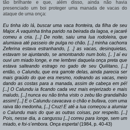
tão
brilhante
e
que,
além
disso,
ainda
não
havia
presenciado
um
boi
proteger
uma manada de vacas do
ataque de uma onça:
Eu
tinha
ido lá,
buscar
uma
vaca
fronteira, da
filha
de
seu
Major.
A
vaquinha tinha parido na beirada da lagoa, e jacaré
comeu a cria. [...] De noite, saiu uma lua
rodoleira,
que
alumiava
até
passeio
de
pulga
no
chão.
[...]
minha
cachorra
Zeferina
estava
estranhando, [. .]
as
vacas,
desinquietas,
estavam
se
ajuntando, se amontoando num bolo, [.. ] aí eu
ouvi um miado longe, e me lembrei daquela onça preta que
estava salteando estrago no gado de seu Quilitano, [...]
então, o Calundu, que era garrote delas, ainda parecia ser
mais graúdo do que era mesmo, rodeando as vacas, meio
dando as costas para a manada, assim de cabeça em pé!
[...] O Calundu ia ficando cada vez mais enjerizado e mais
maludo, [...] nunca eu não tinha visto o zebu tão grandalhão
assim! [...] E o Calundu cavacava o chão e bufava, com uma
raiva tão medonha, [...] Cruz! E até a lua começou a alumiar
o Calundu
mais
do
que
as
outras
coisas,
por
respeito.
[...]
Pois,
nesse
dia,
a cangussu [...] correu para longe, sem um
miado, e foi-s’embora. Onça esperta!
(1984, p. 40-43)