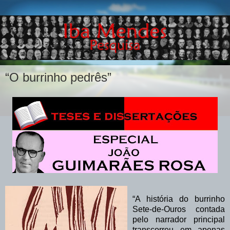
“O burrinho pedrês”
“A história do burrinho
Sete-de-Ouros contada
pelo narrador principal
transcorreu em apenas