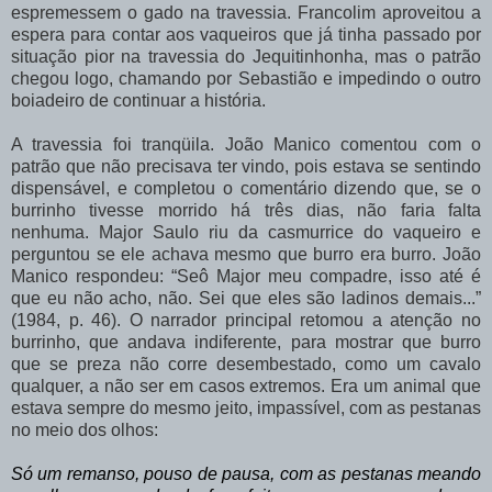
espremessem
o
gado
na
travessia. Francolim aproveitou a
espera para contar aos vaqueiros que já tinha passado por
situação pior na travessia do Jequitinhonha, mas o patrão
chegou logo, chamando por Sebastião e impedindo o outro
boiadeiro de continuar a história.
A travessia foi tranqüila. João Manico comentou com o
patrão que não precisava ter vindo,
pois
estava
se
sentindo
dispensável,
e
completou
o
comentário
dizendo
que,
se
o
burrinho
tivesse
morrido
há
três
dias,
não
faria
falta
nenhuma.
Major
Saulo
riu
da casmurrice do vaqueiro e
perguntou se ele achava mesmo que burro era burro. João
Manico respondeu: “Seô Major meu compadre, isso até é
que eu não acho, não. Sei que eles são ladinos demais...”
(1984, p. 46). O narrador principal retomou a atenção no
burrinho, que andava indiferente, para mostrar que burro
que se preza não corre desembestado, como um cavalo
qualquer, a não ser em casos extremos. Era um animal que
estava sempre do mesmo jeito, impassível, com as pestanas
no meio dos olhos:
Só um remanso, pouso de pausa, com as pestanas meando