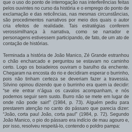
que
o
uso
do
ponto
de interrogação nas interferências feitas
pelos ouvintes no curso da história
e o emprego do ponto
de
exclamação
e
das
reticências,
nas
mesmas
circunstâncias,
são
procedimentos narrativos por meio dos quais o autor
cria efeitos de realidade. Tais estratégias conferem
verossimilhança
à narrativa, como se narrador
e
personagens estivessem
participando, de fato, de um ato de
contação de histórias.
Terminada
a
história
de
João
Manico,
Zé
Grande
estranhou
o
chão
encharcado
e perguntou
se
estavam
no
caminho
certo.
Logo
os
boiadeiros
ouviram
o
barulho
da enchente.
Chegaram
na
encosta
do
rio
e
decidiram
esperar
o
burrinho,
pois
não
tinham certeza se deveriam fazer a travessia.
Silvino opinou dizendo que o burrinho era quem ia decidir:
“se
ele
entrar
n’água
os
cavalos acompanham,
e
nós
podemos
seguir
sem
susto. Burro
não
se
mete
em
lugar
de
onde
não
pode
sair!”
(1984,
p.
73).
Alguém
pediu
para
prestarem
atenção
no
canto
do
pássaro
que
parecia
dizer:
“João,
corta
pau!
João,
corta pau!” (1984, p. 72). Segundo
João Manico, o pio do pássaro era indício de mau agouro e,
por isso, resolveu respeitá-lo, contendo o poldro pampa: