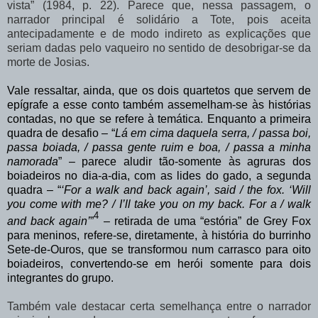
vista”
(1984,
p.
22).
Parece
que,
nessa
passagem,
o
narrador principal é solidário a Tote, pois aceita
antecipadamente e de modo indireto as explicações que
seriam dadas pelo vaqueiro no sentido de desobrigar-se da
morte de Josias.
Vale
ressaltar,
ainda,
que
os
dois
quartetos
que
servem
de
epígrafe
a
esse
conto
também
assemelham-se
às
histórias
contadas,
no
que
se
refere
à
temática.
Enquanto
a primeira
quadra de desafio – “
Lá em cima daquela serra, / passa boi,
passa boiada, / passa gente ruim e boa, / passa a minha
namorada
” – parece aludir tão-somente às agruras dos
boiadeiros no dia-a-dia, com as lides do gado, a segunda
quadra – “
‘For a walk and back again’, said / the fox.
‘Will
you come with me? / I’ll take you on my back.
For a / walk
4
and back
again’
”
–
retirada
de
uma
“estória”
de
Grey
Fox
para
meninos,
refere-se, diretamente, à história do burrinho
Sete-de-Ouros, que se transformou num carrasco para
oito
boiadeiros, convertendo-se em herói somente para dois
integrantes do grupo.
Também
vale
destacar
certa
semelhança
entre
o
narrador