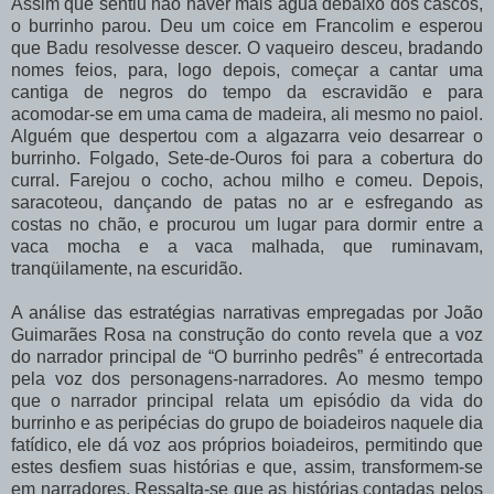
Assim que sentiu não haver mais água debaixo dos cascos,
o burrinho parou. Deu um
coice
em
Francolim
e
esperou
que
Badu
resolvesse
descer.
O
vaqueiro
desceu, bradando
nomes feios, para, logo depois, começar a cantar uma
cantiga de negros do tempo
da escravidão e para
acomodar-se em uma cama de madeira, ali mesmo no paiol.
Alguém que despertou com a algazarra veio desarrear o
burrinho. Folgado, Sete-de-Ouros foi para a cobertura do
curral. Farejou o cocho, achou milho e comeu. Depois,
saracoteou, dançando de patas no ar e esfregando as
costas no chão, e procurou um lugar para dormir entre a
vaca mocha e a vaca malhada, que ruminavam,
tranqüilamente, na escuridão.
A
análise
das
estratégias
narrativas
empregadas
por
João
Guimarães
Rosa
na construção
do
conto
revela
que
a
voz
do
narrador
principal
de
“O
burrinho
pedrês”
é entrecortada
pela
voz
dos
personagens-narradores.
Ao
mesmo
tempo
que
o
narrador principal
relata
um
episódio
da
vida
do
burrinho
e
as
peripécias
do
grupo
de
boiadeiros naquele dia
fatídico, ele dá voz aos próprios boiadeiros, permitindo que
estes desfiem suas histórias e que, assim, transformem-se
em narradores. Ressalta-se
que as histórias contadas pelos