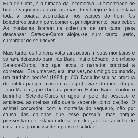
Rua-de-Cima,
e
a
fumaça
da
locomotiva.
O amontoado
de
bois
e
vaqueiros
cruzou
as
ruas
do
vilarejo
e
logo
estava
toda
a
boiada acomodada nos vagões do trem. Os
boiadeiros saíram para comer e, principalmente, para beber.
As
montarias
ficaram
na
cobertura
de
um
curral
para
descansar.
Sete-de-Ouros alojou-se num canto, sério,
cumpridor do seu dever.
Mais tarde, os homens voltaram, pegaram suas montarias e
saíram, deixando para trás Badu, muito bêbado, e o mísero
Sete-de-Ouros, fato que levou o narrador principal a
comentar: “Era uma vez, era uma vez, no umbigo do mundo,
um burrinho pedrês” (1984, p. 60). Badu insistiu na procura
do poldro pampa, mas o
cavalo já havia
sido montado por
João
Manico,
que
chegara
primeiro.
Então,
Badu
montou
o
burrinho.
Sete-de-Ouros enrugou
a
pele
do
pescoço
e
amoleceu
as
orelhas:
não
queria
saber
de
complicações.
O
animal
concordou
com
a
montaria
do
vaqueiro,
não
por
causa
das
chilenas
que
esse possuía,
mas
porque
pressentia
que
estava
indo-se
em
direção
ao
caminho
de
casa,
uma promessa de repouso e solidão.