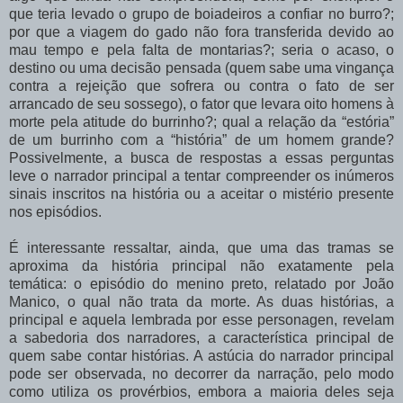
que teria levado o grupo de boiadeiros a confiar no burro?;
por que a viagem do gado não fora transferida devido ao
mau tempo e pela falta de montarias?; seria o acaso, o
destino ou uma decisão pensada (quem sabe uma vingança
contra a rejeição que sofrera ou contra o fato de ser
arrancado de seu sossego), o fator que
levara oito homens
à
morte pela atitude do burrinho?; qual a relação da
“estória”
de um
burrinho
com
a
“história”
de
um
homem
grande?
Possivelmente,
a
busca
de
respostas
a
essas perguntas
leve o narrador principal a tentar compreender os inúmeros
sinais inscritos na história ou a aceitar o mistério presente
nos episódios.
É interessante ressaltar, ainda, que uma das tramas se
aproxima da história principal não
exatamente
pela
temática:
o
episódio
do
menino
preto,
relatado
por
João
Manico,
o qual
não
trata
da
morte.
As
duas
histórias,
a
principal
e
aquela
lembrada
por
esse personagen,
revelam
a
sabedoria
dos
narradores,
a
característica
principal
de
quem
sabe contar
histórias.
A
astúcia
do
narrador
principal
pode
ser
observada,
no
decorrer
da narração,
pelo
modo
como
utiliza
os
provérbios,
embora
a
maioria
deles
seja