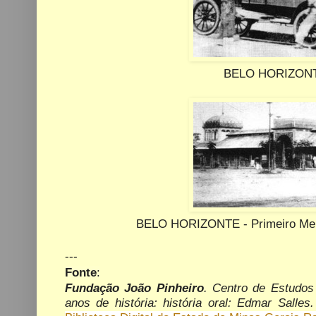
BELO HORIZONTE
BELO HORIZONTE - Primeiro Merca
---
Fonte
:
Fundação João Pinheiro
. Centro de Estudos 
anos de história: história oral: Edmar Salles