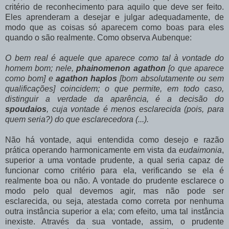
critério de reconhecimento para aquilo que deve ser feito.
Eles aprenderam a desejar e julgar adequadamente, de
modo que as coisas só aparecem como boas para eles
quando o são realmente. Como observa Aubenque:
O bem real é aquele que aparece como tal à vontade do
homem bom; nele,
phainomenon agathon
[o que aparece
como bom] e
agathon haplos
[bom absolutamente ou sem
qualificações] coincidem; o que permite, em todo caso,
distinguir a verdade da aparência, é a decisão do
spoudaios
, cuja vontade é menos esclarecida (pois, para
quem seria?) do que esclarecedora (...).
Não há vontade, aqui entendida como desejo e razão
prática operando harmonicamente em vista da
eudaimonia
,
superior a uma vontade prudente, a qual seria capaz de
funcionar como critério para ela, verificando se ela é
realmente boa ou não. A vontade do prudente esclarece o
modo pelo qual devemos agir, mas não pode ser
esclarecida, ou seja, atestada como correta por nenhuma
outra instância superior a ela; com efeito, uma tal instância
inexiste. Através da sua vontade, assim, o prudente