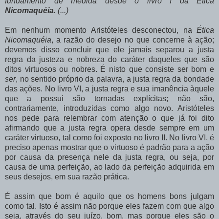
fundamento de medida desde o livro I da
Ética
Nicomaquéia
. (...)
Em nenhum momento Aristóteles desconectou, na
Ética
Nicomaquéia
, a razão do desejo no que concerne à ação;
devemos disso concluir que ele jamais separou a justa
regra da justeza e nobreza do caráter daqueles que são
ditos virtuosos ou nobres. É nisto que consiste ser bom e
ser
, no sentido próprio da palavra, a justa regra da bondade
das ações. No livro VI, a justa regra e sua imanência àquele
que a possui são tornadas explícitas; não são,
contrariamente, introduzidas como algo novo. Aristóteles
nos pede para relembrar com atenção o que já foi dito
afirmando que a justa regra opera desde sempre em um
caráter virtuoso, tal como foi exposto no livro II. No livro VI, é
preciso apenas mostrar que o virtuoso é padrão para a ação
por causa da presença nele da justa regra, ou seja, por
causa de uma perfeição, ao lado da perfeição adquirida em
seus desejos, em sua razão prática.
É assim que bom é aquilo que os homens bons julgam
como tal. Isto é assim não porque eles fazem com que algo
seja, através do seu juízo, bom, mas porque eles são o