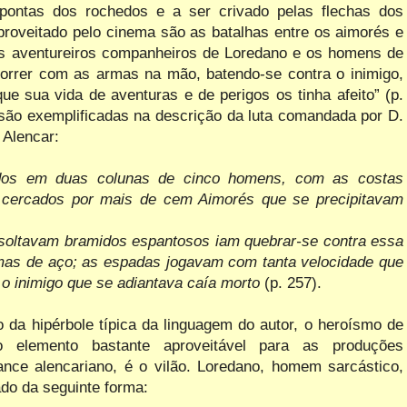
 pontas dos rochedos e a ser crivado pelas flechas dos
aproveitado pelo cinema são as batalhas entre os aimorés e
os aventureiros companheiros de Loredano e os homens de
rrer com as armas na mão, batendo-se contra o inimigo,
ue sua vida de aventuras e de perigos os tinha afeito” (p.
ão exemplificadas na descrição da luta comandada por D.
 Alencar:
idos em duas colunas de cinco homens, com as costas
 cercados por mais de cem Aimorés que se precipitavam
soltavam bramidos espantosos iam quebrar-se contra essa
mas de aço; as espadas jogavam com tanta velocidade que
 o inimigo que se adiantava caía morto
(p. 257).
o da hipérbole típica da linguagem do autor, o heroísmo de
elemento bastante aproveitável para as produções
nce alencariano, é o vilão. Loredano, homem sarcástico,
ado da seguinte forma: