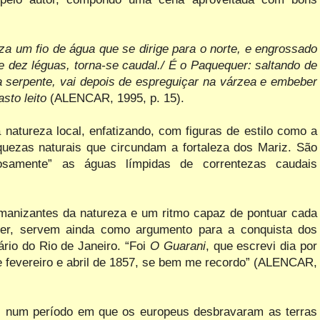
a um fio de água que se dirige para o norte, e engrossado
 dez léguas, torna-se caudal./ É o Paquequer: saltando de
serpente, vai depois de espreguiçar na várzea e embeber
sto leito
(ALENCAR, 1995, p. 15).
natureza local, enfatizando, com figuras de estilo como a
iquezas naturais que circundam a fortaleza dos Mariz. São
osamente” as águas límpidas de correntezas caudais
manizantes da natureza e um ritmo capaz de pontuar cada
uer, servem ainda como argumento para a conquista dos
ário do Rio de Janeiro. “Foi
O Guarani
, que escrevi dia por
de fevereiro e abril de 1857, se bem me recordo” (ALENCAR,
s num período em que os europeus desbravaram as terras