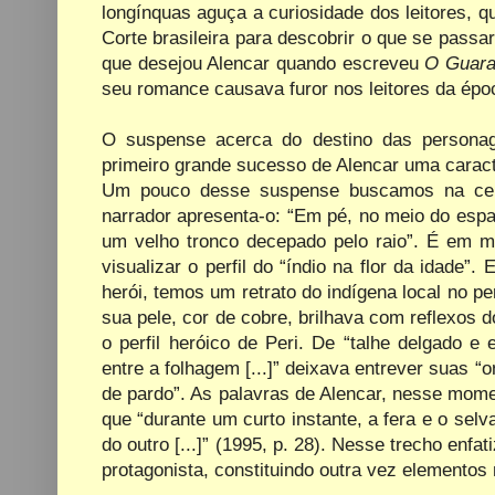
longínquas aguça a curiosidade dos leitores, q
Corte brasileira para descobrir o que se passar
que desejou Alencar quando escreveu
O Guara
seu romance causava furor nos leitores da épo
O suspense acerca do destino das personage
primeiro grande sucesso de Alencar uma caract
Um pouco desse suspense buscamos na cen
narrador apresenta-o: “Em pé, no meio do esp
um velho tronco decepado pelo raio”. É em me
visualizar o perfil do “índio na flor da idade”
herói, temos um retrato do indígena local no pe
sua pele, cor de cobre, brilhava com reflexos 
o perfil heróico de Peri. De “talhe delgado e e
entre a folhagem [...]” deixava entrever suas “
de pardo”. As palavras de Alencar, nesse momen
que “durante um curto instante, a fera e o s
do outro [...]” (1995, p. 28). Nesse trecho en
protagonista, constituindo outra vez elementos