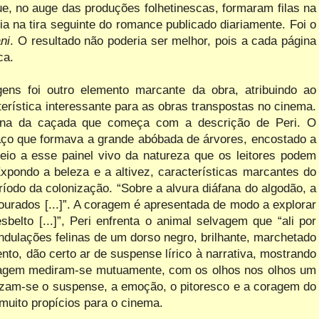
ue, no auge das produções folhetinescas, formaram filas na
ia na tira seguinte do romance publicado diariamente. Foi o
ni
. O resultado não poderia ser melhor, pois a cada página
ca.
ns foi outro elemento marcante da obra, atribuindo ao
erística interessante para as obras transpostas no cinema.
a da caçada que começa com a descrição de Peri. O
aço que formava a grande abóbada de árvores, encostado a
io a esse painel vivo da natureza que os leitores podem
. Expondo a beleza e a altivez, características marcantes do
ríodo da colonização. “Sobre a alvura diáfana do algodão, a
dourados [...]”. A coragem é apresentada de modo a explorar
sbelto [...]”, Peri enfrenta o animal selvagem que “ali por
ondulações felinas de um dorso negro, brilhante, marchetado
to, dão certo ar de suspense lírico à narrativa, mostrando
elvagem mediram-se mutuamente, com os olhos nos olhos um
fatizam-se o suspense, a emoção, o pitoresco e a coragem do
 muito propícios para o cinema.