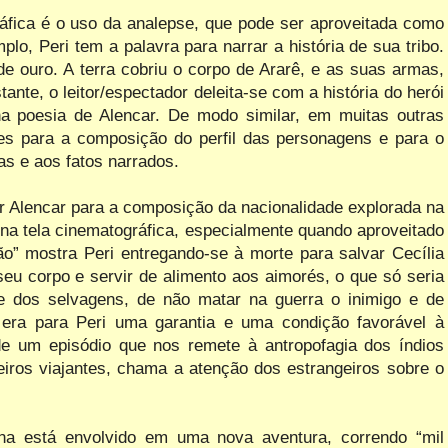
áfica é o uso da analepse, que pode ser aproveitada como
plo, Peri tem a palavra para narrar a história de sua tribo.
e ouro. A terra cobriu o corpo de Ararê, e as suas armas,
ante, o leitor/espectador deleita-se com a história do herói
a poesia de Alencar. De modo similar, em muitas outras
es para a composição do perfil das personagens e para o
s e aos fatos narrados.
r Alencar para a composição da nacionalidade explorada na
na tela cinematográfica, especialmente quando aproveitado
ão” mostra Peri entregando-se à morte para salvar Cecília
seu corpo e servir de alimento aos aimorés, o que só seria
e dos selvagens, de não matar na guerra o inimigo e de
, era para Peri uma garantia e uma condição favorável à
de um episódio que nos remete à antropofagia dos índios
meiros viajantes, chama a atenção dos estrangeiros sobre o
na está envolvido em uma nova aventura, correndo “mil