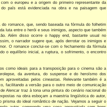
 com o europeu e a origem do primeiro representante da
o do país está evidenciada na obra e na paisagem que
ra do romance, que, sendo baseada na fórmula do folhetim
 da luta entre o herói e seus inimigos, aspecto que também
ção. Além disso ocorre o happy end, bastante usual no
Assim, o narrador sugere que, após derrotar os inimigos e
amor. O romance conclui-se com o fechamento da fórmula
 o equilíbrio inicial, a ruptura, o sofrimento, o encontro
dos como ideais para a transposição para o cinema são a
prolepse, da aventura, do suspense e do heroísmo dos
 bem aproveitadas pelos cineastas. Relevante também é a
ico, facilitando a versão para o outro meio de comunicação
de Alencar traz à tona uma pintura do cenário nacional do
expostas na obra esboçam a maestria lingüística do autor,
 prisma do ideal romântico de nação. Vejamos a seguir o
 pelo autor, compondo uma cena aproveitada com bons