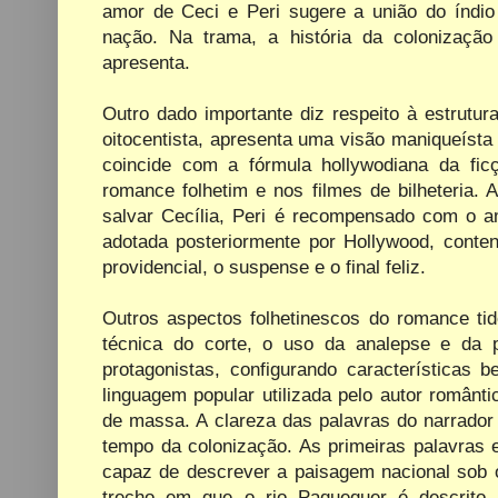
amor de Ceci e Peri sugere a união do índio
nação. Na trama, a história da colonizaçã
apresenta.
Outro dado importante diz respeito à estrutu
oitocentista, apresenta uma visão maniqueísta
coincide com a fórmula hollywodiana da fic
romance folhetim e nos filmes de bilheteria. 
salvar Cecília, Peri é recompensado com o 
adotada posteriormente por Hollywood, contendo
providencial, o suspense e o final feliz.
Outros aspectos folhetinescos do romance ti
técnica do corte, o uso da analepse e da 
protagonistas, configurando características
linguagem popular utilizada pelo autor românt
de massa. A clareza das palavras do narrador 
tempo da colonização. As primeiras palavras 
capaz de descrever a paisagem nacional sob o
trecho em que o rio Paquequer é descrito