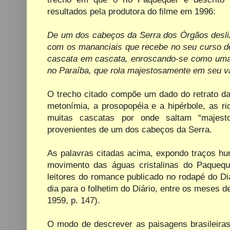
resultados pela produtora do filme em 1996:
De um dos cabeços da Serra dos Órgãos desliz
com os mananciais que recebe no seu curso de
cascata em cascata, enroscando-se como uma 
no Paraíba, que rola majestosamente em seu va
O trecho citado compõe um dado do retrato da 
metonímia, a prosopopéia e a hipérbole, as r
muitas cascatas por onde saltam “majest
provenientes de um dos cabeços da Serra.
As palavras citadas acima, expondo traços hu
movimento das águas cristalinas do Paqueq
leitores do romance publicado no rodapé do Di
dia para o folhetim do Diário, entre os meses 
1959, p. 147).
O modo de descrever as paisagens brasileira