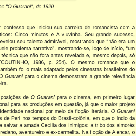
me "O Guarani", de 1920
r confessa que iniciou sua carreira de
romancista com a
ticos: Cinco minutos e A
viuvinha. Seu grande sucesso,
evelou seu talento admirável, mostrando que “não era um
uele problema narrativo”, mostrando-se, logo de início, “um
 técnica que não fora antes revelada e, mesmo depois, só
” (COUTINHO, 1986, p. 254). O mesmo romance que o
 também foi o mais adaptado pelos cineastas
brasileiros do
O Guarani
para o cinema
demonstram a grande relevância
ira.
sposições de
O Guarani
para o cinema, em primeiro lugar
onal para as produções em questão, já que o maior projeto
dentidade nacional por meio da ficção literária.
O Guarani
s de Peri nos tempos do Brasil-colônia, em que o índio da
a salvar a amada Cecília dos inimigos: a tribo dos aimorés
edano, aventureiro e ex-carmelita. Na ficção de Alencar, o