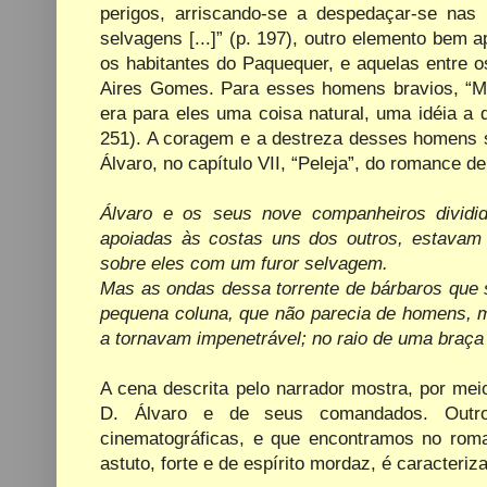
perigos, arriscando-se a despedaçar-se nas
selvagens [...]” (p. 197), outro elemento bem 
os habitantes do Paquequer, e aquelas entre 
Aires Gomes. Para esses homens bravios, “Mo
era para eles uma coisa natural, uma idéia a q
251). A coragem e a destreza desses homens s
Álvaro, no capítulo VII, “Peleja”, do romance de
Álvaro e os seus nove companheiros divid
apoiadas às costas uns dos outros, estavam
sobre eles com um furor selvagem.
Mas as ondas dessa torrente de bárbaros que 
pequena coluna, que não parecia de homens, 
a tornavam impenetrável; no raio de uma braça
A cena descrita pelo narrador mostra, por mei
D. Álvaro e de seus comandados. Outro 
cinematográficas, e que encontramos no roma
astuto, forte e de espírito mordaz, é caracteriz