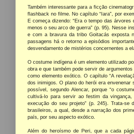
Também interessante para a ficção cinematogr
flashback no filme. No capítulo “Iara”, por exem
E começa dizendo: “Era o tempo das árvores d
menos o seu arco de guerra” (p. 95). Nesse inst
e com a bravura da tribo Goitacás exposta n
passagens há o retorno a episódios important
desvendamento de mistérios concernentes a ela
O costume indígena é um elemento utilizado po
obra e que também pode servir de argumentos 
como elemento exótico. O capítulo “A revelaç
dos inimigos. O plano do herói era envenenar 
possível, segundo Alencar, porque “o costum
cultivá-lo para servir ao festim da vingança
execução do seu projeto” (p. 245). Trata-se 
brasileiros, a qual, desde a narração dos pri
país, por seu aspecto exótico.
Além do heroísmo de Peri, que a cada pági