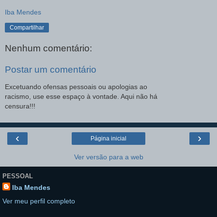
Iba Mendes
Compartilhar
Nenhum comentário:
Postar um comentário
Excetuando ofensas pessoais ou apologias ao
racismo, use esse espaço à vontade. Aqui não há
censura!!!
‹
›
Página inicial
Ver versão para a web
PESSOAL
Iba Mendes
Ver meu perfil completo