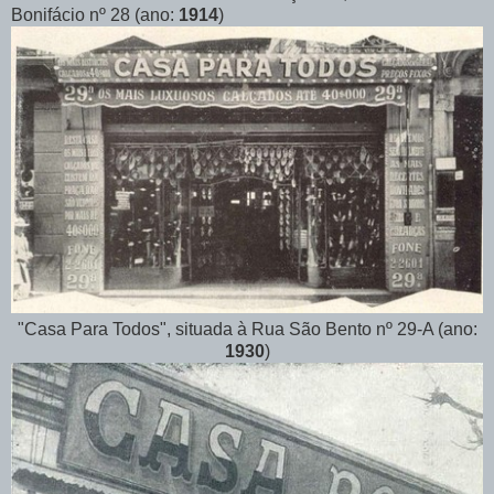
Bonifácio nº 28 (ano:
1914
)
"Casa Para Todos", situada à Rua São Bento nº 29-A (ano:
1930
)