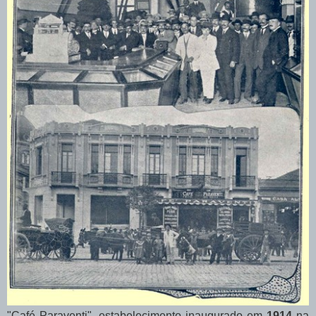
"Café Paraventi", estabelecimento inaugurado em
1914
na