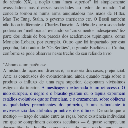
do século XX, a noção uma "raça superior" foi simplesmente
avassaladora nas diversas sociedades ao redor do mundo. Tal
conceito tornou-se numa arma aniquiladora nas mãos de Hitler,
Mao Tse Tung, Stalin, o governo americano etc. O Brasil também
não ficou indiferente a Charles Darwin. A idéia de que a sociedade
poderia ser "melhorada" evitando-se "cruzamentos indesejáveis" fez
parte dos ideais de boa parcela dos acadêmicos tupiniquins, como
Monteiro Lobato, por exemplo. Outro que foi impactado por esta
peçonha, foi o autor de "Os Sertões", o grande Euclides da Cunha,
conforme se pode observar nesse trecho do seu referido livro:
"Abramos um parêntese...
A mistura de raças mui diversas é, na maioria dos casos, prejudicial.
Ante as conclusões do evolucionismo, ainda quando reaja sobre o
produto o influxo de uma raça superior, despontam vivíssimos
estigmas da inferior.
A mestiçagem extremada é um retrocesso
.
O
indo-europeu, o negro e o brasílio-guarani ou o tapuia exprimem
estádios evolutivos que se fronteiam, e o cruzamento, sobre obliterar
as qualidades preeminentes do primeiro, é um estimulante à
revivescência dos atributos primitivos dos últimos
. De sorte que o
mestiço — traço de união entre as raças, breve existência individual
em que se comprimem esforços seculares — é, quase sempre, um
desequilibrado. Foville compara-os, de um modo geral, aos