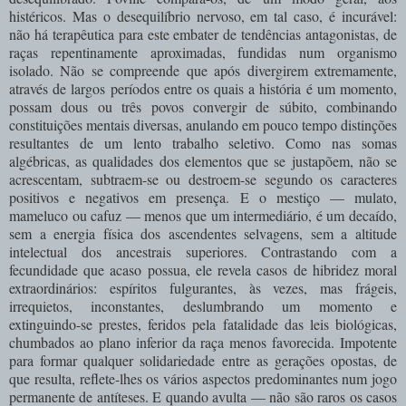
histéricos. Mas o desequilíbrio nervoso, em tal caso, é incurável:
não há terapêutica para este embater de tendências antagonistas, de
raças repentinamente aproximadas, fundidas num organismo
isolado. Não se compreende que após divergirem extremamente,
através de largos períodos entre os quais a história é um momento,
possam dous ou três povos convergir de súbito, combinando
constituições mentais diversas, anulando em pouco tempo distinções
resultantes de um lento trabalho seletivo. Como nas somas
algébricas, as qualidades dos elementos que se justapõem, não se
acrescentam, subtraem-se ou destroem-se segundo os caracteres
positivos e negativos em presença. E o mestiço — mulato,
mameluco ou cafuz — menos que um intermediário, é um decaído,
sem a energia física dos ascendentes selvagens, sem a altitude
intelectual dos ancestrais superiores. Contrastando com a
fecundidade que acaso possua, ele revela casos de hibridez moral
extraordinários: espíritos fulgurantes, às vezes, mas frágeis,
irrequietos, inconstantes, deslumbrando um momento e
extinguindo-se prestes, feridos pela fatalidade das leis biológicas,
chumbados ao plano inferior da raça menos favorecida. Impotente
para formar qualquer solidariedade entre as gerações opostas, de
que resulta, reflete-lhes os vários aspectos predominantes num jogo
permanente de antíteses. E quando avulta — não são raros os casos