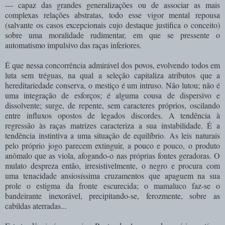
— capaz das grandes generalizações ou de associar as mais
complexas relações abstratas, todo esse vigor mental repousa
(salvante os casos excepcionais cujo destaque justifica o conceito)
sobre uma moralidade rudimentar, em que se pressente o
automatismo impulsivo das raças inferiores.
É que nessa concorrência admirável dos povos, evolvendo todos em
luta sem tréguas, na qual a seleção capitaliza atributos que a
hereditariedade conserva, o mestiço é um intruso. Não lutou; não é
uma integração de esforços; é alguma cousa de dispersivo e
dissolvente; surge, de repente, sem caracteres próprios, oscilando
entre influxos opostos de legados discordes. A tendência à
regressão às raças matrizes caracteriza a sua instabilidade. É a
tendência instintiva a uma situação de equilíbrio. As leis naturais
pelo próprio jogo parecem extinguir, a pouco e pouco, o produto
anômalo que as viola, afogando-o nas próprias fontes geradoras. O
mulato despreza então, irresistivelmente, o negro e procura com
uma tenacidade ansiosíssima cruzamentos que apaguem na sua
prole o estigma da fronte escurecida; o mamaluco faz-se o
bandeirante inexorável, precipitando-se, ferozmente, sobre as
cabildas aterradas...