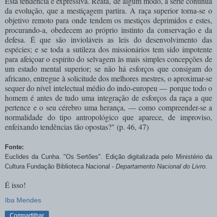
Esta tendência é expressiva. Reata, de algum modo, a série contínua
da evolução, que a mestiçagem partira. A raça superior torna-se o
objetivo remoto para onde tendem os mestiços deprimidos e estes,
procurando-a, obedecem ao próprio instinto da conservação e da
defesa. É que são invioláveis as leis do desenvolvimento das
espécies; e se toda a sutileza dos missionários tem sido impotente
para afeiçoar o espírito do selvagem às mais simples concepções de
um estado mental superior; se não há esforços que consigam do
africano, entregue à solicitude dos melhores mestres, o aproximar-se
sequer do nível intelectual médio do indo-europeu — porque todo o
homem é antes de tudo uma integração de esforços da raça a que
pertence e o seu cérebro uma herança, — como compreender-se a
normalidade do tipo antropológico que aparece, de improviso,
enfeixando tendências tão opostas?" (p. 46, 47)
Fonte:
Euclides da Cunha. "Os Sertões". Edição digitalizada pelo Ministério da
Cultura Fundação Biblioteca Nacional -
Departamento Nacional do Livro.
É isso!
Iba Mendes
Compartilhar