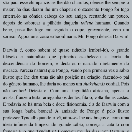
são para esse chimpanzé: se lhe dão charutos, oferece-lhe sempre o
maior; há dias deram-lhe um chapéu e o excelente Pongo foi logo
enterrá-lo na cômica cabeça do seu amigo, recuando um pouco,
depois de saborear a pilhéria daquela
toilette
humana. Quando
bebe, passa-lhe logo em seguida o copo, gravemente, com um
sorriso. Agora uma coisa extraordinária: Mr. Pongo detesta Darwin!
Darwin é, como sabem (é quase ridículo lembrá-lo), o grande
filósofo e naturalista que primeiro estabeleceu a teoria da
descendência do homem, e declarou-o nascido diretamente do
macaco. Parecia natural que Pongo, vendo pela primeira vez o sábio
ilustre que lhe deu uma tão alta posição na criação, fazendo-o pai
do gênero humano, lhe daria ao menos um
shakehands
cordial. Pois
não senhor! Detesta-o. Com uma ingratidão africana, apenas o
avista, franze a testa, arreganha os dentes, fita-o, volta-lhe as costas.
E todavia se há uma bela e doce fisionomia, é a de Darwin com a
sua longa barba branca! A amizade de Pongo é pelo ilustre
professor Tyndall: quando o vê, atira-se- lhe aos braços e, com uma
ideia infame da limpeza do grande sábio, começa a catá-lo com
frenesi! E o que Tyndall ri! Comoveu-me, há dias, ver Darwin, e