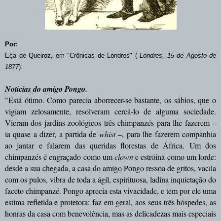
Por:
Eça de Queiroz, em "Crônicas de Londres" (
Londres, 15 de Agosto de
1877
):
Notícias do amigo Pongo.
"
Está ótimo. Como parecia aborrecer-se bastante, os sábios, que o
vigiam zelosamente, resolveram cercá-lo de alguma sociedade.
Vieram dos jardins zoológicos três chimpanzés para lhe fazerem –
ia quase a dizer, a partida de
whist
–, para lhe fazerem companhia
ao jantar e falarem das queridas florestas de África. Um dos
chimpanzés é engraçado como um
clown
e estróina como um lorde:
desde a sua chegada, a casa do amigo Pongo ressoa de gritos, vacila
com os pulos, vibra de toda a ágil, espirituosa, ladina inquietação do
faceto chimpanzé. Pongo aprecia esta vivacidade, e tem por ele uma
estima refletida e protetora: faz em geral, aos seus três hóspedes, as
honras da casa com benevolência, mas as delicadezas mais especiais