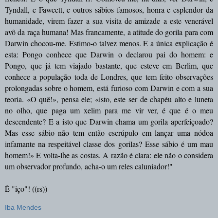
Tyndall, e Fawcett, e outros sábios famosos, honra e esplendor da
humanidade, virem fazer a sua visita de amizade a este venerável
avô da raça humana! Mas francamente, a atitude do gorila para com
Darwin chocou-me. Estimo-o talvez menos. E a única explicação é
esta: Pongo conhece que Darwin o declarou pai do homem: e
Pongo, que já tem viajado bastante, que esteve em Berlim, que
conhece a população toda de Londres, que tem feito observações
prolongadas sobre o homem, está furioso com Darwin e com a sua
teoria. «O quê!», pensa ele; «isto, este ser de chapéu alto e luneta
no olho, que paga um xelim para me vir ver, é que é o meu
descendente? E a isto que Darwin chama um gorila aperfeiçoado?
Mas esse sábio não tem então escrúpulo em lançar uma nódoa
infamante na respeitável classe dos gorilas? Esse sábio é um mau
homem!» E volta-lhe as costas. A razão é clara: ele não o considera
um observador profundo, acha-o um reles caluniador!"
É "iço"! ((rs))
Iba Mendes