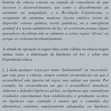
história da ciência consiste na tomada de consciência de que
sucessos e desenvolvimentos, tais como o descobrimento do
atomismo na antiguidade, e a Revolução Copernicana, o
surgimento do atomismo moderno (teoria cinética, teoria da
dispersão, estereo química, teoria quântica), ou a emergência
gradual d a teoria ondulatória da luz, só ocorreram porque alguns
pensadores decidiram não se submeter a certas regras ‘óbvias’ ou
porque as violaram involuntariamente
.
A atitude de oposição às regras tidas como válidas na ciência requer
muitas vezes, a elaboração de hipóteses
ad hoc
e sobre elas
Feyerabend coloca:
[...]
dada qualquer regra por muito ‘fundamental’ ou ‘necessária’
que seja para a ciência, sempre existem circunstâncias em que é
aconselhável não ignorar tal regra, mas adotar sua oposta. Por
exemplo, há circunstâncias em que é aconselhável introduzir,
elaborar e defender hipóteses ad hoc, ou hipóteses que contradizem
resultados experimentais bem estabelecidos e geralmente aceitos,
ou hipóteses cujo conteúdo é menor que o conteúdo das
alternativas existentes empiricamente adequadas, ou hipóteses