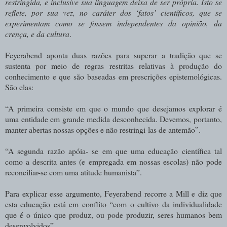
restringida,
e
inclusive sua
linguagem
deixa
de ser
própria.
Isto
se
reflete, por sua vez,
no
caráter
dos
‘fatos’
científicos,
que
se
experimentam
como
se
fossem independentes da opinião, da
crença, e da cultura
.
Feyerabend aponta duas razões para superar a tradição que se
sustenta por meio de regras restritas relativas à produção do
conhecimento e que são baseadas em prescrições epistemológicas.
São elas:
“A primeira consiste em que o mundo que desejamos explorar é
uma entidade em grande medida desconhecida. Devemos, portanto,
manter abertas nossas opções e não restringi-las de antemão”.
“A segunda razão apóia- se em que uma educação científica tal
como a descrita antes (e empregada em nossas escolas) não pode
reconciliar-se com uma atitude humanista”.
Para explicar esse argumento, Feyerabend recorre a Mill e diz que
esta educação está em conflito “com o cultivo da individualidade
que é o único que produz, ou pode produzir, seres humanos bem
desenvolvidos”.