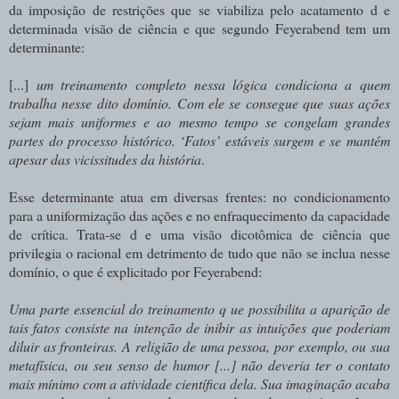
da imposição de restrições que se viabiliza pelo acatamento d e
determinada visão de ciência e que segundo Feyerabend tem um
determinante:
[...]
um treinamento completo nessa lógica condiciona a quem
trabalha nesse dito domínio. Com ele se consegue que suas ações
sejam mais uniformes e ao mesmo tempo se congelam grandes
partes do processo histórico. ‘Fatos’ estáveis surgem e se mantém
apesar das vicissitudes da história
.
Esse determinante atua em diversas frentes: no condicionamento
para a uniformização das ações e no enfraquecimento da capacidade
de crítica. Trata-se d e uma visão dicotômica de ciência que
privilegia o racional em detrimento de tudo que não se inclua nesse
domínio, o que é explicitado por Feyerabend:
Uma parte essencial do treinamento q ue possibilita a aparição de
tais fatos consiste na intenção
de
inibir
as intuições
que
poderiam
diluir
as
fronteiras. A
religião de
uma pessoa, por exemplo, ou sua
metafísica, ou seu senso de humor [...] não deveria ter o contato
mais
mínimo
com
a
atividade
científica
dela.
Sua
imaginação
acaba