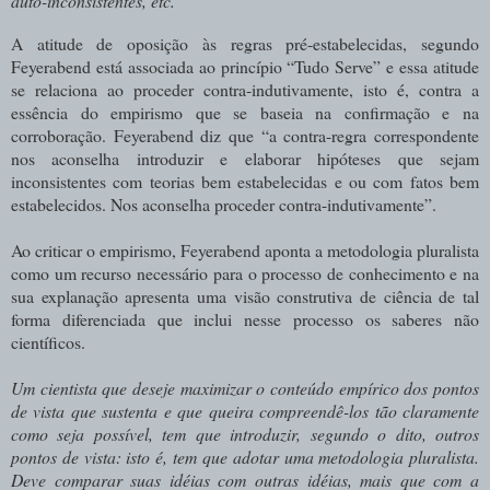
auto-inconsistentes, etc.
A atitude de oposição às regras pré-estabelecidas, segundo
Feyerabend está associada ao princípio “Tudo Serve” e essa atitude
se relaciona ao proceder contra-indutivamente, isto é, contra a
essência do empirismo que se baseia na confirmação e na
corroboração. Feyerabend diz que “a contra-regra correspondente
nos aconselha introduzir e elaborar hipóteses que sejam
inconsistentes com teorias bem estabelecidas e ou com fatos bem
estabelecidos. Nos aconselha proceder contra-indutivamente”.
Ao criticar o empirismo, Feyerabend aponta a metodologia pluralista
como um recurso necessário para o processo de conhecimento e na
sua explanação apresenta uma visão construtiva de ciência de tal
forma diferenciada que inclui nesse processo os saberes não
científicos.
Um
cientista
que
deseje
maximizar
o conteúdo
empírico
dos
pontos
de
vista
que sustenta
e
que
queira compreendê-los tão
claramente
como
seja possível,
tem que introduzir,
segundo
o
dito,
outros
pontos
de
vista:
isto
é,
tem
que
adotar
uma metodologia pluralista.
Deve comparar suas idéias com outras idéias, mais que com a