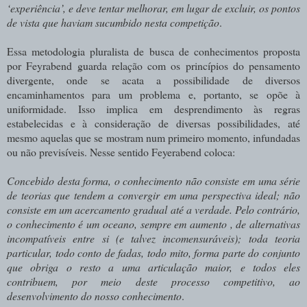
‘experiência’, e deve tentar melhorar, em lugar de excluir, os pontos
de vista que haviam sucumbido nesta competição
.
Essa metodologia pluralista de busca de conhecimentos proposta
por Feyrabend guarda relação com os princípios do pensamento
divergente, onde se acata a possibilidade de diversos
encaminhamentos para um problema e, portanto, se opõe à
uniformidade. Isso implica em desprendimento às regras
estabelecidas e à consideração de diversas possibilidades, até
mesmo aquelas que se mostram num primeiro momento, infundadas
ou não previsíveis. Nesse sentido Feyerabend coloca:
Concebido
desta
forma, o
conhecimento não
consiste em
uma série
de teorias que tendem
a
convergir
em
uma
perspectiva
ideal;
não
consiste
em
um
acercamento gradual
até
a
verdade.
Pelo
contrário,
o
conhecimento
é
um
oceano,
sempre
em aumento ,
de
alternativas
incompatíveis
entre
si
(e
talvez
incomensuráveis);
toda teoria
particular,
todo
conto
de
fadas,
todo
mito,
forma
parte
do
conjunto
que obriga
o
resto
a
uma
articulação
maior,
e
todos
eles
contribuem,
por
meio
deste processo competitivo, ao
desenvolvimento do nosso
conhecimento
.