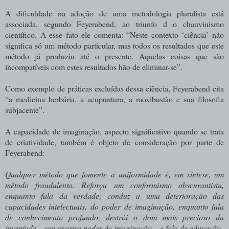
A dificuldade na adoção de uma metodologia pluralista está
associada, segundo Feyerabend, ao triunfo d o chauvinismo
científico. A esse fato ele comenta: “Neste contexto ‘ciência’ não
significa só um método particular, mas todos os resultados que este
método já produziu até o presente. Aquelas coisas que são
incompatíveis com estes resultados hão de eliminar-se”.
Como exemplo de práticas excluídas dessa ciência, Feyerabend cita
“a medicina herbária, a acupuntura, a moxibustão e sua filosofia
subjacente”.
A capacidade de imaginação, aspecto significativo quando se trata
de criatividade, também é objeto de consideração por parte de
Feyerabend:
Qualquer
método
que
fomente
a
uniformidade
é,
em
síntese,
um
método fraudulento.
Reforça
um
conformismo
obscurantista,
enquanto
fala
da
verdade; conduz
a
uma deterioração
das
capacidades intelectuais,
do
poder de imaginação, enquanto fala
de conhecimento profundo; destrói o dom mais precioso da
juventude – seu enorme poder de imaginação – e fala de educação
.