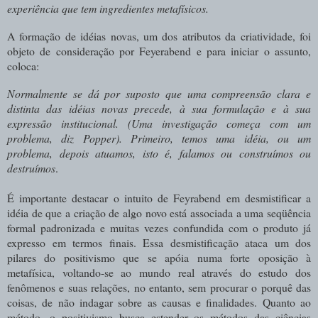
experiência que tem ingredientes metafísicos.
A formação de idéias novas, um dos atributos da criatividade, foi
objeto de consideração por Feyerabend e para iniciar o assunto,
coloca:
Normalmente se dá por suposto que uma compreensão clara e
distinta das idéias novas precede, à sua formulação e à sua
expressão institucional. (Uma investigação começa com um
problema, diz Popper). Primeiro, temos uma idéia, ou um
problema, depois atuamos, isto é, falamos ou construímos ou
destruímos
.
É importante destacar o intuito de Feyrabend em desmistificar a
idéia de que a criação de algo novo está associada a uma seqüência
formal padronizada e muitas vezes confundida com o produto já
expresso em termos finais. Essa desmistificação ataca um dos
pilares do positivismo que se apóia numa forte oposição à
metafísica, voltando-se ao mundo real através do estudo dos
fenômenos e suas relações, no entanto, sem procurar o porquê das
coisas, de não indagar sobre as causas e finalidades. Quanto ao
método, o positivismo busca estender os métodos das ciências