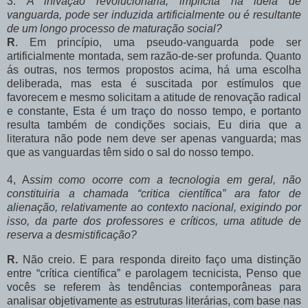
3.
A
inivação revolucionária, implícita na idéia de
vanguarda, pode ser induzida artificialmente ou é resultante
de um longo processo de maturação social?
R
. Em princípio, uma pseudo-vanguarda pode ser
artificialmente montada, sem razão-de-ser profunda. Quanto
ás outras, nos termos propostos acima, há uma escolha
deliberada, mas esta é suscitada por estímulos que
favorecem e mesmo solicitam a atitude de renovação radical
e constante, Esta é um traço do nosso tempo, e portanto
resulta também de condições sociais, Eu diria que a
literatura não pode nem deve ser apenas vanguarda; mas
que as vanguardas têm sido o sal do nosso tempo.
4, A
ssim como ocorre com a tecnologia em geral, não
constituiria a chamada “critica científica” ara fator de
alienação, relativamente ao contexto nacional, exigindo por
isso, da parte dos professores e críticos, uma atitude de
reserva a desmistificação?
R.
Não creio. E para responda direito faço uma distinção
entre “crítica científica” e parolagem tecnicista, Penso que
vocês se referem às tendências contemporâneas para
analisar objetivamente as estruturas literárias, com base nas