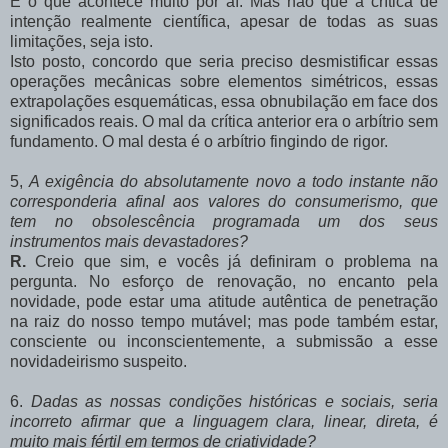
É o que acontece muito por aí. Mas não que a crítica de
intenção realmente científica, apesar de todas as suas
limitações, seja isto.
Isto posto, concordo que seria preciso desmistificar essas
operações mecânicas sobre elementos simétricos, essas
extrapolações esquemáticas, essa obnubilação em face dos
significados reais. O mal da crítica anterior era o arbítrio sem
fundamento. O mal desta é o arbítrio fingindo de rigor.
5,
A
exigência do absolutamente novo a todo instante não
corresponderia afinal aos valores do consumerismo, que
tem no obsolescência programada um dos seus
instrumentos mais devastadores?
R.
Creio que sim, e vocês já definiram o problema na
pergunta. No esforço de renovação, no encanto pela
novidade, pode estar uma atitude autêntica de penetração
na raiz do nosso tempo mutável; mas pode também estar,
consciente ou inconscientemente, a submissão a esse
novidadeirismo suspeito.
6.
Dadas as nossas condições históricas e sociais, seria
incorreto afirmar que a linguagem clara, linear, direta, é
muito mais fértil em termos de criatividade?