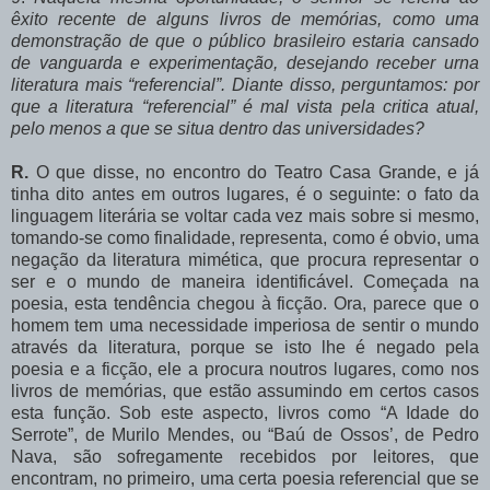
êxito recente de alguns livros de memórias, como uma
demonstração de que o público brasileiro estaria cansado
de vanguarda e experimentação, desejando receber urna
literatura mais “referencial”. Diante disso, perguntamos: por
que a literatura “referencial” é mal vista pela critica atual,
pelo menos a que se situa dentro das universidades?
R.
O que disse, no encontro do Teatro Casa Grande, e já
tinha dito antes em outros lugares, é o seguinte: o fato da
linguagem literária se voltar cada vez mais sobre si mesmo,
tomando-se como finalidade, representa, como é obvio, uma
negação da literatura mimética, que procura representar o
ser e o mundo de maneira identificável. Começada na
poesia, esta tendência chegou à ficção. Ora, parece que o
homem tem uma necessidade imperiosa de sentir o mundo
através da literatura, porque se isto lhe é negado pela
poesia e a ficção, ele a procura noutros lugares, como nos
livros de memórias, que estão assumindo em certos casos
esta função. Sob este aspecto, livros como “A Idade do
Serrote”, de Murilo Mendes, ou “Baú de Ossos’, de Pedro
Nava, são sofregamente recebidos por leitores, que
encontram, no primeiro, uma certa poesia referencial que se