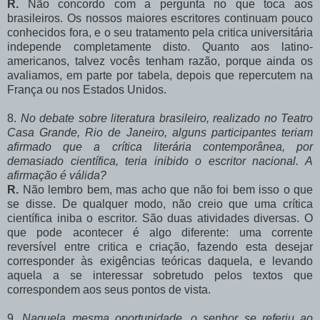
R.
Não concordo com a pergunta no que toca aos
brasileiros. Os nossos maiores escritores continuam pouco
conhecidos fora, e o seu tratamento pela critica universitária
independe completamente disto. Quanto aos latino-
americanos, talvez vocês tenham razão, porque ainda os
avaliamos, em parte por tabela, depois que repercutem na
França ou nos Estados Unidos.
8.
No debate sobre literatura brasileiro, realizado no Teatro
Casa Grande, Rio de Janeiro, alguns participantes teriam
afirmado que a crítica literária contemporânea, por
demasiado científica, teria inibido o escritor nacional. A
afirmação é válida?
R.
Não lembro bem, mas acho que não foi bem isso o que
se disse. De qualquer modo, não creio que uma crítica
científica iniba o escritor. São duas atividades diversas. O
que pode acontecer é algo diferente: uma corrente
reversível entre critica e criação, fazendo esta desejar
corresponder às exigências teóricas daquela, e levando
aquela a se interessar sobretudo pelos textos que
correspondem aos seus pontos de vista.
9.
Naquela mesma oportunidade, o senhor se referiu ao