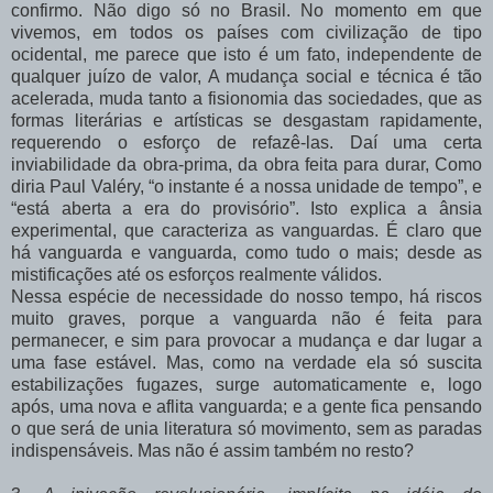
confirmo. Não digo só no Brasil. No momento em que
vivemos, em todos os países com civilização de tipo
ocidental, me parece que isto é um fato, independente de
qualquer juízo de valor, A mudança social e técnica é tão
acelerada, muda tanto a fisionomia das sociedades, que as
formas literárias e artísticas se desgastam rapidamente,
requerendo o esforço de refazê-las. Daí uma certa
inviabilidade da obra-prima, da obra feita para durar, Como
diria Paul Valéry, “o instante é a nossa unidade de tempo”, e
“está aberta a era do provisório”. Isto explica a ânsia
experimental, que caracteriza as vanguardas. É claro que
há vanguarda e vanguarda, como tudo o mais; desde as
mistificações até os esforços realmente válidos.
Nessa espécie de necessidade do nosso tempo, há riscos
muito graves, porque a vanguarda não é feita para
permanecer, e sim para provocar a mudança e dar lugar a
uma fase estável. Mas, como na verdade ela só suscita
estabilizações fugazes, surge automaticamente e, logo
após, uma nova e aflita vanguarda; e a gente fica pensando
o que será de unia literatura só movimento, sem as paradas
indispensáveis. Mas não é assim também no resto?