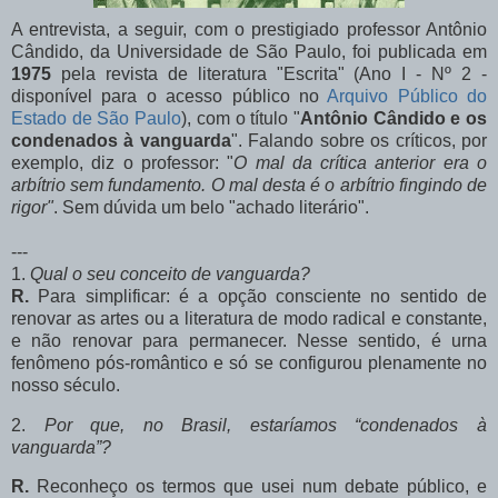
A entrevista, a seguir, com o prestigiado professor Antônio
Cândido, da Universidade de São Paulo, foi publicada em
1975
pela revista de literatura "Escrita" (Ano I - Nº 2 -
disponível para o acesso público no
Arquivo Público do
Estado de São Paulo
), com o título "
Antônio Cândido e os
condenados à vanguarda
". Falando sobre os críticos, por
exemplo, diz o professor: "
O mal da crítica anterior era o
arbítrio sem fundamento. O mal desta é o arbítrio fingindo de
rigor"
. Sem dúvida um belo "achado literário".
---
1.
Qual o seu conceito de vanguarda?
R.
Para simplificar: é a opção consciente no sentido de
renovar as artes ou a literatura de modo radical e constante,
e não renovar para permanecer. Nesse sentido, é urna
fenômeno pós-romântico e só se configurou plenamente no
nosso século.
2.
Por que, no Brasil, estaríamos “condenados à
vanguarda”?
R.
Reconheço os termos que usei num debate público, e