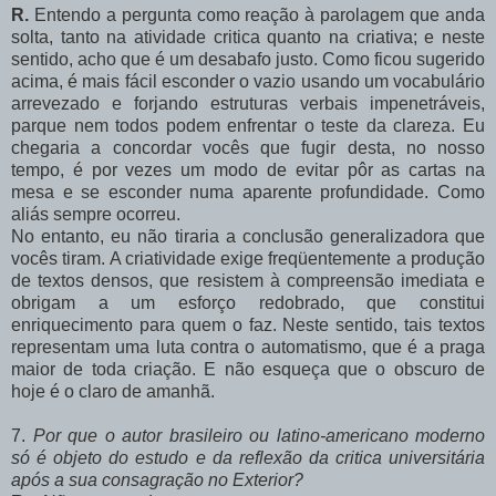
R.
Entendo a pergunta como reação à parolagem que anda
solta, tanto na atividade critica quanto na criativa; e neste
sentido, acho que é um desabafo justo. Como ficou sugerido
acima, é mais fácil esconder o vazio usando um vocabulário
arrevezado e forjando estruturas verbais impenetráveis,
parque nem todos podem enfrentar o teste da clareza. Eu
chegaria a concordar vocês que fugir desta, no nosso
tempo, é por vezes um modo de evitar pôr as cartas na
mesa e se esconder numa aparente profundidade. Como
aliás sempre ocorreu.
No entanto, eu não tiraria a conclusão generalizadora que
vocês tiram. A criatividade exige freqüentemente a produção
de textos densos, que resistem à compreensão imediata e
obrigam a um esforço redobrado, que constitui
enriquecimento para quem o faz. Neste sentido, tais textos
representam uma luta contra o automatismo, que é a praga
maior de toda criação. E não esqueça que o obscuro de
hoje é o claro de amanhã.
7.
Por que o autor brasileiro ou latino-americano moderno
só é objeto do estudo e da reflexão
da critica universitária
após a sua consagração no Exterior?