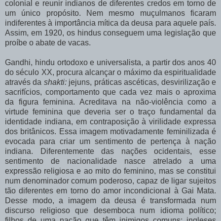
colonial e reunir indianos de diferentes credos em torno de
um único propósito. Nem mesmo muçulmanos ficaram
indiferentes à importância mítica da deusa para aquele país.
Assim, em 1920, os hindus conseguem uma legislação que
proíbe o abate de vacas.
Gandhi, hindu ortodoxo e universalista, a partir dos anos 40
do século XX, procura alcançar o máximo da espiritualidade
através da
shakti:
jejuns, práticas ascéticas, desvirilização e
sacrifícios, comportamento que cada vez mais o aproxima
da figura feminina. Acreditava na não-violência como a
virtude feminina que deveria ser o traço fundamental da
identidade indiana, em contraposição à virilidade expressa
dos britânicos. Essa imagem motivadamente feminilizada é
evocada para criar um sentimento de pertença à nação
indiana. Diferentemente das nações ocidentais, esse
sentimento de nacionalidade nasce atrelado a uma
expressão religiosa e ao mito do feminino, mas se constitui
num denominador comum poderoso, capaz de ligar sujeitos
tão diferentes em torno do amor incondicional à Gai Mata.
Desse modo, a imagem da deusa é transformada num
discurso religioso que desemboca num idioma político;
filhos de uma nação que têm inimigos comuns: ingleses