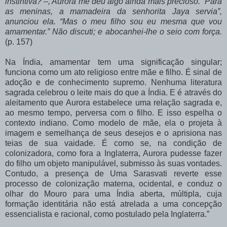
instintiva? –, Aurora me deu algo ainda mais precioso. “Para
as meninas, a mamadeira da senhorita Jaya servia”,
anunciou ela. “Mas o meu filho sou eu mesma que vou
amamentar.” Não discuti; e abocanhei-lhe o seio com força.
(p. 157)
Na Índia, amamentar tem uma significação singular;
funciona como um ato religioso entre mãe e filho. É sinal de
adoção e de conhecimento supremo. Nenhuma literatura
sagrada celebrou o leite mais do que a Índia. E é através do
aleitamento que Aurora estabelece uma relação sagrada e,
ao mesmo tempo, perversa com o filho. E isso espelha o
contexto indiano. Como modelo de mãe, ela o projeta à
imagem e semelhança de seus desejos e o aprisiona nas
teias de sua vaidade. É como se, na condição de
colonizadora, como fora a Inglaterra, Aurora pudesse fazer
do filho um objeto manipulável, submisso às suas vontades.
Contudo, a presença de Uma Sarasvati reverte esse
processo de colonização materna, ocidental, e conduz o
olhar do Mouro para uma Índia aberta, múltipla, cuja
formação identitária não está atrelada a uma concepção
essencialista e racional, como postulado pela Inglaterra.”