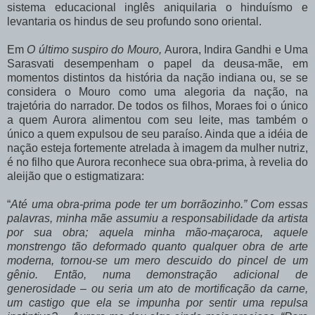
sistema educacional inglês aniquilaria o hinduísmo e
levantaria os hindus de seu profundo sono oriental.
Em
O último suspiro do Mouro,
Aurora, Indira Gandhi e Uma
Sarasvati
desempenham o papel da deusa-mãe, em
momentos distintos da história da nação indiana ou, se se
considera o Mouro como uma alegoria da nação, na
trajetória do narrador. De todos os filhos, Moraes foi o único
a quem Aurora alimentou com seu leite, mas também o
único a quem expulsou de seu paraíso. Ainda que a idéia de
nação esteja fortemente atrelada à imagem da mulher nutriz,
é no filho que Aurora reconhece sua obra-prima, à revelia do
aleijão que o estigmatizara:
“
Até uma obra-prima pode ter um borrãozinho.” Com essas
palavras, minha mãe assumiu a responsabilidade da artista
por sua obra; aquela minha mão-maçaroca, aquele
monstrengo tão deformado quanto qualquer obra de arte
moderna, tornou-se um mero descuido do pincel de um
gênio. Então, numa demonstração adicional de
generosidade – ou seria um ato de mortificação da carne,
um castigo que ela se impunha por sentir uma repulsa