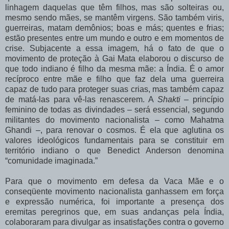
linhagem daquelas que têm filhos, mas são solteiras ou,
mesmo sendo mães, se mantêm virgens. São também viris,
guerreiras, matam demônios; boas e más; quentes e frias;
estão presentes entre um mundo e outro e em momentos de
crise. Subjacente a essa imagem, há o fato de que o
movimento de proteção à Gai Mata elaborou o discurso de
que todo indiano é filho da mesma mãe: a Índia. É o amor
recíproco entre mãe e filho que faz dela uma guerreira
capaz de tudo para proteger suas crias, mas também capaz
de matá-las para vê-las renascerem. A
Shakti –
princípio
feminino de todas as divindades – será essencial, segundo
militantes do movimento nacionalista – como Mahatma
Ghandi –, para renovar o cosmos. É ela que aglutina os
valores ideológicos fundamentais para se constituir em
território indiano o que Benedict Anderson denomina
“comunidade imaginada.”
Para que o movimento em defesa da Vaca Mãe e o
conseqüente movimento nacionalista ganhassem em força
e expressão numérica, foi importante a presença dos
eremitas peregrinos que, em suas andanças pela Índia,
colaboraram para divulgar as insatisfações contra o governo