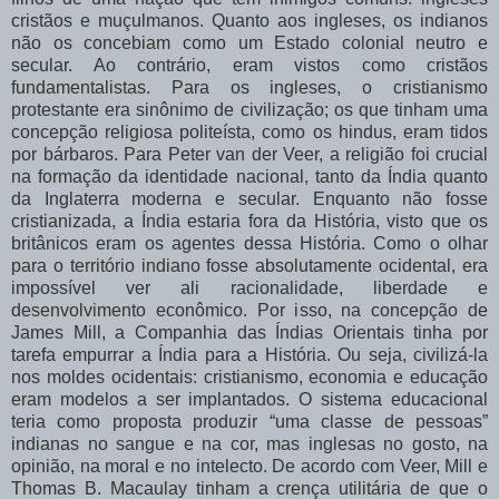
cristãos e muçulmanos. Quanto aos ingleses, os indianos
não os concebiam como um Estado colonial neutro e
secular. Ao contrário, eram vistos como cristãos
fundamentalistas. Para os ingleses, o cristianismo
protestante era sinônimo de civilização; os que tinham uma
concepção religiosa politeísta, como os hindus, eram tidos
por bárbaros. Para Peter
van der Veer, a religião foi crucial
na formação da identidade nacional, tanto da Índia quanto
da Inglaterra moderna e secular. Enquanto não fosse
cristianizada, a Índia estaria fora da História, visto que os
britânicos eram os agentes dessa História. Como o olhar
para o território indiano fosse absolutamente ocidental, era
impossível ver ali racionalidade, liberdade e
desenvolvimento econômico. Por isso, na concepção de
James Mill, a Companhia das Índias Orientais tinha por
tarefa empurrar a Índia para a História. Ou seja, civilizá-la
nos moldes ocidentais: cristianismo, economia e educação
eram modelos a ser implantados. O sistema educacional
teria como proposta produzir “uma classe de pessoas”
indianas no sangue e na cor, mas inglesas no gosto, na
opinião, na moral e no intelecto. De acordo com Veer, Mill e
Thomas B. Macaulay tinham a crença utilitária de que o