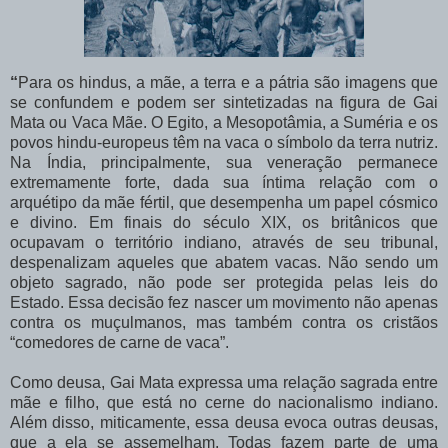
“
Para os hindus, a mãe, a terra e a pátria são imagens que
se confundem e podem ser sintetizadas na figura de Gai
Mata ou Vaca Mãe. O Egito, a Mesopotâmia, a Suméria e os
povos hindu-europeus têm na vaca o símbolo da terra nutriz.
Na Índia, principalmente, sua veneração permanece
extremamente forte, dada sua íntima relação com o
arquétipo da mãe fértil, que desempenha um papel cósmico
e divino. Em finais do século XIX, os britânicos que
ocupavam o território indiano, através de seu tribunal,
despenalizam aqueles que abatem vacas. Não sendo um
objeto sagrado, não pode ser protegida pelas leis do
Estado. Essa decisão fez nascer um movimento não apenas
contra os muçulmanos, mas também contra os cristãos
“comedores de carne de vaca”.
Como deusa, Gai Mata expressa uma relação sagrada entre
mãe e filho, que está no cerne do nacionalismo indiano.
Além disso, miticamente, essa deusa evoca outras deusas,
que a ela se assemelham. Todas fazem parte de uma