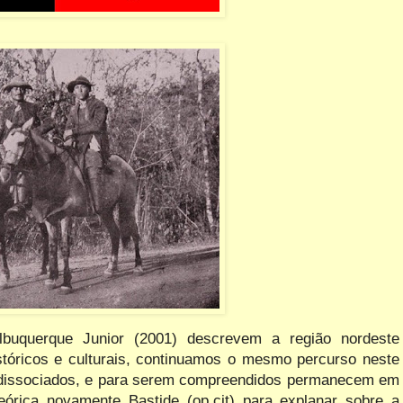
lbuquerque Junior (2001) descrevem a região nordeste
stóricos e culturais, continuamos o mesmo percurso neste
ão dissociados, e para serem compreendidos permanecem em
eórica novamente Bastide (op.cit) para explanar sobre a