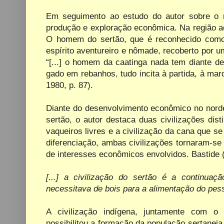
Em seguimento ao estudo do autor sobre o
produção e exploração econômica. Na região ac
O homem do sertão, que é reconhecido como c
espírito aventureiro e nômade, recoberto por um
“[...] o homem da caatinga nada tem diante de
gado em rebanhos, tudo incita à partida, à mar
1980, p. 87).
Diante do desenvolvimento econômico no nordes
sertão, o autor destaca duas civilizações disti
vaqueiros livres e a civilização da cana que 
diferenciação, ambas civilizações tornaram-s
de interesses econômicos envolvidos. Bastide 
[...] a civilização do sertão é a continua
necessitava de bois para a alimentação do pess
A civilização indígena, juntamente com o 
possibilitou a formação da população sertanej