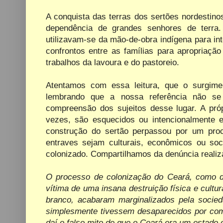
A conquista das terras dos sertões nordestin
dependência de grandes senhores de terra.
utilizavam-se da mão-de-obra indígena para int
confrontos entre as famílias para apropriaçã
trabalhos da lavoura e do pastoreio.
Atentamos com essa leitura, que o surgime
lembrando que a nossa referência não se
compreensão dos sujeitos desse lugar. A próp
vezes, são esquecidos ou intencionalmente e
construção do sertão perpassou por um proce
entraves sejam culturais, econômicos ou soci
colonizado. Compartilhamos da denúncia realiz
O processo de colonização do Ceará, como de
vítima de uma insana destruição física e cultur
branco, acabaram marginalizados pela
socie
simplesmente tivessem desaparecidos por com
daí o falso mito de que o Ceará era um estado 