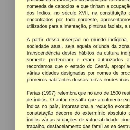
nomeada de caboclos e que tinham a ocupação p
dos índios, no século XVII, na constituiçã
encontrados por todo nordeste, apresentamos
utilizados para alimentação, pinturas faciais,
A partir dessa inserção no mundo indígen
sociedade atual, seja aquela oriunda da zon
transcendência destes hábitos da cultura ind
somente pertenciam e eram autorizados a 
recordamos que o estado do Ceará, apropriad
várias cidades designadas por nomes de proce
primeiros habitantes dessas terras nordestinas
Farias (1997) relembra que no ano de 1500 res
de índios. O autor ressalta que atualmente e
índios no país, impressiona a redução exorbi
constatação decorre do extermínio absoluto 
índios várias situações de vulnerabilidade: d
trabalho, desfacelamento das famíl as ea destru