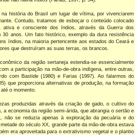
na história do Brasil um lugar de vítima, por vivenciarem
nante. Contudo, tratamos de esboçar o conteúdo colocado
a ativa e consciente dos índios, através da Guerra dos
u 30 anos. Um fato histórico, exemplo da dura resistência
uns índios, na maioria pertencente aos estados do Ceará e
ores que destruíram as suas terras, os brancos.
conômico da região sertaneja estendia-se essencialmente
com a participação na mão-de-obra indígena, entre outras,
rdo com Bastide (1980) e Farias (1997). Ao falarmos do
05) que proporciona alternativas de produção, na formação
s até o momento.
ezas produzidas através da criação de gado, o cultivo do
, a economia da região semi-árida, que abrangia o sertão e
 2, não se reduzia apenas à exploração da pecuária e do
a metade do século XX, grande parte da mão-de-obra estava
ém era aproveitada para o extrativismo vegetal e o plantio