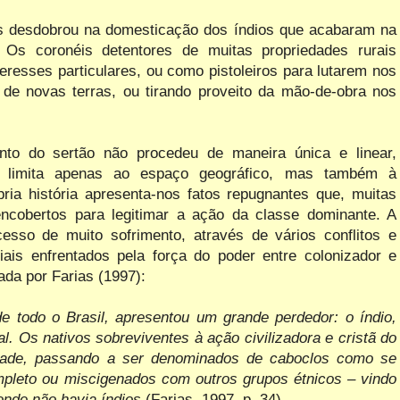
os desdobrou na domesticação dos índios que acabaram na
 Os coronéis detentores de muitas propriedades rurais
eresses particulares, ou como pistoleiros para lutarem nos
o de novas terras, ou tirando proveito da mão-de-obra nos
nto do sertão não procedeu de maneira única e linear,
 limita apenas ao espaço geográfico, mas também à
ria história apresenta-nos fatos repugnantes que, muitas
ncobertos para legitimar a ação da classe dominante. A
sso de muito sofrimento, através de vários conflitos e
ais enfrentados pela força do poder entre colonizador e
ada por Farias (1997):
 todo o Brasil, apresentou um grande perdedor: o índio,
al. Os nativos sobreviventes à ação civilizadora e cristã do
dade, passando a ser denominados de caboclos como se
pleto ou miscigenados com outros grupos étnicos – vindo
onde não havia índios
(Farias, 1997, p. 34).