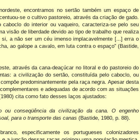
 nordeste, encontramos no sertão também um espaço de
entuou-se o cultivo pastoreio, através da criação de gado.
aboclo do interior ou vaqueiro, caracteriza-se pelo seu
a visão de liberdade devido ao tipo de trabalho que realiza
 si, a não ser um céu imenso implacavelmente [...] erra o
cha, ao galope a cavalo, em luta contra o espaço” (Bastide,
te, através da cana-deaçúcar no litoral e do pastoreio do
ntas: a civilização do sertão, constituída pelo caboclo, ou
se compõe predominantemente pela raça negra. Apesar desta
e complementares e adequadas de acordo com as situações
(1980) cita como fato desses laços ajustados:
ção ou conseqüência da civilização da cana. O engenho
oal, para o transporte das canas
(Bastide, 1980, p. 88).
branco, especificamente os portugueses colonizadores
a, e a junção dessas raças originou uma população mestiça,