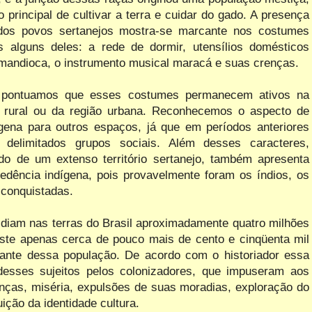
rincipal de cultivar a terra e cuidar do gado. A presença
o dos povos sertanejos mostra-se marcante nos costumes
 alguns deles: a rede de dormir, utensílios domésticos
 a mandioca, o instrumento musical maracá e suas crenças.
a, pontuamos que esses costumes permanecem ativos na
a rural ou da região urbana. Reconhecemos o aspecto de
ígena para outros espaços, já que em períodos anteriores
delimitados grupos sociais. Além desses caracteres,
o de um extenso território sertanejo, também apresenta
dência indígena, pois provavelmente foram os índios, os
 conquistadas.
idiam nas terras do Brasil aproximadamente quatro milhões
xiste apenas cerca de pouco mais de cento e cinqüenta mil
tante dessa população. De acordo com o historiador essa
desses sujeitos pelos colonizadores, que impuseram aos
oenças, miséria, expulsões de suas moradias, exploração do
ição da identidade cultura.