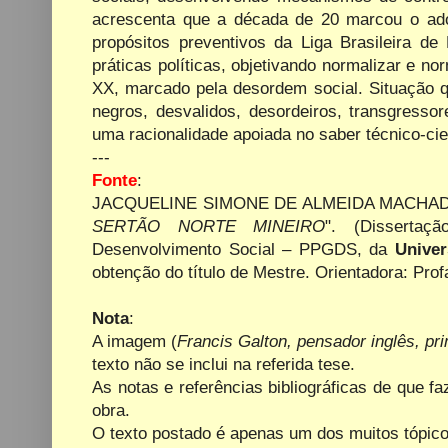
acrescenta que a década de 20 marcou o adoe
propósitos preventivos da Liga Brasileira de
práticas políticas, objetivando normalizar e no
XX, marcado pela desordem social. Situação q
negros, desvalidos, desordeiros, transgresso
uma racionalidade apoiada no saber técnico-cien
---
Fonte
:
JACQUELINE SIMONE DE ALMEIDA MACHAD
SERTÃO NORTE MINEIRO
". (Disserta
Desenvolvimento Social
– PPGDS, da
Univer
obtenção do título de Mestre. Orientadora: Prof
Nota
:
A imagem (
Francis Galton, pensador inglês, pr
texto não se inclui na referida tese.
As notas e referências bibliográficas de que 
obra.
O texto
postado é apenas um dos muitos tópicos