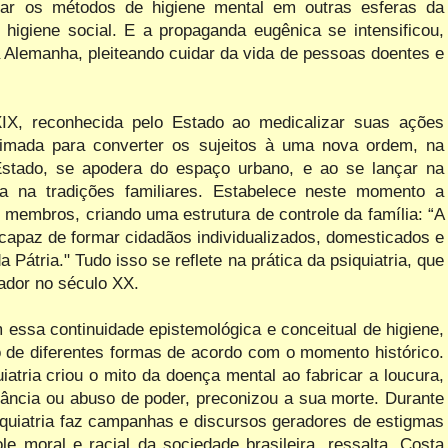
car os métodos de higiene mental em outras esferas da
higiene social. E a propaganda eugênica se intensificou,
 Alemanha, pleiteando cuidar da vida de pessoas doentes e
IX, reconhecida
pelo Estado ao medicalizar
suas
ações
timada
para
converter
os
sujeitos à uma nova ordem, na
stado,
se apodera
do espaço
urbano, e
ao se
lançar
na
ia
na
tradições familiares. Estabelece
neste
momento a
 membros, criando uma
estrutura
de
controle
da
família:
“A
capaz
de
formar
cidadãos
individualizados, domesticados
e
 Pátria." Tudo isso se reflete na prática da psiquiatria, que
ador no século XX.
 essa continuidade epistemológica e conceitual de higiene,
o de diferentes formas de acordo com o momento histórico.
iatria criou o mito da doença mental ao fabricar a loucura,
perância ou abuso de poder, preconizou a sua morte. Durante
iquiatria faz campanhas e discursos geradores de estigmas
e moral e racial da sociedade brasileira, ressalta. Costa