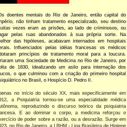
Os doentes mentais do Rio de Janeiro, então capital do
mpério, não tinham tratamento especializado, seu destino
uitas vezes eram as prisões, ao lado de criminosos, ou
agar pelas ruas abandonados à sua própria sorte. Na
elhor das hipóteses, acabavam internados em hospitais
erais. Influenciados pelas idéias francesas os médicos
dotaram princípios de tratamento moral para a loucura.
riaram uma Sociedade de Medicina no Rio de Janeiro, por
olta de 1830, idealizando um asilo para internação dos
oucos, o que culminou com a criação do primeiro hospital
siquiátrico no Brasil, o Hospício D. Pedro II.
penas no início do século XX, mais especificamente em
912, a
Psiquiatria tornou-se uma especialidade médica
utônoma, reproduzindo o discurso teórico da psiquiatria
rancesa. E ao dominar o corpo, a medicina reforçou o
xercício de poder sobre a razão, ou a desrazão. Surge em
923, no Rio de Janeiro, a LBHM - Liga Brasileira de Higiene