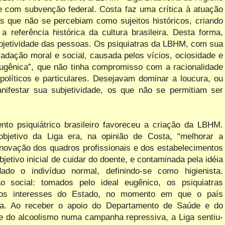
nte com subvenção federal. Costa faz uma crítica à atuação
as que não se percebiam como sujeitos históricos, criando
a
referência
histórica
da
cultura
brasileira. Desta
forma,
ubjetividade das pessoas. Os psiquiatras da LBHM, com
sua
radação moral
e
social, causada
pelos
vícios, ociosidade
e
ugênica”, que
não tinha
compromisso com
a
racionalidade
políticos
e
particulares. Desejavam
dominar
a
loucura, ou
nifestar sua subjetividade, os que não se permitiam ser
o psiquiátrico brasileiro favoreceu a criação da LBHM.
objetivo da Liga era, na opinião de Costa
,
“melhorar a
enovação dos quadros profissionais e dos estabelecimentos
bjetivo inicial de cuidar do doente, e contaminada pela idéia
do o indivíduo normal, definindo-se como higienista.
 social: tomados pelo ideal eugênico, os psiquiatras
 aos interesses do Estado, no momento em que o país
ica. Ao receber o apoio do Departamento de Saúde e do
 do alcoolismo numa campanha repressiva, a Liga sentiu-