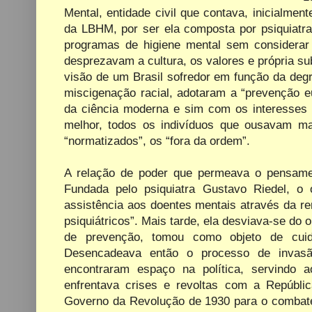
Mental, entidade civil que contava, inicialme
da LBHM, por ser
ela composta por psiquiatr
programas
de
higiene
mental
sem
considerar
desprezavam a cultura, os valores e própria s
visão de
um
Brasil
sofredor
em
função
da
deg
miscigenação racial, adotaram
a
“prevenção
e
da
ciência
moderna
e
sim
com
os
interesses
melhor, todos
os
indivíduos
que
ousavam
ma
“normatizados”, os “fora da ordem”.
A relação de poder que permeava o pensament
Fundada pelo psiquiatra Gustavo Riedel, o 
assistência aos doentes mentais através da r
psiquiátricos”. Mais tarde, ela desviava-se do o
de prevenção, tomou como objeto de cuida
Desencadeava então o processo de invasão
encontraram espaço na política, servindo
enfrentava crises e revoltas com a Repúbl
Governo da Revolução de 1930 para o combate