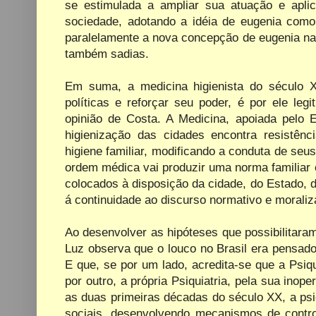
se estimulada a ampliar sua atuação e apli
sociedade, adotando a idéia de eugenia como 
paralelamente a nova concepção de eugenia na
também sadias.
Em
suma, a
medicina
higienista
do século X
políticas
e
reforçar
seu poder, é
por
ele
legi
opinião de Costa. A Medicina,
apoiada pelo E
higienização das
cidades
encontra
resistênc
higiene
familiar, modificando a
conduta
de
seus
ordem
médica
vai
produzir
uma norma
familiar
colocados
à disposição da cidade, do Estado, da
á continuidade ao discurso normativo e moraliz
Ao desenvolver as hipóteses que possibilitaram
Luz observa que o louco no Brasil era pensad
E que, se por um lado, acredita-se que a Psiqu
por outro, a própria Psiquiatria, pela sua ino
as duas primeiras décadas do século XX, a ps
sociais, desenvolvendo mecanismos de control