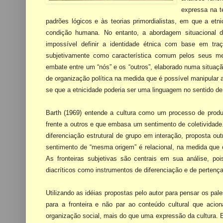
expressa na t
padrões lógicos e às teorias primordialistas, em que a etn
condição humana. No entanto, a abordagem situacional d
impossível definir a identidade étnica com base em tr
subjetivamente como característica comum pelos seus me
embate entre um “nós” e os
“outros”, elaborado numa situa
de organização política na medida que é possível manipular 
se que a etnicidade poderia ser uma linguagem no sentido d
Barth (1969) entende a cultura como um processo de produ
frente a outros e que embasa um sentimento de
coletividad
diferenciação estrutural de grupo em interação, proposta ou
sentimento de “mesma origem” é relacional, na medida que o
As fronteiras subjetivas são centrais em sua análise, poi
diacríticos como instrumentos de diferenciação e de pertença
Utilizando as idéias propostas pelo autor para pensar os pa
para a fronteira e não par ao conteúdo cultural que acio
organização social, mais do que uma expressão da cultura. E