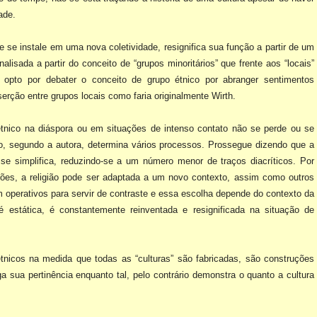
ade.
e se instale em uma nova coletividade, resignifica sua função a partir de um
nalisada a partir do conceito de “grupos minoritários” que frente aos “locais”
, opto por debater o conceito de grupo
étnico por abranger sentimentos
serção entre grupos locais como faria originalmente Wirth.
étnico na diáspora ou em
situações de intenso contato não se perde ou se
io, segundo a autora, determina vários processos. Prossegue dizendo que a
se simplifica, reduzindo-se a um número menor de
traços diacríticos. Por
ões, a religião
pode ser adaptada a um novo contexto, assim como outros
 operativos para servir de contraste e essa escolha depende do contexto da
é estática, é constantemente reinventada e resignificada na situação de
 étnicos na medida que todas as
“culturas” são fabricadas, são construções
a sua pertinência enquanto tal, pelo contrário demonstra o quanto a cultura