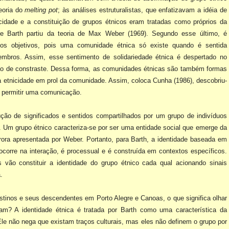
eoria do
melting pot
; às análises estruturalistas, que
enfatizavam a idéia de
icidade e a constituição de grupos étnicos eram tratadas como próprios da
e Barth partiu da teoria de Max Weber (1969). Segundo esse último, é
aços objetivos, pois uma comunidade étnica
só existe quando é sentida
mbros. Assim, esse sentimento de solidariedade étnica é despertado no
ção de constraste. Dessa forma, as comunidades étnicas são também formas
a etnicidade em prol
da comunidade. Assim, coloca Cunha (1986), descobriu-
e permitir uma comunicação.
ção de significados e sentidos
compartilhados por um grupo de indivíduos
e. Um grupo étnico caracteriza-se por ser uma entidade social que emerge da
trora apresentada por Weber. Portanto, para Barth, a identidade baseada em
corre na interação, é processual e é construída em contextos específicos.
s vão constituir a identidade do grupo étnico cada qual acionando sinais
.
lestinos e seus descendentes
em Porto Alegre
e Canoas, o que significa olhar
nam? A identidade étnica é tratada por Barth como uma característica da
le não nega que existam traços culturais, mas eles não definem o grupo por