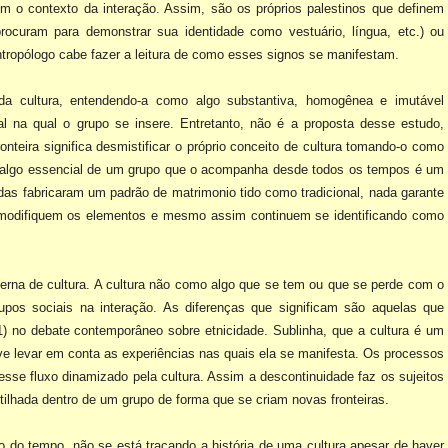
com o contexto da
interação. Assim, são os próprios palestinos que definem
procuram para demonstrar sua identidade como vestuário, língua, etc.) ou
ntropólogo cabe fazer a leitura de como esses signos se manifestam.
da cultura, entendendo-a como
algo substantiva, homogênea e imutável
al na qual o grupo se insere. Entretanto, não é a proposta desse estudo,
ronteira significa desmistificar o próprio conceito de
cultura tomando-o como
omo algo essencial de um grupo que o acompanha desde todos os tempos é um
s fabricaram um padrão de matrimonio tido como tradicional, nada garante
 modifiquem
os elementos e mesmo assim continuem se identificando como
erna de cultura. A cultura não como algo que se tem ou que se perde com o
pos sociais na interação. As diferenças que significam são aquelas que
1) no debate contemporâneo sobre etnicidade. Sublinha,
que a cultura é um
ve levar em conta as experiências nas quais ela se manifesta. Os processos
sse fluxo dinamizado pela cultura. Assim a descontinuidade faz os sujeitos
ilhada dentro de um grupo de forma que se criam novas fronteiras.
go do tempo, não se está
traçando a história de uma cultura apesar de haver