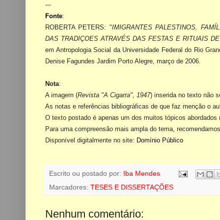
---
Fonte
:
ROBERTA PETERS: "
IMIGRANTES PALESTINOS, FAM
DAS TRADIÇOES ATRAVÉS DAS FESTAS E RITUAIS D
em Antropologia Social
da Universidade
Federal do Rio Gran
Denise Fagundes Jardim Porto Alegre, março de 2006.
Nota
:
A imagem (
Revista "A Cigarra", 1947
) inserida no texto não s
As notas e referências bibliográficas de que faz menção o a
O texto
postado é apenas um dos muitos tópicos abordados no
Para uma compreensão mais ampla do tema, recomendamos a 
Disponível digitalmente no site:
Domínio Público
Escrito ou postado por:
Iba Mendes
Marcadores:
TESES E DISSERTAÇÕES
Nenhum comentário: