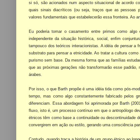
si só, são acionados num aspecto situacional de acordo 
quais sinais diacríticos (ou seja, traços que as pessoas 
valores fundamentais que estabelecerão essa fronteira. Ao a
Eu poderia tomar o casamento entre primos como algo 
independente da situação histórica, social, enfim
conjuntur
tampouco dos
teóricos interacionistas. A idéia de pensar a f
substrato para pensar a etnicidade. Ao tratar a cultura c
purismo sem base. Da mesma forma que as famílias estudada
que as próximas gerações não transformarão esse padrão,
árabes.
Por isso, o que Barth propõe é uma idéia tida como pós-mod
tempo, mas como algo constantemente fabricado pelos gru
diferenciam. Essa
abordagem foi aprimorada por Barth (200
fluxo, isto é, um processo contínuo em que o antropólogo de
étnicos têm como base a continuidade ou descontinuidade de
convergirem em ação ou estilo, gerando uma consciência part
Contudo, quando traça a história de um grupo étnico ao lon