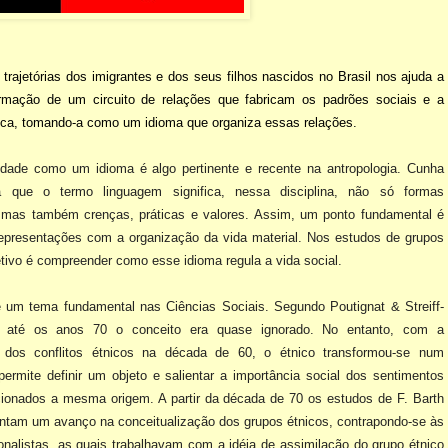
 trajetórias dos imigrantes e dos seus filhos nascidos no Brasil nos ajuda a
rmação de um circuito de relações que fabricam os padrões sociais e a
nica, tomando-a como um idioma que organiza essas relações.
cidade como um idioma é algo pertinente e recente na antropologia. Cunha
a que o termo linguagem significa, nessa disciplina, não só formas
s, mas também crenças, práticas e valores. Assim, um ponto fundamental é
representações com a organização da vida material. Nos estudos de grupos
etivo é
compreender como esse idioma regula a vida social.
é um tema fundamental nas Ciências Sociais. Segundo Poutignat & Streiff-
) até os anos 70 o conceito era quase ignorado. No entanto, com a
ão dos conflitos étnicos na década de 60, o étnico transformou-se num
permite definir um
objeto e salientar a importância social dos sentimentos
acionados a mesma origem. A partir da década de 70 os estudos de F. Barth
entam um avanço na conceitualização
dos grupos étnicos, contrapondo-se às
onalistas, as quais trabalhavam com a idéia de assimilação do grupo étnico