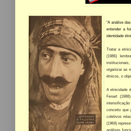
“A análise das
entender a fo
identidade ét
Tratar a etni
(1986) lembr
institucionai
organizar as 
étnicos, o obj
A etnicidade 
Fenart (1988
intensificaç
conceito que 
coletivos rel
(1969) repres
análises funci