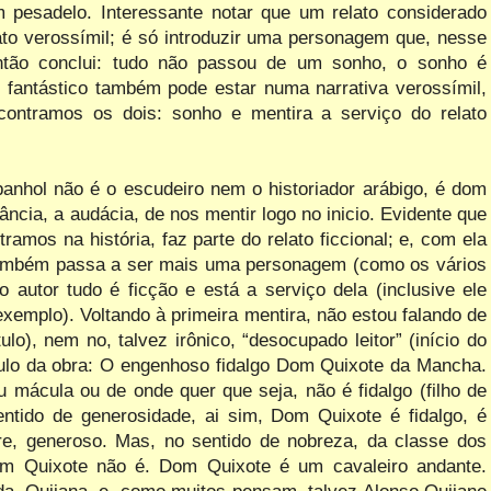
esadelo. Interessante notar que um relato considerado
ato verossímil; é só introduzir uma personagem que, nesse
então conclui: tudo não passou de um sonho, o sonho é
 o fantástico também pode estar numa
narrativa verossímil,
ontramos os dois: sonho e mentira a serviço do relato
panhol não é o escudeiro nem o historiador arábigo, é dom
ncia, a audácia, de nos mentir logo no inicio. Evidente que
amos na história, faz parte do relato ficcional; e, com ela
 também passa a ser mais uma personagem (como os vários
o autor tudo é ficção e está a serviço dela (inclusive ele
 exemplo). Voltando à primeira mentira, não estou falando de
lo), nem no, talvez irônico, “desocupado leitor” (início do
título da obra: O engenhoso fidalgo Dom Quixote da Mancha.
ácula ou de onde quer que seja, não é fidalgo (filho de
ntido de generosidade, ai sim, Dom Quixote é fidalgo, é
re, generoso. Mas, no sentido de nobreza, da classe dos
Dom Quixote não é. Dom Quixote é um cavaleiro andante.
da, Quijana, e, como muitos pensam, talvez Alonso Quijano