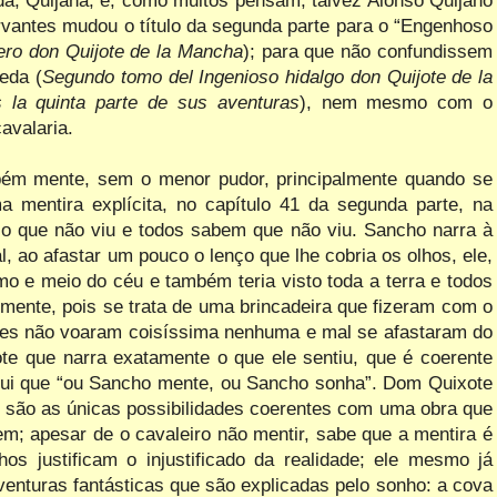
rvantes mudou o título da segunda parte para o “Engenhoso
ero don Quijote de
la Mancha
); para que não confundissem
eda (
Segundo tomo del Ingenioso hidalgo don Quijote de
la
s la quinta parte de sus aventuras
), nem mesmo com o
cavalaria.
bém mente, sem o menor pudor, principalmente quando se
 mentira explícita, no capítulo 41 da segunda parte, na
o o que não viu e todos sabem que não viu. Sancho narra à
, ao afastar um pouco o lenço que lhe cobria os olhos, ele,
mo e meio do céu e também teria visto toda a terra e todos
nte, pois se trata de uma brincadeira que fizeram com o
 eles não voaram coisíssima nenhuma e mal se
afastaram do
e que narra exatamente o que ele sentiu, que é coerente
clui que “ou Sancho mente, ou Sancho sonha”. Dom Quixote
são as únicas possibilidades coerentes com uma obra que
em; apesar de o cavaleiro não mentir, sabe que a mentira é
 justificam o injustificado da realidade; ele mesmo já
venturas fantásticas que são explicadas pelo sonho: a cova