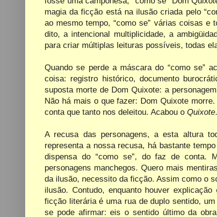
fosse uma camponesa; “como se” Dom Quixote 
magia da ficção está na ilusão criada pelo “
ao mesmo tempo, “como se” várias coisas e 
dito, a intencional multiplicidade, a ambigüid
para criar múltiplas leituras possíveis,
todas el
Quando se perde a máscara do “como se” acab
coisa: registro histórico, documento burocrát
suposta morte de Dom Quixote: a personagem d
Não há mais o que fazer: Dom Quixote morre.
conta que tanto nos deleitou.
Acabou o
Quixote
A recusa das personagens, a esta altura to
representa a nossa recusa, há bastante tempo 
dispensa do “como se”, do faz de conta.
personagens manchegos. Quero mais mentiras,
da ilusão, necessito da ficção. Assim como o 
ilusão. Contudo, enquanto houver explicação
ficção literária é uma rua de duplo sentido, 
se pode afirmar: eis o sentido último da obr