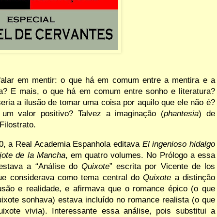
falar em mentir: o que há em comum entre a mentira e a
ura? E mais, o que há em comum entre sonho e literatura?
eria a ilusão de tomar uma coisa por aquilo que ele não é?
um valor positivo? Talvez a imaginação (
phantesia
) de
Filostrato.
0, a
Real Academia Espanhola editava
El ingenioso hidalgo
jote de
la Mancha
, em quatro volumes. No Prólogo a essa
estava a “Análise do
Quixote
” escrita por Vicente de los
ue considerava como tema central do
Quixote
a distinção
lusão e realidade, e afirmava que o romance épico (o que
xote sonhava) estava incluído no romance realista (o que
xote vivia). Interessante essa análise, pois
substitui a