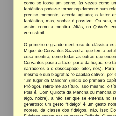
como se fosse um sonho, às vezes como um p
fantástico pode-se tornar rapidamente num rel
preciso momento, acorda agitado; o leitor 
fantástico, mas, sonhar é possível. Ou seja,
assim como a mentira. Aliás, no
Quixote
enc
verossímil.
O primeiro e grande mentiroso do clássico es
Miguel de Cervantes Saavedra, que tem a petulâ
essa mentira, como todas as outras que encontr
Cervantes passa a fazer parte da ficção, ele
narradores e o desocupado leitor, nós). Para 
mesmo e sua biografia: “o
capitão cativo”, por
“um lugar da Mancha” (início do primeiro capítu
Prólogo), refiro-me ao título, isso mesmo, o 
Pois é, Dom Quixote da Mancha ou mancha ou m
algo, nobre), a não ser que se entenda no se
generoso; um gesto “fidalgo” é um gesto nob
nobres, da classe dos fidalgos, não, isso 
Fidalgos podem ser os outros: Quijada, Quesa