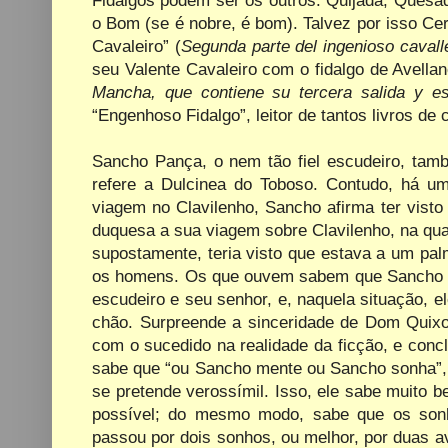
o Bom (se
é nobre, é bom). Talvez por isso Ce
Cavaleiro” (
Segunda parte del ingenioso cavall
seu Valente Cavaleiro com o fidalgo de Avellan
Mancha
, que contiene su tercera salida y e
“Engenhoso Fidalgo”, leitor de tantos livros de 
Sancho Pança, o nem tão fiel escudeiro, tam
refere a Dulcinea do Toboso. Contudo, há uma
viagem no Clavilenho, Sancho afirma ter vist
duquesa a sua viagem sobre Clavilenho, na qual
supostamente, teria visto que estava a um pal
os homens. Os que ouvem sabem que Sancho me
escudeiro e seu senhor, e, naquela situação,
chão. Surpreende a sinceridade de Dom Quixot
com o sucedido na realidade da ficção, e con
sabe que “ou Sancho mente ou Sancho sonha”, 
se pretende verossímil. Isso, ele sabe muito b
possível; do mesmo modo, sabe que os sonhos
passou por dois sonhos, ou melhor, por duas a