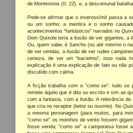
de Montesinos (II, 22), e, a descomunal batalha
Pode-se afirmar que o inverossímil passa a s
ou um sonho: a mentira e o sonho causador
acontecimentos “fantásticos” narrados no
Quix
Dom Quixote teria a ilusão de ver gigantes, a i
Ou, quem sabe, é Sancho (ou até mesmo o narr
de ver vendas, a ilusão de ver
rudes campones
certeza, de ver um “bacielmo”, isso nada m
explicação é uma explicação de fato ou não pa
discutido com calma.
A ficção trabalha com o “como se”: tudo se
remete àquilo que é dito ou escrito e sim ao q
com a fantasia, com a ilusão. A relevância do r
que cria no receptor (leitor ou ouvinte). No
Qui
a mesma personagem (para muitos, para mim
“como se” os moinhos de vento fossem gigante
fosse venda;
“como se” a camponesa fosse a 