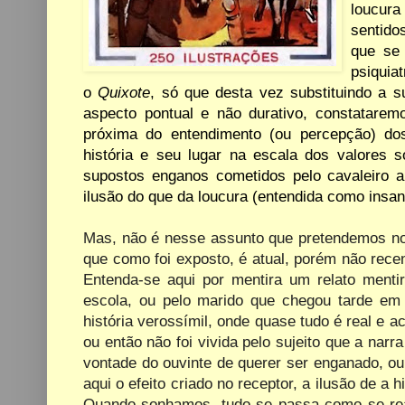
loucura
sentido
que se
psiquia
o
Quixote
, só que desta vez substituindo a s
aspecto pontual e não durativo, constataremo
próxima do entendimento (ou percepção) do
história e seu lugar na escala dos valores 
supostos enganos cometidos pelo cavaleiro 
ilusão do que da loucura (entendida como insan
Mas, não é nesse assunto que pretendemos nos
que como foi exposto, é atual, porém não rece
Entenda-se aqui por mentira um relato mentir
escola, ou pelo marido que chegou tarde e
história verossímil, onde quase tudo é real e
ou então não foi vivida pelo sujeito que a nar
vontade do ouvinte de querer ser enganado, ou
aqui o efeito criado no receptor, a ilusão de a 
Quando sonhamos, tudo se passa como se rea