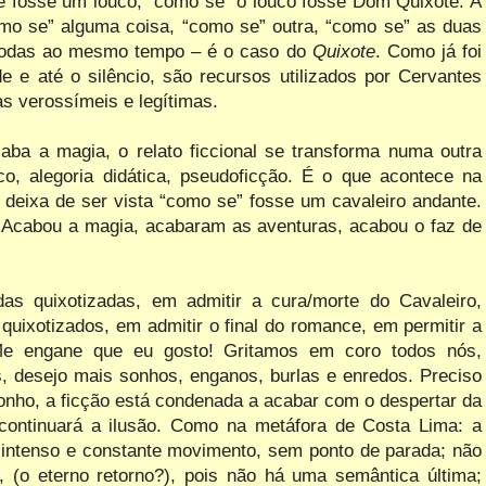
fosse um louco; “como se” o louco fosse Dom Quixote. A
como se” alguma coisa, “como
se” outra, “como se” as duas
todas ao mesmo tempo – é o caso do
Quixote
. Como já foi
ade e até o silêncio, são recursos utilizados por Cervantes
as verossímeis e legítimas.
a a magia, o relato ficcional se transforma numa outra
ico, alegoria didática, pseudoficção. É o que acontece na
eixa de ser vista “como se” fosse um cavaleiro andante.
 Acabou a magia, acabaram as aventuras, acabou o faz de
.
das quixotizadas, em admitir a cura/morte do
Cavaleiro,
quixotizados, em admitir o final do romance, em permitir a
 Me engane que eu gosto!
Gritamos em coro todos nós,
 desejo mais sonhos, enganos, burlas e enredos. Preciso
sonho, a ficção está condenada a acabar com o despertar da
 continuará a ilusão. Como na metáfora de Costa Lima: a
um intenso e constante movimento, sem ponto de parada; não
a, (o eterno retorno?), pois não há uma semântica última;