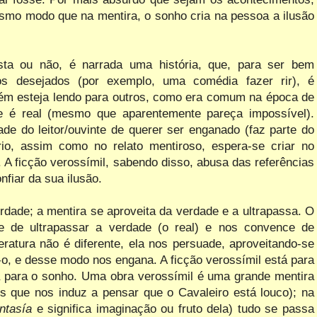
mo modo que na mentira, o sonho cria na pessoa a ilusão
ealista ou não, é narrada uma história, que, para ser bem
tos desejados (por exemplo, uma
comédia fazer rir), é
guém esteja lendo para outros, como era comum na época de
e é real (mesmo que aparentemente pareça impossível).
 do leitor/ouvinte de querer ser enganado (faz parte do
rio, assim como no relato mentiroso, espera-se criar no
a. A ficção verossímil, sabendo disso, abusa das referências
nfiar da sua ilusão.
dade; a mentira se aproveita da verdade e a ultrapassa. O
 de ultrapassar a verdade (o real) e nos convence de
ratura não é diferente, ela nos persuade, aproveitando-se
-o, e desse modo nos engana. A ficção verossímil está para
tá para o sonho. Uma obra verossímil é uma grande mentira
 que nos induz a pensar que o Cavaleiro está louco); na
ntasía
e significa imaginação ou fruto dela) tudo se passa