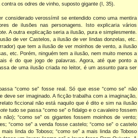
 contra os odres de vinho, suposto gigante (I, 35).
er considerado verossímil se entendido como uma mentira
es de ilusões nas personagens. Isto explicaria vários
ote
. A outra explicação seria a ilusão, pura e simplesmente.
lusão de ver Castelos, a ilusão de ver lindas donzelas, etc.
ador) que tem a ilusão de ver moinhos de vento, a ilusão
as, etc. Porém, ninguém tem a ilusão, nem muito menos a
ais é do que jogo de palavras. Agora, até que ponto a
ssa de uma ilusão criada no leitor, é um assunto para ser
 passa “como se” fosse real. Só que esse “como se” não
ue deve ser imaginado. A ficção trabalha com a imaginação,
elato ficcional não está naquilo que é dito e sim na ilusão
xote
tudo se passa “como se” o fidalgo e o cavaleiro fossem
 não); “como se” os gigantes fossem moinhos de vento;
s; “como se” a venda fosse castelo; “como se” o castelo
mais linda do Toboso; “como se” a mais linda do Toboso