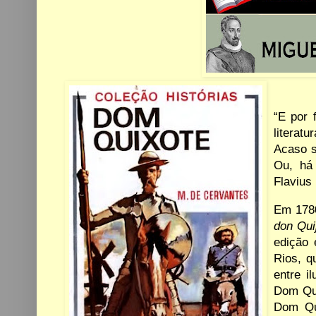
“E por 
literat
Acaso s
Ou, há 
Flavius 
Em
178
don Qui
edição 
Rios, q
entre
i
Dom Qui
Dom Qui