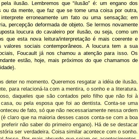
 pela ilusão. Lembremos que “ilusão” é: um engano dos
s ou da mente, que faz que se tome uma coisa por outra,
 interprete erroneamente um fato ou uma sensação; em
tria, percepção deformada de objeto. Se lermos novamente
uposta loucura do cavaleiro por ilusão, ou seja, como um
s que esta nova leitura/interpretação é mais coerente e
s valores sociais contemporâneos.
A loucura tem a sua
sociais, Foucault já nos chamou a atenção para isso. Os
andante estão, hoje, mais próximos do que chamamos de
idade).
 deter no momento. Queremos resgatar a idéia de ilusão,
nte, para relacioná-la com a
mentira, o sonho e a literatura.
oso, daqueles que são contados pelo filho que não foi à
m casa, ou
pela esposa que foi ao dentista. Conta-se uma
 aconteceu de fato, só que não necessariamente nessa ordem
ra (é claro que na maioria desses casos conta-se com a boa
 preferir não saber do primeiro engano). Há de se destacar
história ser verdadeira. Coisa similar acontece com o sonho.
l fosse. Por mais absurdo que sejam os acontecimentos,