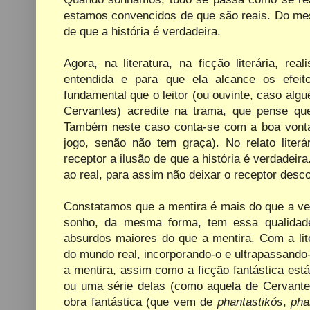
estamos convencidos de que são reais. Do mes
de que a história é verdadeira.
Agora, na literatura, na ficção literária, r
entendida e para que ela alcance os efei
fundamental que o leitor (ou ouvinte, caso al
Cervantes) acredite na trama, que pense qu
Também neste caso conta-se com a boa vontade
jogo, senão não tem graça). No relato literá
receptor a ilusão de que a história é verdadeir
ao real, para assim não deixar o receptor desco
Constatamos que a mentira é mais do que a ver
sonho, da mesma forma, tem essa qualidade
absurdos maiores do que a mentira. Com a lite
do mundo real, incorporando-o e ultrapassando
a mentira, assim como a ficção fantástica es
ou uma série delas (como aquela de Cervantes
obra fantástica (que vem de
phantastikós
,
pha