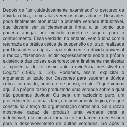
Depois de “ter cuidadosamente examinado” o percurso da
dúvida cética, como aliás
veremos
mais
adiante,
Descartes
pode
finalmente
pronunciar
a
primeira
verdade indubitável,
que
deveria
ser
suficientemente
firme,
a
tal
ponto
que
poderia
abrigar
um método correto e seguro para o
conhecimento. Essa verdade, no entanto, vem à tona com a
retomada
da
prática
cética
de
suspensão
do
juízo,
realizada
por
Descartes
ao
aplicar aparentemente
a
dúvida
universal
e
radical,
“fazendo-a
incidir
expressamente
sobre
a própria
existência
das
coisas
exteriores;
para
finalmente
manifestar
a
impotência
do ceticismo
ante
a
evidência
irresistível
do
Cogito
.”
(1993,
p.
124).
Podemos,
assim, explicitar
o
argumento
utilizado
por
Descartes
para
superar
a
dúvida
cética:
se
duvido, penso; e se penso, existo. O que vemos
aqui é a própria razão produzindo uma verdade sobre a qual
não podemos duvidar. Ou seja, um raciocínio puro, um
procedimento racional claro, um pensamento lógico, é o que
constituiria a força da argumentação cartesiana. Se a razão
mostra-se capaz de produzir uma verdade certa e
indubitável, ela mesma torna-se o fundamento necessário
para o desenvolvimento de outras verdades. Só após a