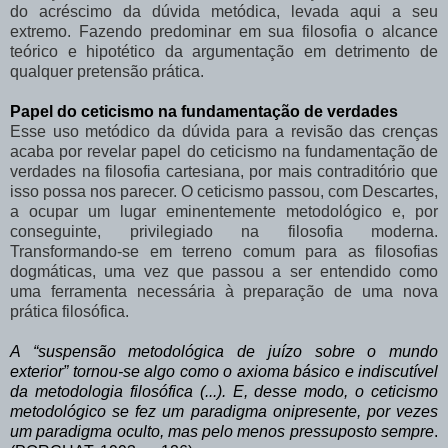
do
acréscimo
da
dúvida
metódica,
levada
aqui
a
seu
extremo.
Fazendo
predominar em sua filosofia o alcance
teórico e hipotético da argumentação em detrimento de
qualquer pretensão prática.
Papel do ceticismo na fundamentação de verdades
Esse
uso
metódico
da
dúvida
para
a
revisão
das
crenças
acaba
por
revelar
papel
do
ceticismo
na
fundamentação
de
verdades
na
filosofia
cartesiana,
por
mais
contraditório que
isso possa nos parecer. O ceticismo passou, com Descartes,
a ocupar um
lugar eminentemente metodológico e, por
conseguinte, privilegiado
na filosofia moderna.
Transformando-se em terreno comum para as filosofias
dogmáticas, uma vez que passou a
ser entendido como
uma ferramenta necessária à preparação de uma nova
prática filosófica.
A “suspensão metodológica de juízo sobre o mundo
exterior” tornou-se algo como o axioma básico e indiscutível
da metodologia filosófica (...). E, desse modo, o ceticismo
metodológico se fez um paradigma onipresente, por vezes
um paradigma oculto, mas pelo menos pressuposto sempre
.