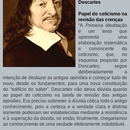
Descartes
Papel do ceticismo na
revisão das crenças
“A
Primeira
Meditação
é um texto que
apresenta uma
elaboração sistemática
e
convincente do
ceticismo, que, no
esquema proposto por
Descartes, segue
deliberadamente
a
intenção de desfazer as antigas opiniões e começar tudo de
novo, desde os fundamentos, para uma nova constituição
do “edifício do saber”. Descartes não deixa dúvida quanto
ao papel
do
ceticismo
na
tarefa
de
revisão
das
antigas
opiniões.
Era
preciso
submeter
à dúvida
cética
todo
o
antigo
conhecimento,
pois
a
certeza
e
a
verdade
clara
e
distinta
somente
poderiam
ser
estabelecidas
mediante
a
resistência
e
à
superação
da
dúvida,
só então, finalmente, chegaríamos
ao conhecimento de uma verdade efetivamente indubitável.