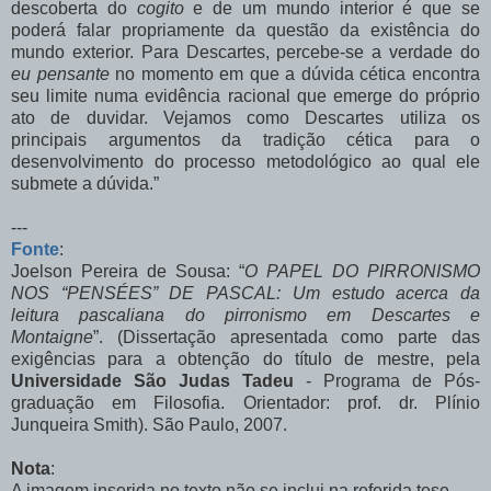
descoberta do
cogito
e de um mundo interior é que se
poderá falar propriamente da questão da existência do
mundo exterior. Para Descartes, percebe-se a verdade do
eu pensante
no momento em que a dúvida cética encontra
seu limite numa evidência racional que emerge do próprio
ato de
duvidar.
Vejamos
como
Descartes
utiliza
os
principais
argumentos
da
tradição
cética para o
desenvolvimento do processo metodológico ao qual ele
submete a dúvida.”
---
Fonte
:
Joelson Pereira de Sousa: “
O PAPEL DO PIRRONISMO
NOS “PENSÉES” DE PASCAL:
Um estudo acerca da
leitura pascaliana do pirronismo em Descartes e
Montaigne
”. (Dissertação apresentada como parte das
exigências para a obtenção do título de mestre, pela
Universidade São Judas Tadeu
- Programa de Pós-
graduação
em Filosofia. Orientador
: prof. dr. Plínio
Junqueira Smith). São Paulo, 2007.
Nota
:
A imagem inserida no texto não se inclui na referida tese.