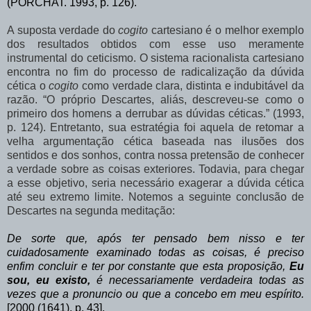
(PORCHAT. 1993, p. 126).
A
suposta
verdade
do
cogito
cartesiano
é
o
melhor
exemplo
dos
resultados obtidos
com
esse
uso
meramente
instrumental
do
ceticismo.
O
sistema
racionalista cartesiano
encontra
no
fim
do
processo
de
radicalização
da
dúvida
cética
o
cogito
como verdade
clara,
distinta
e
indubitável
da
razão.
“O
próprio
Descartes,
aliás,
descreveu-se como o
primeiro dos homens a derrubar as dúvidas céticas.” (1993,
p. 124). Entretanto, sua estratégia
foi
aquela
de
retomar
a
velha
argumentação
cética
baseada
nas
ilusões
dos
sentidos
e
dos
sonhos,
contra
nossa
pretensão
de
conhecer
a
verdade
sobre
as
coisas exteriores. Todavia, para chegar
a esse objetivo, seria necessário exagerar a dúvida cética
até seu extremo limite. Notemos a seguinte conclusão de
Descartes na segunda meditação:
De
sorte
que,
após
ter
pensado
bem
nisso
e
ter
cuidadosamente
examinado
todas
as coisas,
é
preciso
enfim
concluir
e
ter
por
constante
que
esta
proposição,
Eu
sou,
eu existo,
é necessariamente verdadeira todas as
vezes que a pronuncio ou que a concebo em meu espírito.
[2000 (1641), p. 43].