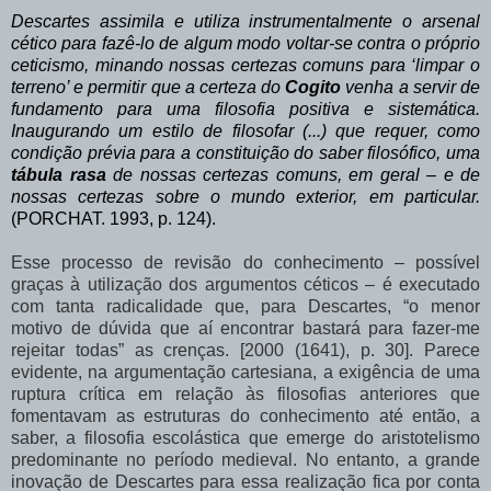
Descartes
assimila
e
utiliza
instrumentalmente o
arsenal
cético
para
fazê-lo
de algum modo
voltar-se
contra
o
próprio
ceticismo,
minando
nossas
certezas
comuns
para ‘limpar o
terreno’ e permitir que a certeza do
Cogito
venha a servir de
fundamento para uma filosofia positiva e sistemática.
Inaugurando um estilo de filosofar (...) que requer, como
condição
prévia
para
a
constituição
do
saber
filosófico,
uma
tábula
rasa
de nossas certezas comuns, em
geral – e de
nossas certezas sobre o mundo exterior, em particular.
(PORCHAT. 1993, p. 124).
Esse
processo
de
revisão
do
conhecimento
–
possível
graças
à
utilização
dos argumentos
céticos
–
é
executado
com
tanta
radicalidade
que,
para
Descartes,
“o
menor
motivo de dúvida que aí encontrar bastará para fazer-me
rejeitar todas” as crenças. [2000 (1641),
p.
30].
Parece
evidente,
na
argumentação
cartesiana,
a
exigência
de
uma
ruptura crítica em relação
às filosofias anteriores que
fomentavam as estruturas do conhecimento até
então,
a
saber,
a
filosofia
escolástica
que
emerge
do
aristotelismo
predominante
no período medieval. No entanto, a grande
inovação de Descartes para essa realização fica por conta