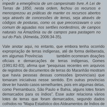
impedir a emergência de um campesinato livre. A Lei de
Terras de 1850, nesta ordem, fechou os recursos e
menosprezou as práticas de manter os recursos abertos
seja através de concessões de terras, seja através de
códigos de posturas, como os que preconizavam o uso
comum de aguadas nos sertões nordestinos, de campos
naturais na Amazônia ou de campos para pastagem no
sul do País.
(Almeida, 2006:34-35).
Vale anotar aqui, no entanto, que embora tenha ocorrido
expropriação de terras indígenas, até de forma deliberada,
em algumas Províncias também ocorreram doações
oficiais e demarcações de terras indígenas, Gomes
(1991:82-83), afirma que “pesquisas recentes em arquivos
de registros de documentos de terras do Maranhão mostram
que havia pessoas dessas comissões (provinciais) que
tomaram iniciativas nesse sentido. Em outras províncias
deve ter havido casos semelhantes, pois em algumas delas,
como Pernambuco, São Paulo e Bahia, alguns lotes foram
demarcados para os índios”. Esse autor relaciona vários
lotes de terras que foram demarcados, segundo dados
colhidos no “Mapa Estatístico dos Aldeamentos de Índios de