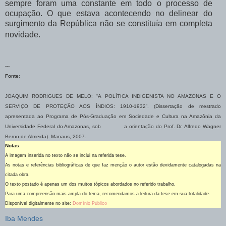
sempre foram uma constante em todo o processo de
ocupação. O que estava acontecendo no delinear do
surgimento da República não se constituía em completa
novidade.
---
Fonte
:
JOAQUIM RODRIGUES DE MELO: “A POLÍTICA INDIGENISTA NO AMAZONAS E O
SERVIÇO DE PROTEÇÃO AOS ÍNDIOS: 1910-1932”. (Dissertação de mestrado
apresentada ao Programa de Pós-Graduação em Sociedade e Cultura na Amazônia da
Universidade Federal do Amazonas, sob a orientação do Prof. Dr. Alfredo Wagner
Berno de Almeida). Manaus, 2007.
Notas
:
A imagem inserida no texto não se inclui na referida tese.
As notas e referências bibliográficas de que faz menção o autor estão devidamente catalogadas na
citada obra.
O texto postado é apenas um dos muitos tópicos abordados no referido trabalho.
Para uma compreensão mais ampla do tema, recomendamos a leitura da tese em sua totalidade.
Disponível digitalmente no site:
Domínio Público
Iba Mendes