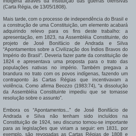
indígena através da instituição das guerras ofensivas
(Carta Régia, de 13/05/1808).
Mais tarde, com o processo de independência do Brasil e
a construção de uma Constituição, um elemento acabará
adquirindo relevo para os fins deste trabalho: a
apresentação, em 1823, na Assembléia Constituinte, do
projeto de José Bonifácio de Andrada e Silva
“Apontamentos sobre a Civilização dos Índios Bravos do
Império do Brasil”. Deveria fazer parte da constituição de
1824 e apresentava uma proposta para o trato das
populações nativas no império. Também pregava a
brandura no trato com os povos indígenas, fazendo um
contraponto às Cartas Régias que incentivavam a
violência. Como afirma Beozzo (1983:74), “a dissolução
da Assembléia Constituinte impediu que se tomasse
resolução sobre o assunto”.
Embora os “Apontamentos...” de José Bonifácio de
Andrada e Silva não tenham sido incluídos na
Constituição de 1924, seu discurso tornou-se importante
para as legislações que viriam a seguir: em 1831, por
exemplo, são revogadas as Cartas Régias de 1808 e