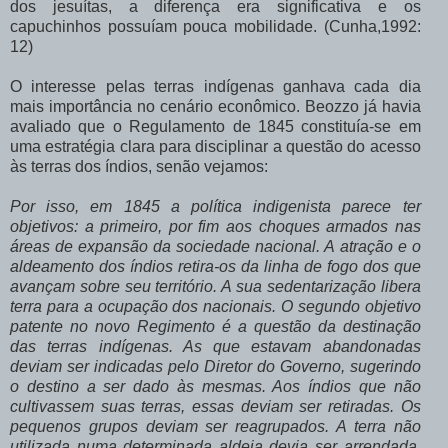
dos jesuítas, a diferença era significativa e os
capuchinhos possuíam pouca mobilidade. (Cunha,1992:
12)
O interesse pelas terras indígenas ganhava cada dia
mais importância no cenário econômico. Beozzo já havia
avaliado que o Regulamento de 1845 constituía-se em
uma estratégia clara para disciplinar a questão do acesso
às terras dos índios, senão vejamos:
Por isso, em 1845 a política indigenista parece ter
objetivos: a primeiro, por fim aos choques armados nas
áreas de expansão da sociedade nacional. A atração e o
aldeamento dos índios retira-os da linha de fogo dos que
avançam sobre seu território. A sua sedentarização libera
terra para a ocupação dos nacionais. O segundo objetivo
patente no novo Regimento é a questão da destinação
das terras indígenas. As que estavam abandonadas
deviam ser indicadas pelo Diretor do Governo, sugerindo
o destino a ser dado às mesmas. Aos índios que não
cultivassem suas terras, essas deviam ser retiradas. Os
pequenos grupos deviam ser reagrupados. A terra não
utilizada numa determinada aldeia devia ser arrendada.