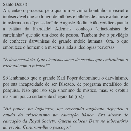
Santo Deus!!!
Ah, então o processo pelo qual um serzinho bonitinho, invisível e
inobservável que ao longo de bilhões e bilhões de anos evoluiu e se
transformou no “pensador” de Auguste Rodin, é tão verídico quanto
a estátua da liberdade! Ademais, conheço "criacionistas de
carteirinha" que são um doce de pessoa. Também tive o privilégio
de conhecer darwinistas de grande índole humana. Ora, o que
embrutece o homem é a miséria aliada a ideologias perversas.
"É desnecessário. Que cientistas saem de escolas que embrulham o
racional com o místico?"
Só lembrando que o grande Karl Poper denominou o darwinismo,
por sua incapacidade de ser falseado, de programa metafísico de
pesquisa. Não que isto seja sinônimo de místico, mas, se evoluir
mais um pouco certamente chegará lá! ((rs))
"Há pouco, na Inglaterra, um reverendo anglicano defendeu o
estudo do criacionismo na educação básica. Era diretor de
educação da Royal Society. Queria colocar Deus no laboratório
da escola. Cortaram-lhe o pescoço."