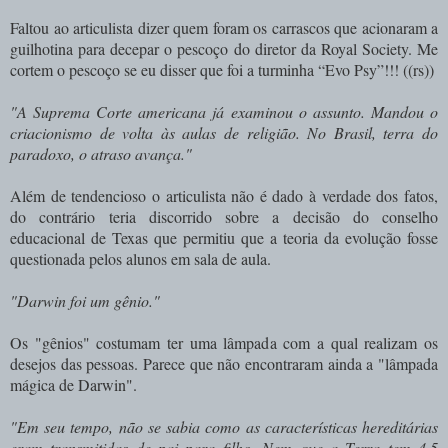
Faltou ao articulista dizer quem foram os carrascos que acionaram a
guilhotina para decepar o pescoço do diretor da Royal Society. Me
cortem o pescoço se eu disser que foi a turminha “Evo Psy”!!! ((rs))
"A Suprema Corte americana já examinou o assunto. Mandou o
criacionismo de volta às aulas de religião. No Brasil, terra do
paradoxo, o atraso avança."
Além de tendencioso o articulista não é dado à verdade dos fatos,
do contrário teria discorrido sobre a decisão do conselho
educacional de Texas que permitiu que a teoria da evolução fosse
questionada pelos alunos em sala de aula.
"Darwin foi um gênio."
Os "gênios" costumam ter uma lâmpada com a qual realizam os
desejos das pessoas. Parece que não encontraram ainda a "lâmpada
mágica de Darwin".
"Em seu tempo, não se sabia como as características hereditárias
eram transmitidas de pai para filho. Nem que a Terra tem 4,5