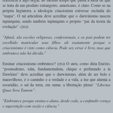
se trata de um produto estrangeiro, americano, é claro. Como se na
própria Inglaterra a ideologia criacionista estivesse excluída do
"mapa". O tal articulista deve acreditar que o darwinismo nasceu
tupiniquim, sendo também tupiniquim o próprio “pai da teoria da
evolução”. ((rs))
"Afinal, são escolas religiosas, confessionais, e os pais podem ter
escolhido matricular seus filhos ali exatamente porque o
criacionismo é visto como ciência. Pode ser, errar é livre, mas que
embrutece não há dúvida."
Ensinar criacionismo embrutece? ((rs)) O ateu, como diria Enézio,
“posmoderno, xiita, fundamentalista, chique e perfumado a la
Dawkins” deve acreditar que o darwinismo, além de ser belo e
maravilhoso, é o caminho e a verdade e a vida, a luz que alumia a
escuridão, o sal da terra, em suma: a libertação plena!
“Libertas
Quae Sera Tamem”.
"Embrutece porque ensina o aluno, desde cedo, a confundir crença
e superstição com razão e ciência."