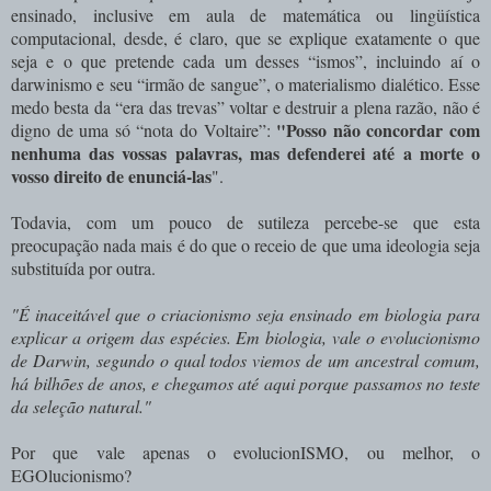
ensinado, inclusive em aula de matemática ou lingüística
computacional, desde, é claro, que se explique exatamente o que
seja e o que pretende cada um desses “ismos”, incluindo aí o
darwinismo e seu “irmão de sangue”, o materialismo dialético. Esse
medo besta da “era das trevas” voltar e destruir a plena razão, não é
"Posso não concordar com
digno de uma só “nota do Voltaire”:
nenhuma das vossas palavras, mas defenderei até a morte o
vosso direito de enunciá-las
".
Todavia, com um pouco de sutileza percebe-se que esta
preocupação nada mais é do que o receio de que uma ideologia seja
substituída por outra.
"É inaceitável que o criacionismo seja ensinado em biologia para
explicar a origem das espécies. Em biologia, vale o evolucionismo
de Darwin, segundo o qual todos viemos de um ancestral comum,
há bilhões de anos, e chegamos até aqui porque passamos no teste
da seleção natural."
Por que vale apenas o evolucionISMO, ou melhor, o
EGOlucionismo?