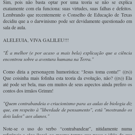
Sim, pois não basta optar por uma teoria se não se explica
exatamente com ela funciona: suas virtudes, suas falhas e defeitos.
Lembrando que recentemente o Conselho de Educação de Texas
decidiu que a o darwinismo pode ser devidamente questionado em
sala de aula.
ALELEUIA, VIVA GALILEU!!!
"É a melhor (e por acaso a mais bela) explicação que a ciência
encontrou sobre a aventura humana na Terra."
Como diria a personagem humorística: “Jesus toma conta!” ((rs))
Que coisinha mais fofinha esta teoria da evolução, não? ((rs)) Ela
até pode ser bela, mas em muitos de seus aspectos ainda prefiro os
contos dos irmãos Grimm!
"Quem contrabandeia o criacionismo para as aulas de biologia diz
que, em respeito à "liberdade de pensamento", está "mostrando os
dois lados" aos alunos."
Note-se o uso do verbo “contrabandear”, nitidamente numa
referência a algo ilegal, ao mesmo tempo que passa a idéia de que