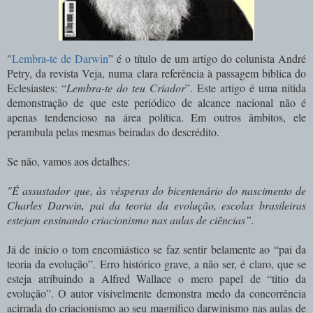
"
Lembra-te de Darwin
”
é o título de um artigo do colunista André
Petry, da revista Veja, numa clara referência à passagem bíblica do
Eclesiastes: “
Lembra-te do teu Criador
”. Este artigo é uma nítida
demonstração de que este periódico de alcance nacional não é
apenas tendencioso na área política. Em outros âmbitos, ele
perambula pelas mesmas beiradas do descrédito.
Se não, vamos aos detalhes:
"É assustador que, às vésperas do bicentenário do nascimento de
Charles Darwin, pai da teoria da evolução, escolas brasileiras
estejam ensinando criacionismo nas aulas de ciências”.
Já de início o tom encomiástico se faz sentir belamente ao “pai da
teoria da evolução”. Erro histórico grave, a não ser, é claro, que se
esteja atribuindo a Alfred Wallace o mero papel de “titio da
evolução”. O autor visivelmente demonstra medo da concorrência
acirrada do criacionismo ao seu magnífico darwinismo nas aulas de