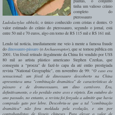
plantas, o conjunto
tinha um valioso crânio
completo do
pterossauro
Ludodactylus sibbicki
, o único conhecido com cristas e dentes. O
valor estimado do crânio do pterossauro, segundo o jornal, está
entre 50 mil e 70 euros, algo em torno de R$ 115 mil e R$ 161 mil.
Lendo tal notícia, imediatamente me veio à mente a famosa fraude
do
dinossauro-pássaro
(o
Archaeoraptor
)
, que se tornou pública em
2001. Um fóssil retirado ilegalmente da China foi vendido por
US$
80 mil
ao artista plástico americano
Stephen Czerkas, que
conseguiu a “proeza” de fazê-lo capa da até então prestigiada
revista "National Geographic", em novembro de 99: “
O caso era
sensacional: um fóssil de dinossauro descoberto na China
apresentava uma "combinação dramática" de características de
pássaro e de dromeossauro, um dino carnívoro. Era,
definitivamente, o elo perdido entre aves e répteis. Em outubro do
ano passado, no entanto, a revista foi forçada a admitir que havia
comprado gato por lebre. Descobriu-se que a tal "combinação
dramática" não fora moldada pela evolução, e sim por
contrabandistas de fósseis chineses. Para elevar o valor de