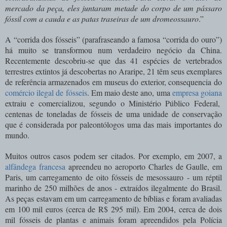
mercado da peça, eles juntaram metade do corpo de um pássaro
fóssil com a cauda e as patas traseiras de um dromeossauro
.”
A “corrida dos fósseis” (parafraseando a famosa “corrida do ouro”)
há muito se transformou num verdadeiro negócio da China.
Recentemente descobriu-se que d
as 41 espécies de vertebrados
terrestres extintos já descobertas no Araripe, 21 têm seus exemplares
de referência armazenados em museus do exterior, consequencia do
comércio ilegal de fósseis
. Em maio deste ano, uma
empresa goiana
extraiu e comercializou, segundo
o Ministério Público Federal,
centenas de toneladas de fósseis de uma unidade de conservação
que é considerada por paleontólogos uma das mais importantes do
mundo.
Muitos outros casos podem ser citados. Por exemplo, em 2007,
a
alfândega francesa
apreendeu no aeroporto Charles de Gaulle, em
Paris, um carregamento de oito fósseis de mesossauro - um réptil
marinho de 250 milhões de anos - extraídos ilegalmente do Brasil.
As peças estavam em um carregamento de bíblias e foram avaliadas
em 100 mil euros (cerca de R$ 295 mil). Em 2004, cerca de dois
mil fósseis de plantas e animais foram apreendidos pela Polícia