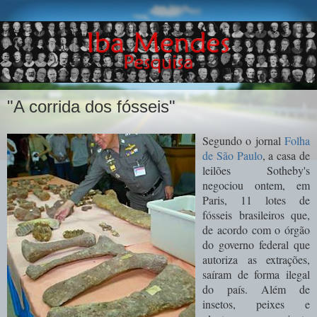
"A corrida dos fósseis"
Segundo o jornal
Folha
de São Paulo
, a c
asa de
leilões Sotheby's
negociou ontem, em
Paris, 11 lotes de
fósseis brasileiros que,
de acordo com o órgão
do governo federal que
autoriza as extrações,
saíram de forma ilegal
do país. Além de
insetos, peixes e