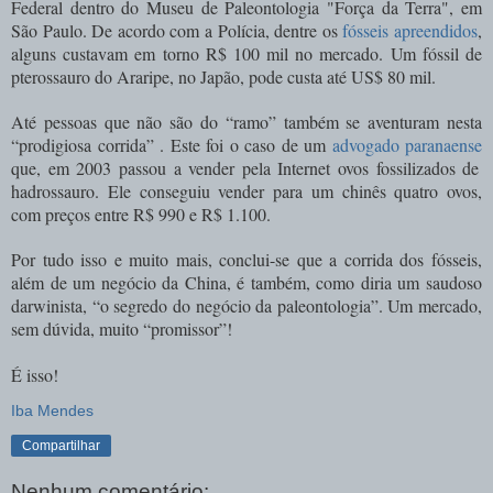
Federal dentro do Museu de Paleontologia "Força da Terra", em
São Paulo. De acordo com a Polícia, dentre os
fósseis apreendidos
,
alguns custavam em torno R$ 100 mil no mercado. Um fóssil de
pterossauro do Araripe, no Japão, pode custa até US$ 80 mil.
Até pessoas que não são do “ramo” também se aventuram nesta
“prodigiosa corrida” . Este foi o caso de um
advogado paranaense
que, em 2003 passou a vender pela Internet ovos fossilizados de
hadrossauro. Ele conseguiu vender para um chinês quatro ovos,
com preços entre R$ 990 e R$ 1.100.
Por tudo isso e muito mais, conclui-se que a corrida dos fósseis,
além de um negócio da China, é também, como diria um saudoso
darwinista, “o segredo do negócio da paleontologia”. Um mercado,
sem dúvida, muito “promissor”!
É isso!
Iba Mendes
Compartilhar
Nenhum comentário: