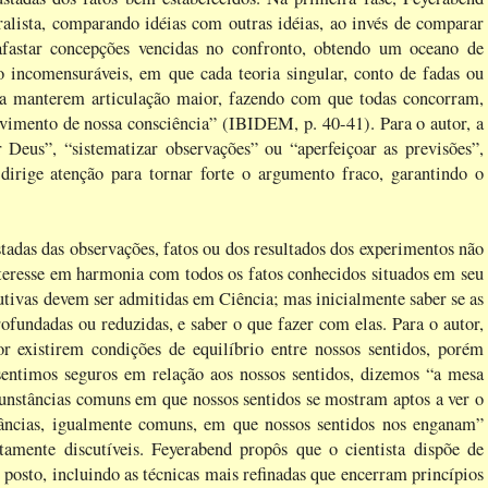
ralista, comparando idéias com outras idéias, ao invés de comparar
 afastar concepções vencidas no confronto, obtendo um oceano de
 incomensuráveis, em que cada teoria singular, conto de fadas ou
s a manterem articulação maior, fazendo com que todas concorram,
lvimento de nossa consciência” (IBIDEM, p. 40-41). Para o autor, a
r Deus”, “sistematizar observações” ou “aperfeiçoar as previsões”,
 dirige atenção para tornar forte o argumento fraco, garantindo o
tadas das observações, fatos ou dos resultados dos experimentos não
interesse em harmonia com todos os fatos conhecidos situados em seu
dutivas devem ser admitidas em Ciência; mas inicialmente saber se as
rofundadas ou reduzidas, e saber o que fazer com elas. Para o autor,
existirem condições de equilíbrio entre nossos sentidos, porém
sentimos seguros em relação aos nossos sentidos, dizemos “a mesa
unstâncias comuns em que nossos sentidos se mostram aptos a ver o
âncias, igualmente comuns, em que nossos sentidos nos enganam”
tamente discutíveis. Feyerabend propôs que o cientista dispõe de
posto, incluindo as técnicas mais refinadas que encerram princípios