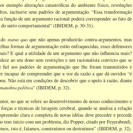
r exemplo alterações catastróficas do ambiente físico, revoluções
ltos, inclusive seus padrões de argumentação. “Essa transformação
nica função de um argumento racional poderá corresponder ao fato de
usa do surto comportamental” (IBIDEM, p. 30-31).
status quo
s do
que não apenas produzirão contra-argumentos, mas
lhas formas de argumentação estão enfraquecidas, esses defensores
ionais? E qual a utilidade de um argumento que não influencia mais?
ece ao seu dono sem restrições e um racionalista convicto que se
 fiel aos padrões de argumentação que lhe foram transmitidos e
ser incapaz de compreender que a voz da razão a que dá ouvidos “é
beu. Não está em condições de descobrir que o apelo à razão, diante
manobra política
” (IBIDEM, p. 32).
utor, no que se refere ao desenvolvimento de nosso conhecimento e
 forças e técnicas de lavagem cerebral, quando se analisa a relação
mpreensão clara e completa de novas idéias deve preceder e precede
ção tem início com um problema, diz Popper, citado por Feyerabend).
mos, isto é, falamos, construímos ou destruímos” (IBIDEM, p. 32).