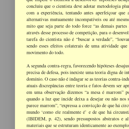
concluiu que o cientista deve adotar metodologia plu
com a experiência, tentando antes aperfeiçoar que
alternativas mutuamente incompatíveis ou até mesmo
mito que seja parte do todo force “as demais parte
através desse processo de competição, para o desenvo
tarefa do cientista não é “buscar a verdade”, “louva
sendo esses efeitos colaterais de uma atividade que
movimento do todo.
A segunda contra-regra, favorecendo hipóteses desajus
precisa de defesa, pois inexiste uma teoria digna de 
domínio. O caso não é indagar se as teorias contra-in
atuais discrepâncias entre teoria e fatos devem ser ap
em uma observação dizemos “a mesa é marrom” por 
quando a luz que incide deixa a desejar ou não nos 
parece marrom”, “expressa a convicção de que há circ
mundo ‘como ele realmente é’ e de que há circunst
(IBIDEM, p. 42), sendo pressupostos abstratos e al
materiais que se estruturam identicamente ao exemplo 