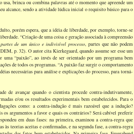
do usa, brinca ou combina palavras até o momento que apreende um
u alcance, sendo a atividade lúdica inicial o requisito básico para o
to, porém espera, que a idéia de liberdade, por exemplo, torne-se
liberdade. “Criação de uma coisa e geração associada à compreensão
 partes de um único e indivisível processo
, partes que não podem
BIDEM, p. 32). O autor cita Kierkegaard, quando assume ser esse um
por uma “paixão”, ao invés de ser orientado por um programa bem
lizações de todos os programas. “A paixão faz surgir o comportamento
 idéias necessárias para análise e explicações do processo, para torná-
ade de avançar quando o cientista procede contra-indutivamente,
rmadas e/ou os resultados experimentais bem estabelecidos. Para o
dagações como: a contra-indução é mais razoável que a indução?
 os argumentos a favor e quais os contrários? Será cabível preferir
espondeu em duas fases: na primeira, examinou a contra-regra que
as às teorias aceitas e confirmadas, e na segunda fase, a contra-regra
ustadas dos fatos bem estabelecidos. Na primeira fase, Feyerabend