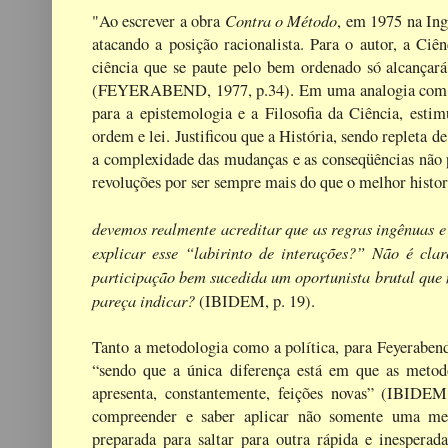
Contra o Método
"Ao escrever a obra
, em 1975 na Ing
atacando a posição racionalista. Para o autor, a 
ciência que se paute pelo bem ordenado só alcançará
(FEYERABEND, 1977, p.34). Em uma analogia com a f
para a epistemologia e a Filosofia da Ciência, estim
ordem e lei. Justificou que a História, sendo repleta de
a complexidade das mudanças e as conseqüências não p
revoluções por ser sempre mais do que o melhor histo
devemos realmente acreditar que as regras ingênuas e
explicar esse “labirinto de interações?” Não é cla
participação bem sucedida um oportunista brutal que n
pareça indicar?
(IBIDEM, p. 19).
Tanto a metodologia como a política, para Feyerabend
“sendo que a única diferença está em que as metod
apresenta, constantemente, feições novas” (IBIDEM,
compreender e saber aplicar não somente uma meto
preparada para saltar para outra rápida e inesperad