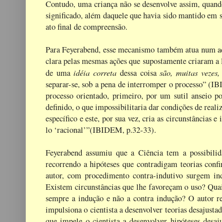
Contudo, uma criança não se desenvolve assim, quan
significado, além daquele que havia sido mantido em se
ato final de compreensão.
Para Feyerabend, esse mecanismo também atua num adul
clara pelas mesmas ações que supostamente criaram a 
idéia correta
são, muitas vezes,
de uma
dessa coisa
separar-se, sob a pena de interromper o processo” (I
processo orientado, primeiro, por um sutil anseio 
definido, o que impossibilitaria dar condições de rea
específico e este, por sua vez, cria as circunstâncias e
lo ‘racional’”(IBIDEM, p.32-33).
Feyerabend assumiu que a Ciência tem a possibilid
recorrendo a hipóteses que contradigam teorias confi
autor, com procedimento contra-indutivo surgem in
Existem circunstâncias que lhe favoreçam o uso? Quais
sempre a indução e não a contra indução? O autor r
impulsiona o cientista a desenvolver teorias desajustad
que impele o cientista a desenvolver hipóteses desaj