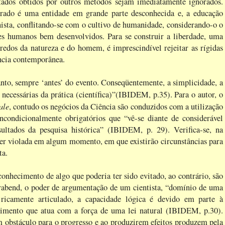
ltados obtidos por outros métodos sejam imediatamente ignorados.
rado é uma entidade em grande parte desconhecida e, a educação
nista, conflitando-se com o cultivo de humanidade, considerando-o o
es humanos bem desenvolvidos. Para se construir a liberdade, uma
gredos da natureza e do homem, é imprescindível rejeitar as rígidas
ência contemporânea.
anto, sempre ‘antes’ do evento. Conseqüentemente, a simplicidade, a
necessárias da prática (científica)”(IBIDEM, p.35). Para o autor, o
ale
, contudo os negócios da Ciência são conduzidos com a utilização
condicionalmente obrigatórios que “vê-se diante de considerável
ultados da pesquisa histórica” (IBIDEM, p. 29). Verifica-se, na
ser violada em algum momento, em que existirão circunstâncias para
ta.
conhecimento de algo que poderia ter sido evitado, ao contrário, são
erabend, o poder de argumentação de um cientista, “domínio de uma
ricamente articulado, a capacidade lógica é devido em parte à
vimento que atua com a força de uma lei natural (IBIDEM, p.30).
 obstáculo para o progresso e ao produzirem efeitos produzem pela