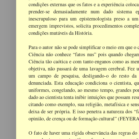
condições externas que os fatos e a experiência coloc
prender-se demasiadamente num dado sistema ep
inescrupuloso para um epistemologista preso a 
emergem imprevistos, solicita procedimentos complex
condições mutáveis da História.
Para o autor não se pode simplificar o meio em que o 
Ciência não conhece “fatos nus” pois quando chegam
Ciência tão caótica e com tanto enganos como as ment
objetiva, não passará de uma lavagem cerebral. Fez um
um campo de pesquisa, desligando-o do resto da H
denunciada. Esta educação condiciona o cientista, q
uniformes, congelando, ao mesmo tempo, grandes porçõ
dado ao cientista tenta inibir intuições que possam res
citando como exemplo, sua religião, metafísica e sen
deixa de ser própria. E isso penetra a natureza dos “
opinião, de crença ou de formação cultural” (FEYER
O fato de haver uma rígida observância das regras do m