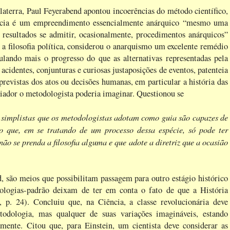
laterra, Paul Feyerabend apontou incoerências do método científico,
Ciência é um empreendimento essencialmente anárquico “mesmo uma
 resultados se admitir, ocasionalmente, procedimentos anárquicos”
ilosofia política, considerou o anarquismo um excelente remédio
ulando mais o progresso do que as alternativas representadas pela
 acidentes, conjunturas e curiosas justaposições de eventos, patenteia
revistas dos atos ou decisões humanas, em particular a história das
riador o metodologista poderia imaginar. Questionou se
 simplistas que os metodologistas adotam como guia são capazes de
ro que, em se tratando de um processo dessa espécie, só pode ter
ão se prenda a filosofia alguma e que adote a diretriz que a ocasião
, são meios que possibilitam passagem para outro estágio histórico
ologias-padrão deixam de ter em conta o fato de que a História
 p. 24). Concluiu que, na Ciência, a classe revolucionária deve
dologia, mas qualquer de suas variações imagináveis, estando
amente. Citou que, para Einstein, um cientista deve considerar as