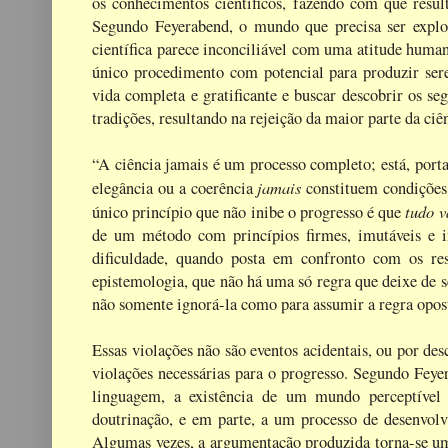
os conhecimentos científicos, fazendo com que resu
Segundo Feyerabend, o mundo que precisa ser explo
científica parece inconciliável com uma atitude huma
único procedimento com potencial para produzir ser
vida completa e gratificante e buscar descobrir os se
tradições, resultando na rejeição da maior parte da ci
“A ciência jamais é um processo completo; está, port
jamais
elegância ou a coerência
constituem condições 
tudo v
único princípio que não inibe o progresso é que
de um método com princípios firmes, imutáveis e in
dificuldade, quando posta em confronto com os res
epistemologia, que não há uma só regra que deixe de 
não somente ignorá-la como para assumir a regra opos
Essas violações não são eventos acidentais, ou por des
violações necessárias para o progresso. Segundo Fey
linguagem, a existência de um mundo perceptível 
doutrinação, e em parte, a um processo de desenvol
Algumas vezes, a argumentação produzida torna-se um