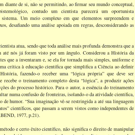
am diante de si, não se permitindo, ao firmar seu mundo conceptual,
istemológico, contudo um cientista parecerá um oportunista
um sistema. Um meio complexo em que elementos surpreendem e
os, desafiando uma análise apoiada em regras, desconsiderando as
cientista atua, sendo que toda análise mais profunda demonstra que a
 até nós já foram visto por um ângulo. Considerou a História da
es que a inventaram e, se ela for tornada mais simples, uniforme e
a crítica à educação científica que simplifica a Ciência ao definir
istória, fazendo-o receber uma “lógica própria” que deve ser
ue recebe o treinamento completo desta “lógica”, a produzir ações
es do processo histórico. Para o autor, a essência do treinamento
ultar numa confusão de fronteiras, isolando-o da atividade científica,
so de humor. “Sua imaginação vê-se restringida a até sua linguagem
fatos” científicos, que passam a serem vistos como independentes de
ABEND, 1977, p.21).
étodo e certo êxito científico, não significa o direito de manipular