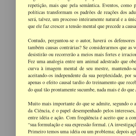
repetição, mais que pela semântica. Eventos, como po
políticas transformam os padrões de reações dos adu
será, talvez, um processo inteiramente natural e a ú
que ele faz crescer a tensão mental que precede a ca
Contudo, perguntou-se o autor, haverá os defensore
também causas contrárias? Se considerarmos que as ve
desistirão ou recorrerão a meios mais fortes e irrac
Fez uma analogia entre um animal adestrado que obed
curva à imagem mental de seu mestre, mantendo-se
aceitando-os independente da sua perplexidade, por 
apenas o efeito causal tardio do treinamento que rece
do qual tão prontamente sucumbe, nada mais é do que
Muito mais importante do que se admite, segundo o a
da Ciência, é o papel desempenhado pelos interesses,
entre idéia e ação. Com freqüência é aceito que a co
“sua formulação e sua expressão formal. (A investiga
Primeiro temos uma idéia ou um problema; depois agi