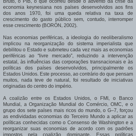
Bruto, o PIB, o que ocorreu desde o advento da crise da
economia keynesiana nos países desenvolvidos aos fins
dos anos 1970, foi uma queda relativa na taxa de
crescimento do gasto público sem, contudo, interromper
esse crescimento (BORÓN, 2002).
Nas economias periféricas, a ideologia do neoliberalismo
implicou na reorganização do sistema imperialista que
debilitou o Estado e submeteu cada vez mais as economias
periféricas ao “livre mercado”, reduzindo a intervenção
estatal, às influências das corporações transnacionais e às
políticas dos países desenvolvidos, principalmente os
Estados Unidos. Este processo, ao contrário do que pensam
muitos, nada teve de natural, foi resultado de iniciativas
originadas do centro do império.
A coalizão entre os Estados Unidos, o FMI, o Banco
Mundial, a Organização Mundial do Comércio, OMC, e o
grupo dos sete países mais ricos do mundo, o G–7, forçou
as endividadas economias do Terceiro Mundo a aplicar as
políticas conhecidas como o Consenso de Washington e a
reorganizar suas economias de acordo com os padrões
impostos pela coalizão dominante. Essas políticas