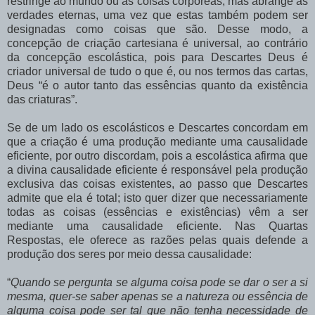
restringe ao mundo ou às coisas corpóreas, mas abrange as
verdades eternas, uma vez que estas também podem ser
designadas como coisas que são. Desse modo, a
concepção de criação cartesiana é universal, ao contrário
da concepção escolástica, pois para Descartes Deus é
criador universal de tudo o que é, ou nos termos das cartas,
Deus “é o autor tanto das essências quanto da existência
das criaturas”.
Se de um lado os escolásticos e Descartes concordam em
que a criação é uma produção mediante uma causalidade
eficiente, por outro discordam, pois a escolástica afirma que
a divina causalidade eficiente é responsável pela produção
exclusiva das coisas existentes, ao passo que Descartes
admite que ela é total; isto quer dizer que necessariamente
todas as coisas (essências e existências) vêm a ser
mediante uma causalidade eficiente. Nas Quartas
Respostas, ele oferece as razões pelas quais defende a
produção dos seres por meio dessa causalidade:
“
Quando se pergunta se alguma coisa pode se dar o ser a si
mesma, quer-se saber apenas se a natureza ou essência de
alguma coisa pode ser tal que não tenha necessidade de