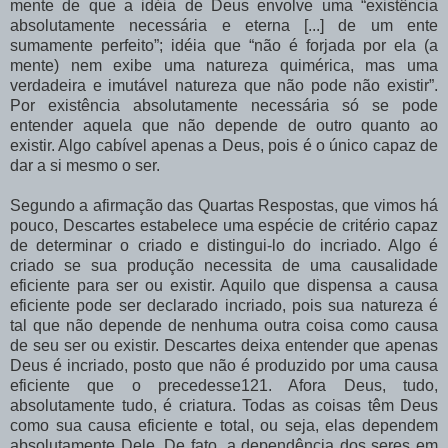
mente de que a idéia de Deus envolve uma “existência
absolutamente necessária e eterna [...] de um ente
sumamente perfeito”; idéia que “não é forjada por ela (a
mente) nem exibe uma natureza quimérica, mas uma
verdadeira e imutável natureza que não pode não existir”.
Por existência absolutamente necessária só se pode
entender aquela que não depende de outro quanto ao
existir. Algo cabível apenas a Deus, pois é o único capaz de
dar a si mesmo o ser.
Segundo a afirmação das Quartas Respostas, que vimos há
pouco, Descartes estabelece uma espécie de critério capaz
de determinar o criado e distingui-lo do incriado. Algo é
criado se sua produção necessita de uma causalidade
eficiente para ser ou existir. Aquilo que dispensa a causa
eficiente pode ser declarado incriado, pois sua natureza é
tal que não depende de nenhuma outra coisa como causa
de seu ser ou existir. Descartes deixa entender que apenas
Deus é incriado, posto que não é produzido por uma causa
eficiente que o precedesse121. Afora Deus, tudo,
absolutamente tudo, é criatura. Todas as coisas têm Deus
como sua causa eficiente e total, ou seja, elas dependem
absolutamente Dele. De fato, a dependência dos seres em