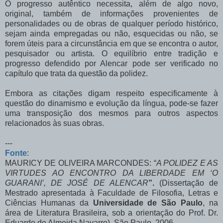
O progresso autêntico necessita, além de algo novo,
original, também de informações provenientes de
personalidades ou de obras de qualquer período histórico,
sejam ainda empregadas ou não, esquecidas ou não, se
forem úteis para a circunstância em que se encontra o autor,
pesquisador ou artista. O equilíbrio entre tradição e
progresso defendido por Alencar pode ser verificado no
capítulo que trata da questão da polidez.
Embora as citações digam respeito especificamente à
questão do dinamismo e evolução da língua, pode-se fazer
uma transposição dos mesmos para outros aspectos
relacionados às suas obras.
---
Fonte
:
MAURICY DE OLIVEIRA MARCONDES: “
A POLIDEZ E AS
VIRTUDES AO ENCONTRO DA LIBERDADE EM ‘O
GUARANI’, DE JOSÉ DE ALENCAR
”.
(Dissertação de
Mestrado apresentada à Faculdade de Filosofia, Letras e
Ciências Humanas da
Universidade de S
ão Paulo
, na
área de Literatura Brasileira, sob a orientação do Prof. Dr.
Eduardo de Almeida Navarro). São Paulo, 2006.