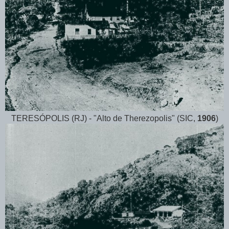
TERESÓPOLIS (RJ) - "Alto de Therezopolis" (SIC,
1906
)