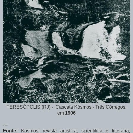
TERESÓPOLIS (RJ) - Cascata Kósmos - Três Córregos,
em
1906
---
Fonte
:
Kosmos: revista artistica, scientifica e litteraria,