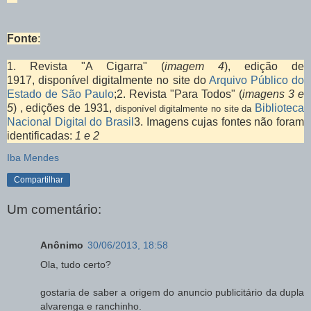
Fonte
:
1. Revista "A Cigarra" (
imagem 4
), edição de
1917,
disponível digitalmente no site do
Arquivo Público do
Estado de São Paulo
;2. Revista "Para Todos" (
imagens 3 e
5
) , edições de 1931,
Biblioteca
disponível digitalmente no site da
Nacional Digital do Brasil
3. Imagens cujas fontes não foram
identificadas:
1 e 2
Iba Mendes
Compartilhar
Um comentário:
Anônimo
30/06/2013, 18:58
Ola, tudo certo?
gostaria de saber a origem do anuncio publicitário da dupla
alvarenga e ranchinho.