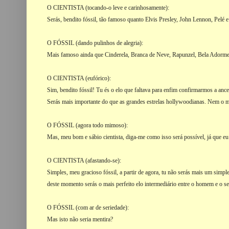
O CIENTISTA (tocando-o leve e carinhosamente):
Serás, bendito fóssil, tão famoso quanto Elvis Presley, John Lennon, Pelé 
O FÓSSIL (dando pulinhos de alegria):
Mais famoso ainda que Cinderela, Branca de Neve, Rapunzel, Bela Adorm
O CIENTISTA (eufórico):
Sim, bendito fóssil! Tu és o elo que faltava para enfim confirmarmos a anc
Serás mais importante do que as grandes estrelas hollywoodianas. Nem o m
O FÓSSIL (agora todo mimoso):
Mas, meu bom e sábio cientista, diga-me como isso será possível, já que e
O CIENTISTA (afastando-se):
Simples, meu gracioso fóssil, a partir de agora, tu não serás mais um simp
deste momento serás o mais perfeito elo intermediário entre o homem e o seu
O FÓSSIL (com ar de seriedade):
Mas isto não seria mentira?