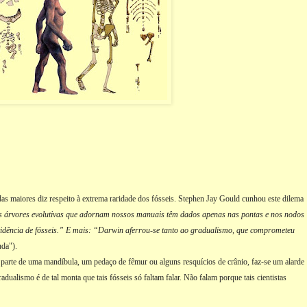
das maiores diz respeito à extrema raridade dos fósseis. Stephen Jay Gould cunhou este dilema
 árvores evolutivas que adornam nossos manuais têm dados apenas nas pontas e nos nodos
vidência de fósseis.” E mais:
“Darwin aferrou-se tanto ao gradualismo, que comprometeu
da").
 parte de uma mandíbula, um pedaço de fêmur ou alguns resquícios de crânio, faz-se um alarde
ualismo é de tal monta que tais fósseis só faltam falar. Não falam porque tais cientistas