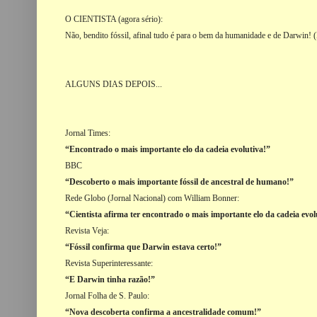
O CIENTISTA (agora sério):
Não, bendito fóssil, afinal tudo é para o bem da humanidade e de Darwin! (P
ALGUNS DIAS DEPOIS...
Jornal Times:
“Encontrado o mais importante elo da cadeia evolutiva!”
BBC
“Descoberto o mais importante fóssil de ancestral de humano!”
Rede Globo (Jornal Nacional) com William Bonner:
“Cientista afirma ter encontrado o mais importante elo da cadeia evol
Revista Veja:
“Fóssil confirma que Darwin estava certo!”
Revista Superinteressante:
“E Darwin tinha razão!”
Jornal Folha de S. Paulo:
“Nova descoberta confirma a ancestralidade comum!”