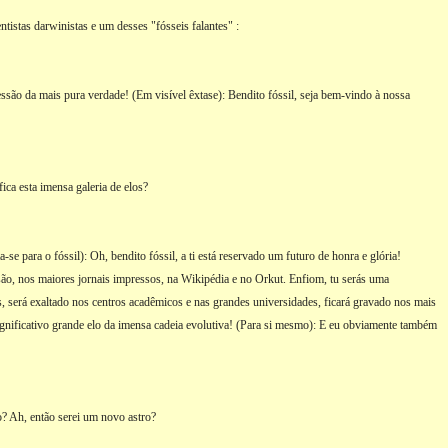
ntistas darwinistas e um desses "fósseis falantes" :
ssão da mais pura verdade! (Em visível êxtase): Bendito fóssil, seja bem-vindo à nossa
ca esta imensa galeria de elos?
a-se para o fóssil): Oh, bendito fóssil, a ti está reservado um futuro de honra e glória!
ão, nos maiores jornais impressos, na Wikipédia e no Orkut. Enfiom, tu serás uma
, será exaltado nos centros acadêmicos e nas grandes universidades, ficará gravado nos mais
ignificativo grande elo da imensa cadeia evolutiva! (Para si mesmo): E eu obviamente também
o? Ah, então serei um novo astro?