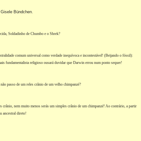
Gisele Bündchen.
e
ecida, Soldadinho de Chumbo e o Shrek?
estralidade comum universal como verdade inequívoca e incontestável! (Beijando o fóssil):
ais fundamentalista religioso ousará duvidar que Darwin errou num ponto sequer!
u não passo de um reles crânio de um velho chimpanzé?
les crânio, nem muito menos serás um simples crânio de um chimpanzé! Ao contrário, a partir
 ancestral direto!