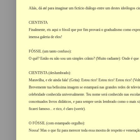
Aliás, dá até para imaginar um fictício diálogo entre um destes ideólogos cie
CIENTISTA
Finalmente, eis aqui o fóssil que por fim provará o gradualismo como expre
imensa galeria de elos!
FÓSSIL (um tanto confuso):
O quê? Então eu não sou um simples crânio? (Muito radiante): Onde é que fi
CIENTISTA (deslumbrado):
Maravilha, e ele ainda fala! (Grita): Estou rico! Estou rico! Estou rico! (Volt
Brevemente tua belíssima imagem se estampará nas grandes redes de televis
celebridade conhecida universalmente. Teu nome será conhecido nas escolas
conceituados livros didáticos, e para sempre serás lembrado como o mais s
ficarei famoso... e rico, é claro (sorrir).
O FÓSSIL (com estampado orgulho):
Nossa! Mas o que fiz para merecer toda essa mostra de respeito e veneraçã