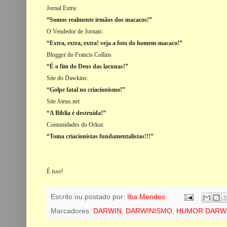
Jornal Extra:
“Somos realmente irmãos dos macacos!”
O Vendedor de Jornais:
“Extra, extra, extra! veja a foto do homem-macaco!”
Blogger do Francis Collins
“É o fim do Deus das lacunas!”
Site do Dawkins:
“Golpe fatal no criacionismo!”
Site Ateus.net
“A Bíblia é destruída!”
Comunidades do Orkut:
“Toma criacionistas fundamentalistas!!!”
É isso!
Escrito ou postado por:
Iba Mendes
Marcadores:
DARWIN
,
DARWINISMO
,
HUMOR DARWI