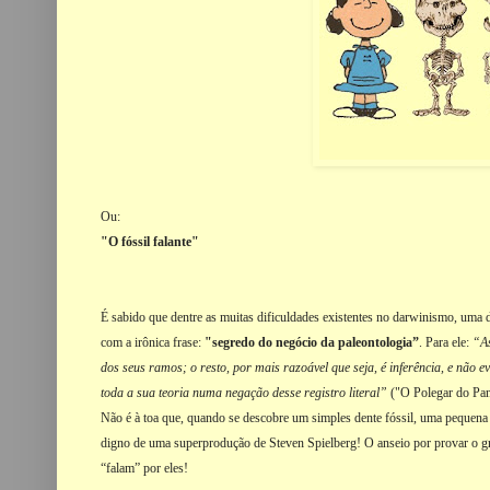
Ou:
"O fóssil falante"
É sabido que dentre as muitas dificuldades existentes no darwinismo, uma 
com a irônica frase:
"segredo do negócio da paleontologia”
. Para ele:
“As
dos seus ramos; o resto, por mais razoável que seja, é inferência, e não e
toda a sua teoria numa negação desse registro literal”
("O Polegar do Pan
Não é à toa que, quando se descobre um simples dente fóssil, uma pequena
digno de uma superprodução de Steven Spielberg! O anseio por provar o grad
“falam” por eles!