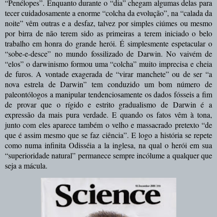
“Penélopes”. Enquanto durante o “dia” chegam algumas delas para
tecer cuidadosamente a enorme “colcha da evolução”, na “calada da
noite” vêm outras e a desfaz, talvez por simples ciúmes ou mesmo
por birra de não terem sido as primeiras a terem iniciado o belo
trabalho em honra do grande herói. É simplesmente espetacular o
“sobe-e-desce” no mundo fossilizado de Darwin. No vaivém de
“elos” o darwinismo formou uma “colcha” muito imprecisa e cheia
de furos. A vontade exagerada de “virar manchete” ou de ser “a
nova estrela de Darwin”
tem conduzido um bom número de
paleontólogos a manipular tendenciosamente os dados fósseis a fim
de provar que o rígido e estrito gradualismo de Darwin é a
expressão da mais pura verdade. E quando os fatos vêm à tona,
junto com eles aparece também o velho e massacrado pretexto “de
que é assim mesmo que se faz ciência”. E logo a história se repete
como numa infinita Odisséia a la inglesa, na qual o herói em sua
“superioridade natural” permanece sempre incólume a qualquer que
seja a mácula.