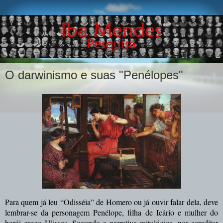
O darwinismo e suas "Penélopes"
Para quem já leu “Odisséia” de Homero ou já ouvir falar dela, deve
lembrar-se da personagem Penélope, filha de Icário e mulher do
herói grego Ulisses. Segundo a narrativa mitológica, por acreditar