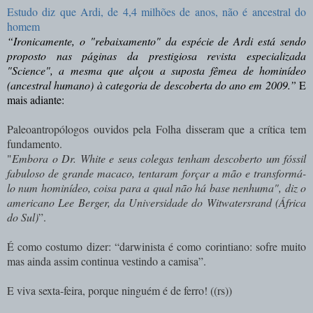
Estudo diz que Ardi, de 4,4 milhões de anos, não é ancestral do
homem
“Ironicamente, o "rebaixamento" da espécie de Ardi está sendo
proposto nas páginas da prestigiosa revista especializada
"Science", a mesma que alçou a suposta fêmea de hominídeo
(ancestral humano) à categoria de descoberta do ano em 2009.”
E
mais adiante:
Paleoantropólogos ouvidos pela Folha disseram que a crítica tem
fundamento.
"
Embora o Dr. White e seus colegas tenham descoberto um fóssil
fabuloso de grande macaco, tentaram forçar a mão e transformá-
lo num hominídeo, coisa para a qual não há base nenhuma", diz o
americano Lee Berger, da Universidade do Witwatersrand (África
do Sul)
”.
É como costumo dizer: “darwinista é como corintiano: sofre muito
mas ainda assim continua vestindo a camisa”.
E viva sexta-feira, porque ninguém é de ferro! ((rs))