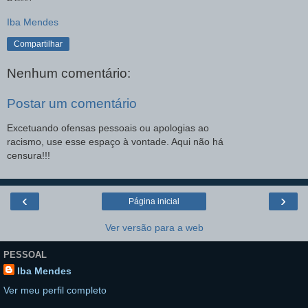
Iba Mendes
Compartilhar
Nenhum comentário:
Postar um comentário
Excetuando ofensas pessoais ou apologias ao
racismo, use esse espaço à vontade. Aqui não há
censura!!!
‹
›
Página inicial
Ver versão para a web
PESSOAL
Iba Mendes
Ver meu perfil completo