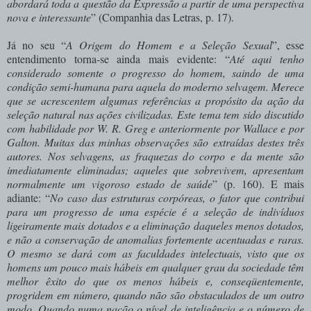
abordará toda a questão da Expressão a partir de uma perspectiva
nova e interessante
” (Companhia das Letras, p.
17).
Já no seu “
A Origem do Homem e a Seleção Sexual
”, esse
entendimento torna-se ainda mais evidente: “
Até
aqui tenho
considerado somente o progresso do homem, saindo de uma
condi
ção semi-humana para aquela do moderno selva­gem. Merece
que se acrescentem algumas referências a propó­sito da ação da
seleção natural nas ações civilizadas. Este tema tem sido discutido
com habilidade por W. R. Greg e anteriormente por Wallace e por
Galton. Muitas das minhas observações são extraídas destes três
autores. Nos selvagens, as fraquezas do corpo e da mente são
imediata­mente eliminadas; aqueles que sobrevivem, apresentam
nor­malmente um vigoroso estado de saúde
” (p. 160). E mais
adiante: “
No caso das estruturas corpóreas, o fator que contribui
para um progresso de uma espécie é a sele­ção de indivíduos
ligeiramente mais dotados e a eliminação daqueles menos dotados,
e não a conservação de anomalias fortemente acentuadas e raras.
O mesmo se dará com as faculdades intelectuais, visto que os
homens um pouco mais hábeis em qualquer grau da sociedade têm
melhor êxito do que os menos hábeis e, conseqüentemente,
progridem em número, quando não são obstaculados de um outro
modo. Quando numa nação o nível de inteligência e o número de