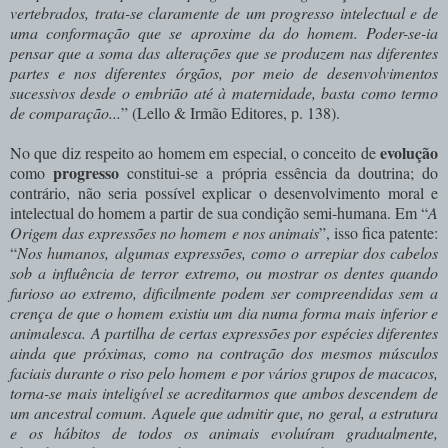
vertebrados, trata-se claramente de um progresso intelectual e de
uma conformação que se aproxime da do homem. Poder-se-ia
pensar que a soma das alterações que se produzem nas diferentes
partes e nos diferentes órgãos, por meio de desenvolvimentos
sucessivos desde o embrião até à maternidade, basta como termo
de comparação...
” (Lello & Irmão Editores, p. 138).
evolução
No que diz respeito ao homem em especial, o conceito de
progresso
como
constitui-se a própria essência da doutrina; do
contrário, não seria possível explicar o desenvolvimento moral e
intelectual do homem a partir de sua condição semi-humana. Em “
A
Origem das expressões no homem e nos animais
”, isso fica patente:
“
Nos humanos, algu­mas expressões, como o arrepiar dos cabelos
sob a influência de terror extremo, ou mostrar os dentes quando
furioso ao extremo, dificilmente podem ser compreendidas sem a
crença de que o homem existiu um dia numa forma mais inferior e
ani­malesca. A partilha de certas expressões por espécies diferentes
ainda que próximas, como na contração dos mesmos músculos
faciais durante o riso pelo homem e por vários grupos de ma­cacos,
torna-se mais inteligível se acreditarmos que ambos descendem de
um ancestral comum. Aquele que admitir que, no geral, a estrutura
e os hábitos de todos os animais evoluíram gradualmente,