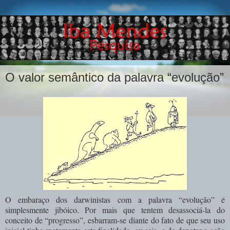
O valor semântico da palavra “evolução”
O embaraço dos darwinistas com a palavra “evolução” é
simplesmente jibóico. Por mais que tentem desassociá-la do
conceito de “progresso”, esbarram-se diante do fato de que seu uso