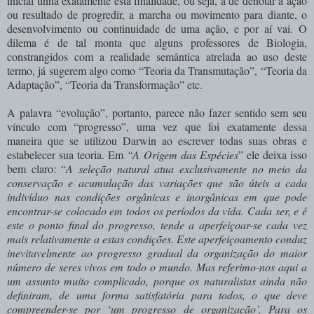
inicial tinha exatamente esta finalidade, ou seja, a de denotar a ação
ou resultado de progredir, a marcha ou movimento para diante, o
desenvolvimento ou continuidade de uma ação, e por aí vai. O
dilema é de tal monta que alguns professores de Biologia,
constrangidos com a realidade semântica atrelada ao uso deste
termo, já sugerem algo como “Teoria da Transmutação”, “Teoria da
Adaptação”, “Teoria da Transformação” etc.
A palavra “evolução”, portanto, parece não fazer sentido sem seu
vínculo com “progresso”, uma vez que foi exatamente dessa
maneira que se utilizou Darwin ao escrever todas suas obras e
estabelecer sua teoria. Em
“A Origem das Espécies
” ele deixa isso
bem claro: “
A seleção natural atua exclusivamente no meio da
conservação e acumulação das variações que são úteis a cada
indivíduo nas condições orgânicas e inorgânicas em que pode
encontrar-se colocado em todos os períodos da vida. Cada ser, e é
este o ponto final do progresso, tende a aperfeiçoar-se cada vez
mais relativamente a estas condições. Este aperfeiçoamento conduz
inevitavelmente ao progresso gradual da organização do maior
número de seres vivos em todo o mundo. Mas referimo-nos aqui a
um assunto muito complicado, porque os naturalistas ainda não
definiram, de uma forma satisfatória para todos, o que deve
compreender-se por ‘um progresso de organização’. Para os