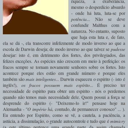
riqueza, a exuberância,
mesmo o desperdício absurdo
- onde há luta, luta-se por
potência
... Não se deve
confundir Malthus com a
natureza. No entanto, suposto
que haja esta luta e, de fato,
ela se dá -, ela transcorre infelizmente de modo inverso ao que a
escola de Darwin deseja; de modo inverso ao que talvez se
pudesse
desejar: isto é, em detrimento dos fortes, dos privilegiados, das
felizes exceções. As espécies não crescem em meio à perfeição: os
fracos sempre se tornam novamente senhores sobre os fortes. Isto
acontece porque eles estão em grande número e porque eles
também são
mais inteligentes
... Darwin esqueceu o espírito (- isto é
inglês!),
os fracos possuem mais espírito
... É preciso ter
necessidade de espírito para obter um espírito - nós o perdemos
quando não temos mais necessidade dele. Quem possui a força se
desprende do espírito (- "Deixemo-lo ir!" pensase hoje na
Alemanha -
"O império há,
contudo, de permanecer conosco" ... ).
Eu entendo por Espírito, como se vê, a cautela, a paciência, a
astúcia, a dissimulação, o grande autocontrole e tudo que é
mimicry
(a este último pertence uma grande parte da assim chamada