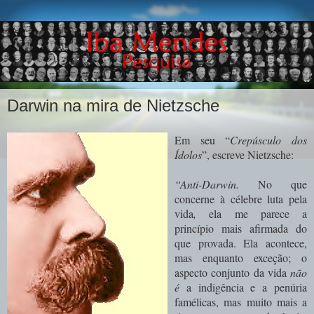
Darwin na mira de Nietzsche
Em seu “
Crepúsculo dos
Ídolos
”, escreve Nietzsche:
“Anti-Darwin.
No que
concerne à célebre luta pela
vida
,
ela me parece a
princípio mais afirmada do
que provada. Ela acontece,
mas enquanto exceção; o
aspecto conjunto da vida
não
é
a indigência e a penúria
famélicas, mas muito mais a