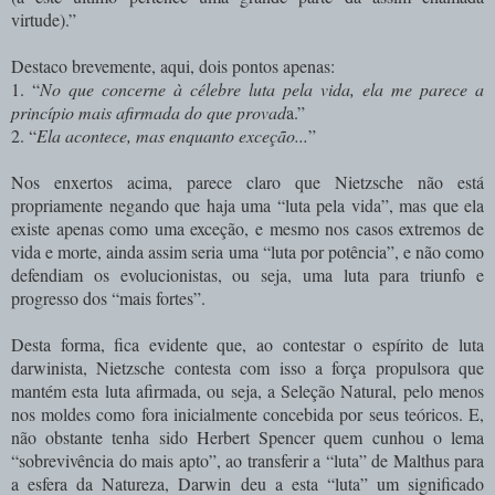
virtude).”
Destaco brevemente, aqui, dois pontos apenas:
1.
“
No que concerne à célebre luta pela vida, ela me parece a
princípio mais afirmada do que provad
a.”
2. “
Ela acontece, mas enquanto exceção...
”
Nos enxertos acima, parece claro que Nietzsche não está
propriamente negando que haja uma “luta pela vida”, mas que ela
existe apenas como uma exceção, e mesmo nos casos extremos de
vida e morte, ainda assim seria uma “luta por potência”, e não como
defendiam os evolucionistas, ou seja, uma luta para triunfo e
progresso dos “mais fortes”.
Desta forma, fica evidente que, ao contestar o espírito de luta
darwinista, Nietzsche contesta com isso a força propulsora que
mantém esta luta afirmada, ou seja, a Seleção Natural, pelo menos
nos moldes como fora inicialmente concebida por seus teóricos. E,
não obstante tenha sido Herbert Spencer quem cunhou o lema
“sobrevivência do mais apto”, ao transferir a “luta” de Malthus para
a esfera da Natureza, Darwin deu a esta “luta” um significado