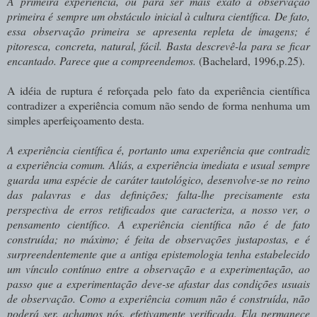
A primeira experiência, ou para ser mais exato a observação
primeira é sempre um obstáculo inicial à cultura científica. De fato,
essa observação primeira se apresenta repleta de imagens; é
pitoresca, concreta, natural, fácil. Basta descrevê-la para se ficar
encantado. Parece que a compreendemos.
(Bachelard, 1996,p.25).
A idéia de ruptura é reforçada pelo fato da experiência científica
contradizer a experiência comum não sendo de forma nenhuma um
simples aperfeiçoamento desta.
A experiência científica é, portanto uma experiência que contradiz
a experiência comum. Aliás, a experiência imediata e usual sempre
guarda uma espécie de caráter tautológico, desenvolve-se no reino
das palavras e das definições; falta-lhe precisamente esta
perspectiva de erros retificados que caracteriza, a nosso ver, o
pensamento científico. A experiência científica não é de fato
construída; no máximo; é feita de observações justapostas, e é
surpreendentemente que a antiga epistemologia tenha estabelecido
um vínculo contínuo entre a observação e a experimentação, ao
passo que a experimentação deve-se afastar das condições usuais
de observação. Como a experiência comum não é construída, não
poderá ser, achamos nós, efetivamente verificada. Ela permanece