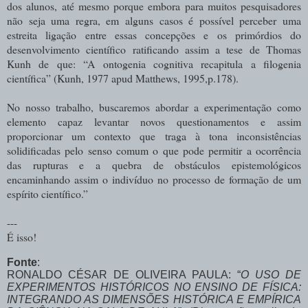
dos alunos, até mesmo porque embora para muitos pesquisadores
não seja uma regra, em alguns casos é possível perceber uma
estreita ligação entre essas concepções e os primórdios do
desenvolvimento científico ratificando assim a tese de Thomas
Kunh de que: “A ontogenia cognitiva recapitula a filogenia
científica” (Kunh, 1977 apud Matthews, 1995,p.178).
No nosso trabalho, buscaremos abordar a experimentação como
elemento capaz levantar novos questionamentos e assim
proporcionar um contexto que traga à tona inconsistências
solidificadas pelo senso comum o que pode permitir a ocorrência
das rupturas e a quebra de obstáculos epistemológicos
encaminhando assim o indivíduo no processo de formação de um
espírito científico.”
---
É isso!
Fonte
:
RONALDO CÉSAR DE OLIVEIRA PAULA: “
O USO DE
EXPERIMENTOS HISTÓRICOS NO ENSINO DE FÍSICA:
INTEGRANDO AS DIMENSÕES HISTÓRICA E EMPÍRICA