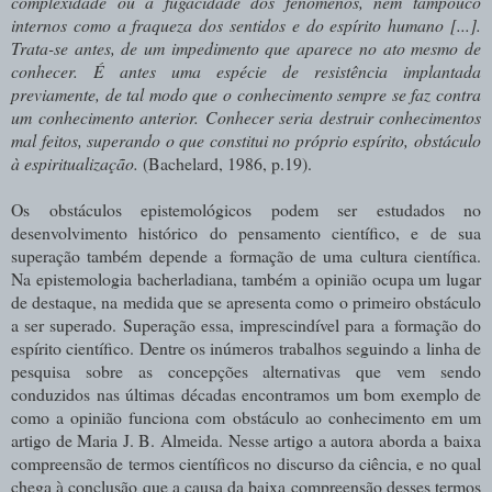
complexidade ou a fugacidade dos fenômenos, nem tampouco
internos como a fraqueza dos sentidos e do espírito humano [...].
Trata-se antes, de um impedimento que aparece no ato mesmo de
conhecer. É antes uma espécie de resistência implantada
previamente, de tal modo que o conhecimento sempre se faz contra
um conhecimento anterior. Conhecer seria destruir conhecimentos
mal feitos, superando o que constitui no próprio espírito, obstáculo
à espiritualização.
(Bachelard, 1986, p.19).
Os obstáculos epistemológicos podem ser estudados no
desenvolvimento histórico do pensamento científico, e de sua
superação também depende a formação de uma cultura científica.
Na epistemologia bacherladiana, também a opinião ocupa um lugar
de destaque, na medida que se apresenta como o primeiro obstáculo
a ser superado. Superação essa, imprescindível para a formação do
espírito científico. Dentre os inúmeros trabalhos seguindo a linha de
pesquisa sobre as concepções alternativas que vem sendo
conduzidos nas últimas décadas encontramos um bom exemplo de
como a opinião funciona com obstáculo ao conhecimento em um
artigo de Maria J. B. Almeida. Nesse artigo a autora aborda a baixa
compreensão de termos científicos no discurso da ciência, e no qual
chega à conclusão que a causa da baixa compreensão desses termos