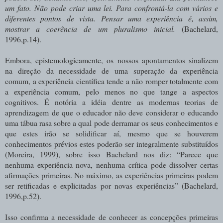
um fato. Não pode criar uma lei. Para confrontá-la com vários e
diferentes pontos de vista. Pensar uma experiência é, assim,
mostrar a coerência de um pluralismo inicial.
(Bachelard,
1996,p.14).
Embora, epistemologicamente, os nossos apontamentos sinalizem
na direção da necessidade de uma superação da experiência
comum, a experiência científica tende a não romper totalmente com
a experiência comum, pelo menos no que tange a aspectos
cognitivos. É notória a idéia dentre as modernas teorias de
aprendizagem de que o educador não deve considerar o educando
uma tábua rasa sobre a qual pode derramar os seus conhecimentos e
que estes irão se solidificar aí, mesmo que se houverem
conhecimentos prévios estes poderão ser integralmente substituídos
(Moreira, 1999), sobre isso Bachelard nos diz: “Parece que
nenhuma experiência nova, nenhuma crítica pode dissolver certas
afirmações primeiras. No máximo, as experiências primeiras podem
ser retificadas e explicitadas por novas experiências” (Bachelard,
1996,p.52).
Isso confirma a necessidade de conhecer as concepções primeiras