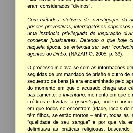
eram considerados “divinos”.
Com métodos infalíveis de
investigação da
a
prisões
preventivas,
interrogatórios
capciosos 
uma instância privilegiada de inspiração div
condenar
judaizantes. Detendo
o
que
hoje 
naquela época,
se
entendia ser seu
“conhecim
agentes do Diabo
. (NAZARIO, 2005, p. 33).
O processo
iniciava-se
com
as informações ge
seguidas de
um
mandado
de
prisão
e
outro de
sequestro de bens já
era encaminhado pelo agent
do
momento
em
que
o
acusado
chega
aos cá
basicamente: o
inventário
, momento em que o r
créditos e dívidas; a
genealogia
, onde
o
prisio
em
que
todos se encontram (idade, locais de
têm filhos, se estão mortos
–
enfim, todas as 
“qualidade
de
seu
sangue” e
por que
via 
delimitava as práticas religiosas,
buscando