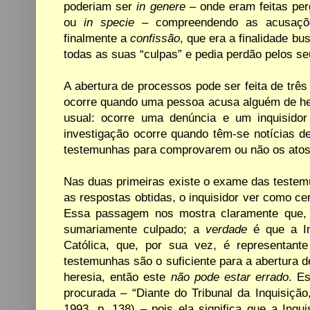
poderiam
ser
in genere
–
onde
eram
feitas pe
ou
in
specie
–
compreendendo
as acusaçõ
finalmente
a
confissão
, que
era a
finalidade
bu
todas
as suas
“culpas” e pedia perdão pelos s
A abertura de processos pode ser feita de trê
ocorre
quando
uma
pessoa
acusa
alguém
de
h
usual: ocorre uma denúncia e
um inquisido
investigação
ocorre
quando
têm-se
notícias d
testemunhas
para
comprovarem ou
não
os
atos
Nas duas primeiras existe o exame das testemu
as respostas obtidas, o
inquisidor ver
como
ce
Essa passagem nos mostra claramente
que,
sumariamente
culpado; a
verdade
é
que
a
I
Católica, que,
por sua
vez, é
representante
testemunhas são
o
suficiente
para a abertura d
heresia, então
este
não pode estar errado
. E
procurada
–
“Diante
do
Tribunal da
Inquisição
1993, p. 138)
–
pois ela significa que a Inqu