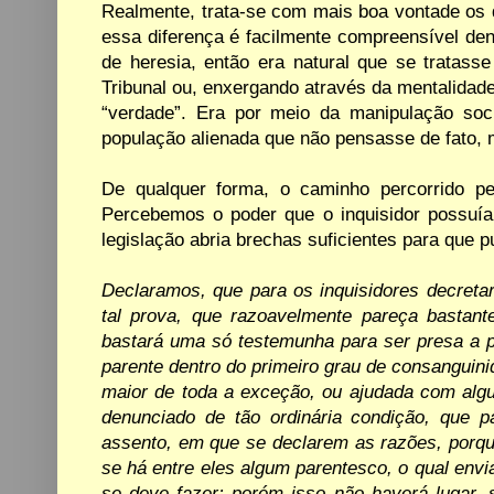
Realmente, trata-se com mais boa vontade os
essa diferença é facilmente compreensível de
de
heresia, então
era natural
que se tratasse
Tribunal ou,
enxergando
através da
mentalidad
“verdade”. Era por meio d
a manipulação soci
população alienada que não pensasse de fato, 
De qualquer forma, o caminho percorrido 
Percebemos o
poder que
o
inquisidor
possuía
legislação abria brechas suficientes
para que p
Declaramos,
que
para
os inquisidores decreta
tal
prova, que
razoavelmente pareça
bastant
bastará uma só testemunha para ser presa a
parente
dentro do
primeiro grau de
consanguini
maior de
toda a exceção, ou
ajudada com alg
denunciado
de
tão
ordinária condição,
que
p
assento, em
que
se
declarem as razões, porq
se há entre eles algum parentesco, o qual env
se deve fazer;
porém isso não haverá lugar, 