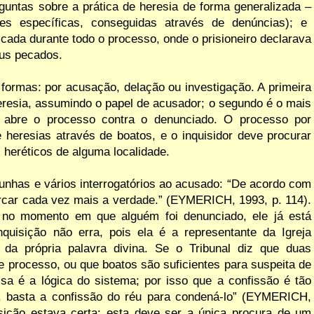
rguntas sobre a
prática
de
heresia
de
forma
generalizada
–
es específicas,
conseguidas através de
denúncias); e
scada
durante
todo
o
processo,
onde
o
prisioneiro
declarava
eus pecados.
s formas: por acusação, delação
ou
investigação. A
primeira
eresia, assumindo o papel de acusador; o segundo é o mais
r abre o processo contra
o denunciado
. O processo por
e
heresias
através de
boatos,
e
o
inquisidor deve procurar
 heréticos de
alguma
localidade.
nhas e vários interrogatórios
ao
acusado: “De
acordo
com
rcar cada vez mais a verdade.”
(EYMERICH, 1993, p. 114).
 no
momento
em
que
alguém
foi denunciado,
ele já
está
nquisição
não
erra, pois ela é
a
representante
da
Igreja
da
própria palavra divina. Se
o
Tribunal diz
que
duas
e processo, ou que boatos são suficientes para suspeita de
ssa é a lógica do sistema; por isso que a confissão é
tão
, basta
a
confissão
do
réu
para
condená-
lo”
(EYMERICH,
isição estava
certa:
esta
deve
ser a
única procura de
um