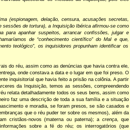
lma (espionagem,
delação, censura,
acusações
secretas,
e
sessões de
tortura),
a Inquisição
Ibérica afirmou-se como
ina para
apanhar
suspeitos,
arrancar
confissões,
julgar
e
chamaríamos de
“conhecimento
científico” do
Mal
e que,
ento teológico”,
os inquisidores propunham identificar os
rais do
réu, assim
como
as
denúncias que
havia contra ele,
entrega, onde constava a data e o lugar em que foi preso. O
e inquisitorial que havia feito a prisão na colônia. A partir
rceres
da
Inquisição, temos as
sessões, compreendendo
éu relata
detalhadamente todos os seus bens, assim como
neiro
faz
uma
descrição
de
toda
a
sua
família
e
a
situação
 nascimento e moradia, se foram presos, se são
casados e
lembranças que o réu puder
ter sobre os mesmos), além
da
eram
cristãos-novos (materna ou paterna); a
crença
, que
informações sobre a
fé
do
réu; os interrogatórios (que