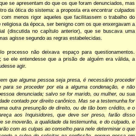
 que se apresentam do que os
que foram denunciados, mas
ntro da
ótica
do
sistema: a
proposta
era encontrar culpados
 com menos rigor aqueles que facilitassem o trabalho do
e
religiosa
da
época, ser benigno
com
os que
enxergavam a
al (discutida no capítulo
anterior), que se buscava uma
mas agisse segundo as regras estabelecidas.
pelo processo não deixava espaço
para questionamentos.
; se
ele
entendesse que a prisão de alguém era válida, a
udesse agir.
rem
que
alguma
pessoa
seja presa,
é necessário proceder
e para se proceder por
ela a alguma
condenação,
e não
pessoa denunciada; salvo se for marido, ou mulher, ou sua
dade
contado por
direito
canônico. Mas se a testemunha
for
uma outra presunção
de
direito, ou
de
tão
bom
crédito,
e o
areça aos
Inquisidores, que
deve ser preso,
farão disso
ue se moverão, a qualidade da testemunha,
e do culpado, e
iarão
com as culpas ao conselho para nele determinar o que
sendo a culpa de solicitar na confissão,
porque
nessa
em