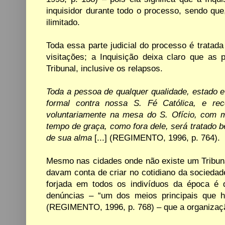
inquisidor durante
todo
o
processo,
sendo que,
ilimitado.
Toda
essa
parte judicial do
processo
é
tratada
visitações; a Inquisição deixa claro que as
Tribunal, inclusive os relapsos.
Toda a pessoa de qualquer qualidade, estado e
formal
contra
nossa
S.
Fé
Católica, e re
voluntariamente na
mesa do
S.
Ofício, com m
tempo de graça,
como fora dele, será tratado 
de sua alma
[...] (REGIMENTO, 1996, p. 764).
Mesmo
nas cidades onde
não
existe
um
Tribun
davam
conta
de
criar no
cotidiano
da
sociedad
forjada
em
todos os
indivíduos da
época
é
denúncias
–
“um
dos
meios
principais que
h
(REGIMENTO, 1996, p. 768) –
que a organizaç