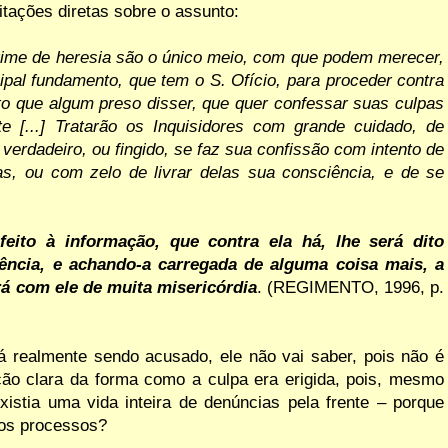
itações diretas sobre o assunto:
rime de heresia são o único meio, com
que
podem
merecer,
ipal
fundamento,
que
tem
o S.
Ofício, para
proceder contra
to que
algum
preso
disser,
que
quer
confessar suas culpas
e [...]
Tratarão os Inquisidores com grande cuidado, de
 verdadeiro,
ou
fingido,
se
faz
sua
confissão
com intento de
as,
ou
com
zelo de
livrar delas sua
consciência, e de
se
feito
à informação,
que
contra ela há,
lhe
será
dito
ência, e achando-a carregada de alguma coisa mais, a
rá com ele de
muita
misericórdia
. (REGIMENTO, 1996, p.
á realmente sendo acusado, ele
não vai saber, pois não é
ção clara da
forma como a culpa era erigida, pois, mesmo
xistia uma vida inteira de denúncias pela frente
–
porque
ros processos?