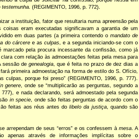
 testemunha.
(REGIMENTO, 1996, p. 772).
izar a
instituição, fator que
resultaria numa apreensão pela
 coisas eram executadas significavam a garantia de um
vidido em duas partes (a primeira contendo o
mandato de
ta do cárcere
e as
culpas
, e a segunda iniciando-se com
o
é
marcado
pela procura incessante
da
confissão, como
já
clara
com
relação às admoestações feitas pela mesa para
A
sessão
de
genealogia
, que
é
feita
no
prazo
de
dez
dias a
 fará
primeira
admoestação
na
forma
de
estilo do S. Ofício,
as culpas, porque foi
preso”
(REGIMENTO, 1996, p. 777).
in
genere
, onde
se
“multiplicarão
as perguntas, segundo
a
777), e nada declarando, será admoestado pela segunda
ssão
in specie
, onde são feitas perguntas de
acordo com o
ção feitas aos réus antes do
libelo da justiça
, quando são
se arrependam de seus “erros”
e
os confessem
à
mesa
. A
ão
apenas
através de informações implícitas sobre o