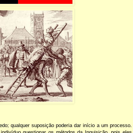
edo; qualquer suposição poderia
dar início a
um
processo.
 indivíduo
questionar os métodos da Inquisição, pois eles