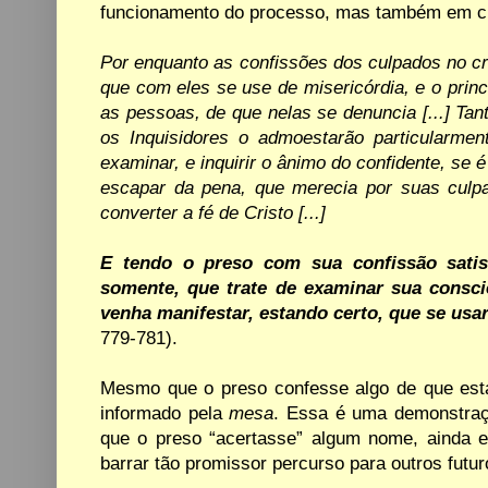
funcionamento do processo, mas também
em c
Por enquanto as confissões dos culpados no c
que
com eles se use
de
misericórdia, e o princ
as pessoas, de que nelas se denuncia [...]
Tan
os Inquisidores o admoestarão particularment
examinar, e inquirir o ânimo do
confidente,
se é
escapar
da
pena,
que merecia por
suas
culp
converter a fé de Cristo [...]
E
tendo
o preso com
sua
confissão
satis
somente,
que trate de
examinar
sua consci
venha manifestar,
estando
certo,
que se usa
779-781).
Mesmo que o preso confesse algo de que est
informado pela
mesa
. Essa é uma demonstra
que o preso “acertasse” algum nome,
ainda e
barrar tão promissor percurso para outros futu