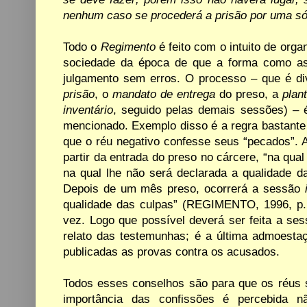
nenhum caso se
procederá a prisão por
uma só
Todo
o
Regimento
é
feito
com
o
intuito
de
organ
sociedade da época de que a forma como as
julgamento sem erros. O processo
–
que é di
prisão
, o
mandato
de entrega
do preso, a
plan
inventário
, seguido
pelas demais sessões)
–
mencionado. Exemplo disso é
a
regra bastante
que o réu negativo confesse
seus
“pecados”. 
partir
da
entrada
do
preso
no
cárcere,
“na
qual
na qual lhe não será declarada a qualidade d
Depois de um mês preso, ocorrerá a sessão
qualidade
das culpas”
(REGIMENTO, 1996, p. 
vez.
Logo que possível deverá ser feita a se
relato das testemunhas; é a última admoesta
publicadas as provas contra os acusados.
Todos esses conselhos são para que os réus
importância
das
confissões é
percebida
n