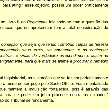
 para atingir esse objetivo, possui um poder praticamente
no
Livro II
do
Regimento
, iniciando-se com a questão das
 pessoas que se apresentam tem a total consideração do
 condição, que seja,
que
tendo
cometido
culpas de
heresia
conhecendo seus erros, se apresentar, e os confessar
ostras,
e sinais de verdadeiro arrependimento,
assim
no
benignamente, para que mais se anime a procurar
o remédio
al Inquisitorial, as visitações
que
se
faziam
periodicamente
e
o medo
de
ser pego
pelo Santo
Ofício.
Essa
mentalidade
que
mantém
a
Inquisição
fortalecida, pois é
através das
á
para se
poder em
juízo
proceder
contra os cul
pados”
ão do Tribunal se fundamenta.