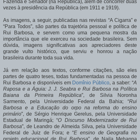
Fazenda e Senador (na República), além de concorrer duas
vezes à presidência da República (em 1911 e 1919).
As imagens, a seguir, publicadas nas revistas “A Cigarra” e
“Para Todos”, são partes da trajetória pessoal e política de
Rui Barbosa, e servem como uma pequena mostra da
importância que ele exerceu na sociedade brasileira. Sem
dúvida, imagens significativas aos apreciadores deste
grande vulto histórico, que serviu e honrou a nação
brasileira durante toda sua vida.
Já em relação aos textos, conforme citações, são eles
partes de quatro teses, todas fundamentadas na pessoa de
Rui Barbosa e disponíveis em
Domînio Público
, a saber: “
A
Raposa e a Águia: J. J. Seabra e Rui Barbosa na Política
Baiana da Primeira República
”, de Silvia Noronha
Sarmento, pela Universidade Federal da Bahia; “
Rui
Barbosa e a Educação do orpo na reforma do ensino
primário
”, de Sérgio Henrique Gerelus, pela Universidade
Estadual de Maringá; “
O Discurso Modernizador de Rui
Barbosa
”, de Leandro de Almeida Silva, pela Universidade
Federal de Juiz de Fora; e “
E ensino de Geografia no
projeto educacional de Rui Barbosa
”, de Najla Mehanna