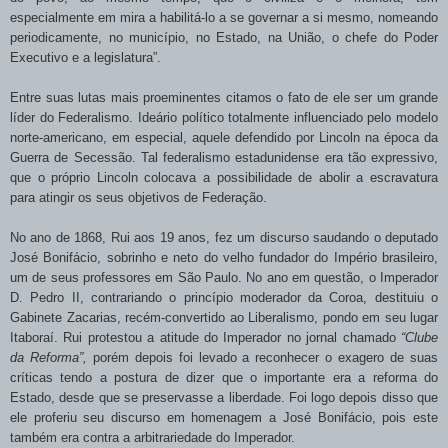
especialmente em mira a habilitá-lo a se governar a si
mesmo, nomeando
periodicamente, no município, no Estado, na União, o chefe do Poder
Executivo e a legislatura”.
Entre suas lutas mais proeminentes citamos o fato de ele ser um grande
líder do Federalismo. Ideário político totalmente influenciado pelo modelo
norte-americano, em
especial, aquele defendido por Lincoln na época da
Guerra de Secessão. Tal federalismo
estadunidense era tão expressivo,
que o próprio Lincoln colocava a possibilidade de abolir a escravatura
para atingir os seus objetivos de Federação.
No ano de 1868, Rui aos 19 anos, fez um discurso saudando o deputado
José Bonifácio, sobrinho e neto do velho fundador do Império brasileiro,
um de seus professores
em São Paulo. No
ano em questão, o Imperador
D. Pedro II, contrariando o princípio moderador da Coroa, destituiu o
Gabinete Zacarias, recém-convertido ao Liberalismo, pondo em seu lugar
Itaboraí. Rui protestou a atitude do Imperador no jornal chamado
“Clube
da Reforma”,
porém depois foi levado a reconhecer o exagero de suas
críticas tendo a postura de dizer que o importante era a reforma do
Estado, desde que se preservasse a liberdade. Foi logo depois disso que
ele proferiu seu discurso em homenagem a José Bonifácio, pois este
também era contra a arbitrariedade do Imperador.