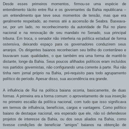
Desde esses primeiros momentos, firmou-se uma espécie de
entendimento tácito entre Rui e os governantes da Bahia republicana –
um entendimento que teve seus momentos de tensão, mas que era
geralmente respeitado, ao menos até a ascensão de Seabra. Baseava-
se, por um lado, no reconhecimento da autoridade de Rui no plano
nacional e na renovação de seu mandato no Senado, sua principal
tribuna. Em troca, o senador não interferia na política estadual de forma
ostensiva, deixando espaço para os governadores conduzirem seus
arranjos. Os dirigentes baianos reconheciam seu brilho do conterrâneo e
louvavam suas qualidades, o que também era uma forma de mantê-lo
distante, longe da Bahia. Seus poucos afilhados políticos eram incluídos
nos partidos governistas, não configurando uma corrente à parte. Rui não
tinha nem jornal próprio na Bahia, pré-requisito para todo agrupamento
político do período. Apesar disso, sua ascendência era grande.
A influência de Rui na política baiana ocorria, basicamente, de duas
formas. A primeira era a forma comum: o aproveitamento de sua inserção
no primeiro escalão da política nacional, com tudo que isso significava
em termos de influência, benefícios, cargos e vantagens. Como político
baiano de destaque nacional, era esperado que ele, não só defendesse
projetos de interesse da Bahia, ou dos seus aliados na Bahia, como
tivesse condições de beneficiar “amigos” baianos na obtenção de