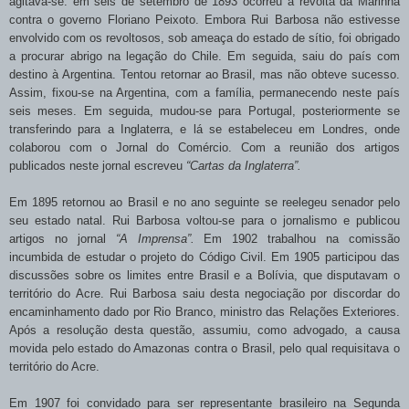
agitava-se: em seis de setembro de 1893 ocorreu a revolta da Marinha
contra o governo Floriano Peixoto. Embora Rui Barbosa não estivesse
envolvido com os revoltosos, sob ameaça do estado de sítio, foi obrigado
a procurar abrigo na legação do Chile. Em seguida, saiu do país com
destino à Argentina. Tentou retornar ao Brasil, mas não obteve sucesso.
Assim, fixou-se na Argentina, com a família, permanecendo neste país
seis meses. Em seguida, mudou-se para Portugal, posteriormente se
transferindo para a Inglaterra, e lá se estabeleceu em Londres, onde
colaborou com o Jornal do Comércio. Com a reunião dos artigos
publicados neste jornal escreveu
“Cartas da Inglaterra”.
Em 1895 retornou ao Brasil e no ano seguinte se reelegeu senador pelo
seu estado natal. Rui Barbosa voltou-se para o jornalismo e publicou
artigos no jornal
“A Imprensa”.
Em
1902 trabalhou na comissão
incumbida de estudar o projeto do Código Civil. Em 1905
participou das
discussões sobre os limites entre Brasil e a Bolívia, que disputavam o
território do Acre. Rui Barbosa saiu desta negociação por discordar do
encaminhamento dado por Rio Branco, ministro das Relações Exteriores.
Após a resolução desta questão, assumiu, como advogado, a causa
movida pelo estado do Amazonas contra o Brasil, pelo qual requisitava o
território do Acre.
Em 1907 foi convidado para ser representante brasileiro na Segunda