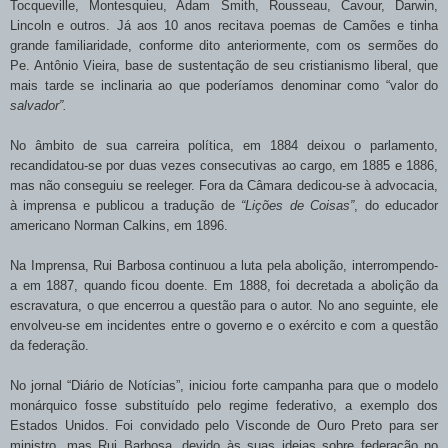
Tocqueville, Montesquieu, Adam Smith, Rousseau, Cavour, Darwin,
Lincoln e outros. Já aos 10 anos recitava poemas de Camões e tinha
grande familiaridade, conforme dito anteriormente, com os sermões do
Pe. Antônio Vieira, base de sustentação de seu cristianismo liberal, que
mais tarde se inclinaria ao que poderíamos denominar como “valor do
salvador”.
No âmbito de sua carreira política, em 1884 deixou o parlamento,
recandidatou-se por duas vezes consecutivas ao cargo, em 1885 e 1886,
mas não conseguiu se reeleger. Fora
da Câmara dedicou-se à advocacia,
à imprensa e publicou a tradução de
“Lições de Coisas”
, do educador
americano Norman Calkins, em 1896.
Na Imprensa, Rui Barbosa continuou a luta pela abolição, interrompendo-
a em 1887, quando ficou doente. Em 1888, foi decretada a abolição da
escravatura, o que encerrou a questão para o autor. No ano seguinte, ele
envolveu-se em incidentes entre o governo e o exército e com a questão
da federação.
No jornal “Diário de Notícias”, iniciou forte campanha para que o modelo
monárquico fosse substituído pelo regime federativo, a exemplo dos
Estados Unidos. Foi convidado pelo Visconde de Ouro Preto para ser
ministro, mas Rui Barbosa, devido às suas ideias sobre federação no