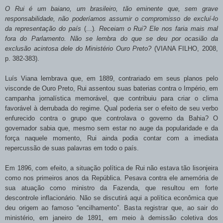
O Rui é um baiano, um brasileiro, tão eminente que, sem grave
responsabilidade, não poderíamos assumir o compromisso de excluí-lo
da representação do país
(...)
. Receiam o Rui? Ele nos faria mais mal
fora do Parlamento. Não se lembra do que se deu por ocasião da
exclusão acintosa dele do Ministério Ouro Preto?
(VIANA FILHO, 2008,
p. 382-383).
Luís Viana lembrava que, em 1889, contrariado em seus planos pelo
visconde de Ouro Preto, Rui assentou suas baterias contra o Império, em
campanha jornalística memorável, que contribuiu para criar o clima
favorável à derrubada do regime. Qual poderia ser o efeito de seu verbo
enfurecido contra o grupo que controlava o governo da Bahia? O
governador sabia que, mesmo sem estar no auge da popularidade e da
força naquele momento, Rui ainda podia contar com a imediata
repercussão de suas palavras em todo o país.
Em 1896, com efeito, a situação política de Rui não estava tão lisonjeira
como nos primeiros anos da República. Pesava contra ele amemória de
sua atuação como ministro da Fazenda, que resultou em forte
descontrole inflacionário. Não se discutirá aqui a política econômica que
deu origem ao famoso “encilhamento”. Basta registrar que, ao sair do
ministério, em janeiro de 1891, em meio à demissão coletiva dos