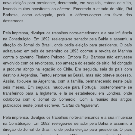
nova eleição para presidente, decretando, em seguida, estado de sítio,
levando muitos opositores ao cárcere. Encerrado o estado de sítio, Rui
Barbosa, como advogado, pediu o
hábeas-corpus
em favor dos
desterrados.
Pela imprensa, divulgou os trabalhos norte-americanos e a sua influência
na Constituição. Em 1892, reelegeu-se senador pela Bahia e assumiu a
direção do Jornal do
Brasil, onde pedia eleição para presidente. O país
agitava-se: em seis de setembro de 1893 ocorreu a revolta da Marinha
contra o governo Floriano Peixoto. Embora Rui Barbosa não estivesse
envolvido com os revoltosos, sob ameaça do estado de sítio, foi obrigado
a procurar abrigo na legação do Chile. Em seguida, saiu do país com
destino à Argentina. Tentou retornar ao Brasil, mas não obteve sucesso.
Assim, fixou-se na Argentina, com a família, permanecendo neste país
seis meses. Em seguida, mudou-se para Portugal, posteriormente se
transferindo para a Inglaterra, e lá se estabeleceu em Londres, onde
colaborou com o Jornal do Comércio. Com a reunião dos artigos
publicados neste jornal escreveu
“Cartas da Inglaterra”.
Pela imprensa, divulgou os trabalhos norte-americanos e a sua influência
na Constituição. Em 1892, reelegeu-se senador pela Bahia e assumiu a
direção do Jornal do
Brasil, onde pedia eleição para presidente. O país