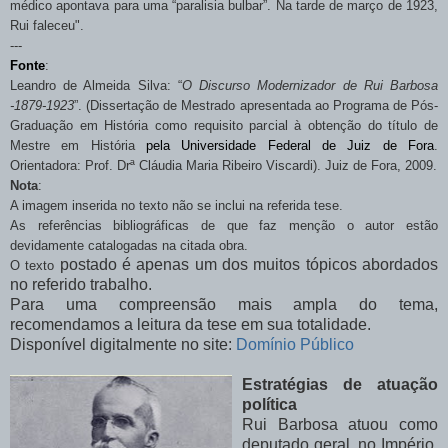
médico apontava para uma “paralisia bulbar”. Na tarde de março de 1923,
Rui faleceu".
---
Fonte
:
Leandro de Almeida Silva:
“
O Discurso Modernizador de Rui Barbosa
-1879-
1923
”
. (Dissertação de Mestrado apresentada ao Programa de Pós-
Graduação em História como requisito parcial à obtenção do título de
Mestre em História
pela
Universidade Federal de Juiz de Fora
.
Orientadora: Prof. Drª Cláudia Maria Ribeiro Viscardi). Juiz de Fora, 2009.
Nota
:
A imagem inserida no texto não se inclui na referida tese.
As referências bibliográficas de que faz menção o autor estão
devidamente catalogadas na citada obra.
postado é apenas um dos muitos tópicos abordados
O texto
no referido trabalho.
Para uma compreensão mais ampla do tema,
recomendamos a leitura da tese em sua totalidade.
Disponível digitalmente no site:
Domínio Público
Estratégias de atuação
política
Rui Barbosa atuou como
deputado geral, no Império,