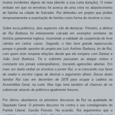
muitos incidentes dignos de nota (devido a sua curta duração). O maior
embate em que se envolveu foi acerca de uma crise no abastecimento
de farinha na cidade de Salvador
.
Rui defendeu um projeto que proibia
temporariamente a exportação de farinha como forma de resolver a crise.
Sobre essa polêmica, dois aspectos são de destacar. Primeiro, a defesa
de Rui Barbosa foi inteiramente calcada em exemplos similares da
história parlamentar inglesa, mostrando a validade da suspensão do livre
câmbio em certos casos. Segundo, o fato teve grande repercussão
porque o grande opositor do projeto era Luís Antônio Barbosa, tio de Rui,
com quem este rompera relações desde que ele rompera com Dantas e
João José Barbosa. Tio e sobrinho passaram ao ataque mútuo e
constante nos jornais soteropolitanos, trocando agressões abertas. Em
mais um duelo verbal se envolvia o jovem Rui, e ia crescendo sua fama
de orador e escritor capaz de destruir o argumento alheio. Desse duelo
familiar Rui saiu em dezembro de 1878 para ocupar a cadeira na
Assembléia Geral, na corte. Mas logo teria também ali chances de se
sobressair através de polêmica igualmente ferozes.
Por último, abordamos os primeiros discursos de Rui na qualidade de
Deputado Geral. O primeiro discurso foi contra o seu correligionário do
Partido Liberal, Gavião Peixoto. Na ocasião, Rui argumentou que o