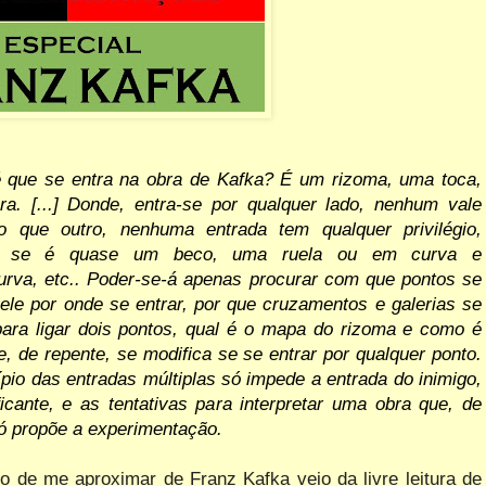
que se entra na obra de Kafka? É um rizoma, uma toca,
ra. [...] Donde, entra-se por qualquer lado, nenhum vale
o que outro, nenhuma entrada tem qualquer privilégio,
 se é quase um beco, uma ruela ou em curva e
urva, etc.. Poder-se-á apenas procurar com que pontos se
uele por onde se entrar, por que cruzamentos e galerias se
ara ligar dois
pontos,
qual
é
o
mapa
do
rizoma
e
como
é
e,
de
repente,
se modifica se se entrar por qualquer ponto.
ípio das entradas múltiplas só impede a entrada do inimigo,
ficante, e as tentativas para interpretar uma obra que, de
só propõe a experimentação.
o de me aproximar de Franz Kafka veio da livre leitura de