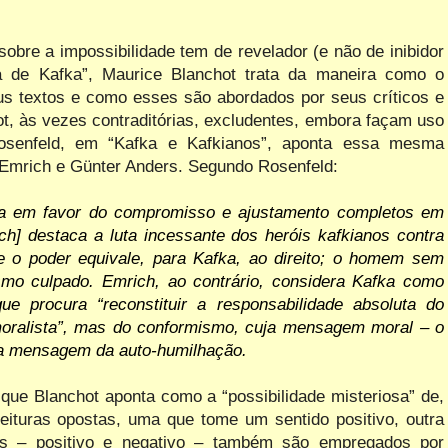
obre a impossibilidade tem de revelador (e não de inibidor
a de Kafka”, Maurice Blanchot trata da maneira como o
s textos e como esses são abordados por seus críticos e
ot, às vezes contraditórias, excludentes, embora façam uso
senfeld, em “Kafka e Kafkianos”, aponta essa mesma
 Emrich e Günter Anders. Segundo Rosenfeld:
ana em favor do compromisso e ajustamento completos em
ich] destaca a luta incessante dos heróis kafkianos contra
 o poder equivale, para Kafka, ao direito; o homem sem
smo culpado. Emrich, ao contrário, considera Kafka como
ue procura “reconstituir a responsabilidade absoluta do
oralista”,
mas
do
conformismo,
cuja
mensagem
moral
–
o
a
mensagem
da
auto-humilhação.
 que Blanchot aponta como a “possibilidade misteriosa” de,
ituras opostas, uma que tome um sentido positivo, outra
os – positivo e negativo – também são empregados por