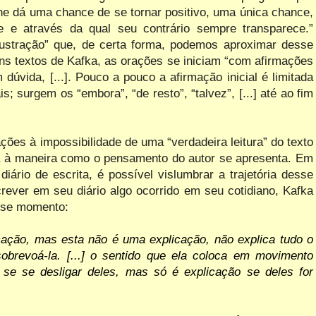
 lhe dá uma chance de se tornar positivo, uma única chance,
 e através da qual seu contrário sempre transparece.”
rustração” que, de certa forma, podemos aproximar desse
ns textos de Kafka, as orações se iniciam “com afirmações
úvida, [...]. Pouco a pouco a afirmação inicial é limitada
; surgem os “embora”, “de resto”, “talvez”, [...] até ao fim
ções à impossibilidade de uma “verdadeira leitura” do texto
ada à maneira como o pensamento do autor se apresenta. Em
diário de escrita, é possível vislumbrar a trajetória desse
ever em seu diário algo ocorrido em seu cotidiano, Kafka
esse momento:
cação,
mas
esta
não
é
uma explicação,
não
explica
tudo
o
obrevoá-la. [...] o sentido que ela coloca em movimento
 se se desligar deles, mas só é explicação se deles for