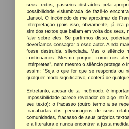
seus textos, passeios distraídos pela aprop
possibilidade vislumbrada de fazê-lo encont
Llansol. O incômodo de me aproximar de Franz
interpretação (pois isso, obviamente, já era 
sim dos textos que bailam em volta dos seus, n
falar sobre eles. Se partirmos disso, podería
deveríamos consagrar a esse autor. Ainda ma
fosse destruída, silenciada. Mas o silêncio
continuamos. Mesmo porque, como nos aler
intérpretes”, nem mesmo o silêncio protege o in
assim: “Seja o que for que se responda ou 
qualquer modo significativo, conterá de qualqu
Entretanto, apesar de tal incômodo, é importa
impossibilidade parece revelador de algo intrí
seu texto): o fracasso (outro termo a se repe
inacabadas dos personagens de seus relat
comunidades, fracasso de seus próprios texto
e a literatura e nunca encontrar a justa medida