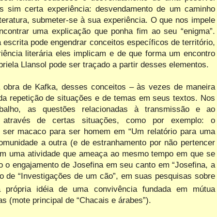
s sim certa experiência: desvendamento de um caminho
iteratura, submeter-se à sua experiência. O que nos impele
ncontrar uma explicação que ponha fim ao seu “enigma”.
escrita pode engendrar conceitos específicos de território,
iência literária eles implicam e de que forma um encontro
briela Llansol pode ser traçado a partir desses elementos.
a obra de Kafka, desses conceitos – às vezes de maneira
s da repetição de situações e de temas em seus textos. Nos
balho, as questões relacionadas à transmissão e ao
através de certas situações, como por exemplo: o
e ser macaco para ser homem em “Um relatório para uma
omunidade a outra (e de estranhamento por não pertencer
 em uma atividade que ameaça ao mesmo tempo em que se
mo o engajamento de Josefina em seu canto em “Josefina, a
o de “Investigações de um cão”, em suas pesquisas sobre
a própria idéia de uma convivência fundada em mútua
s (mote principal de “Chacais e árabes”).