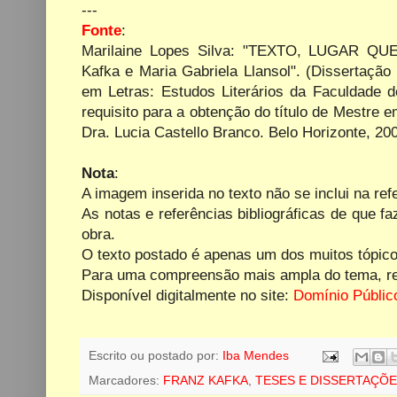
---
Fonte
:
Marilaine Lopes Silva: "TEXTO, LUGAR QUE 
Kafka
e Maria Gabriela Llansol". (Dissertaçã
em Letras: Estudos Literários da Faculdade 
requisito para a obtenção do título de Mestre e
Dra. Lucia Castello Branco. Belo Horizonte, 20
Nota
:
A imagem inserida no texto não se inclui na refe
As notas e referências bibliográficas de que 
obra.
O texto
postado é apenas um dos muitos tópicos
Para uma compreensão mais ampla do tema, rec
Disponível digitalmente no site:
Domínio Públic
Escrito ou postado por:
Iba Mendes
Marcadores:
FRANZ KAFKA
,
TESES E DISSERTAÇÕ