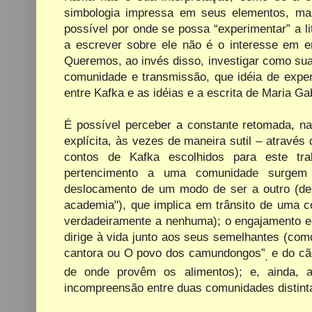
simbologia impressa em seus elementos, ma
possível por onde se possa “experimentar” a l
a escrever sobre ele não é o interesse em e
Queremos, ao invés disso, investigar como sua 
comunidade e transmissão, que idéia de exper
entre Kafka e as idéias e a escrita de Maria Ga
É possível perceber a constante retomada, n
explícita, às vezes de maneira sutil – atravé
contos de Kafka escolhidos para este tra
pertencimento a uma comunidade surgem 
deslocamento de um modo de ser a outro (d
academia"), que implica em trânsito de uma c
verdadeiramente a nenhuma); o engajamento
dirige à vida junto aos seus semelhantes (co
cantora ou O povo dos camundongos”
e do cã
,
de onde provêm os alimentos); e, ainda, 
incompreensão entre duas comunidades distinta