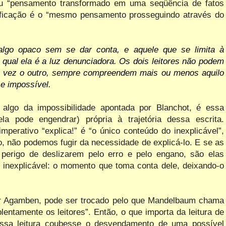
eu “pensamento transformado em uma seqüência de fatos
gnificação é o “mesmo pensamento prosseguindo através do
 algo opaco sem se dar conta, e aquele que se limita à
 qual ela é a luz denunciadora. Os dois leitores não podem
a vez o outro, sempre compreendem mais ou menos aquilo
ce impossível.
 algo da impossibilidade apontada por Blanchot, é essa
la pode engendrar) própria à trajetória dessa escrita.
perativo “explica!” é “o único conteúdo do inexplicável”,
o, não podemos fugir da necessidade de explicá-lo. E se as
perigo de deslizarem pelo erro e pelo engano, são elas
inexplicável: o momento que toma conta dele, deixando-o
por Agamben, pode ser trocado pelo que Mandelbaum chama
lentamente os leitores”. Então, o que importa da leitura de
essa leitura coubesse o desvendamento de uma possível