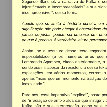
Segundo Blanchot, a narrativa de Kafka é s
injustificáveis e incompreensíveis” e sua si
incompreensível”, dessa forma:
Aquele que se limita à história penetra em
significação não pode chegar à obscuridade da
jamais se juntar, podem ser uma vez um, um
de que é preciso. A verdadeira leitura permane
Assim, se a tessitura desse texto engendra
impossibilidade (e os inúmeros erros que e
Lembrando Agamben, citado anteriormente, o im
sendo assim, apesar da resistência desse text
explicações, em vários momentos, correm o 
apenas “mais que um momento na tradição do 
inexplicado.”
Para nós, esse imperativo “explica!”, posto 
de “irradiação de amplo alcance que instiga vio
Kafka não é sua interpretação, como se a 