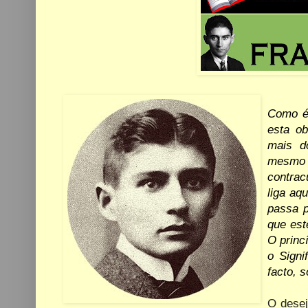
Como é 
esta ob
mais d
mesmo
contrac
liga aq
passa p
que
est
O princ
o Signi
facto, 
O desej