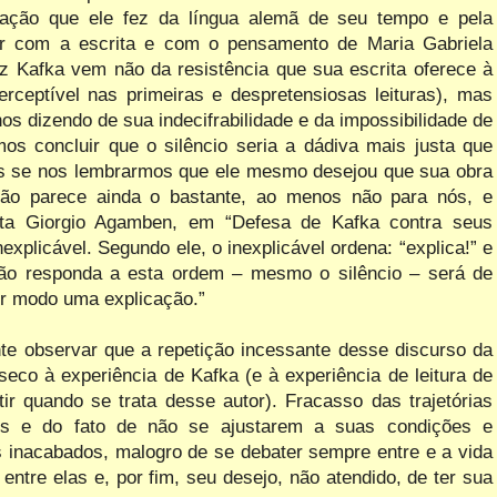
riação que ele fez da língua alemã de seu tempo e pela
rar com a escrita e com o pensamento de Maria Gabriela
 Kafka vem não da resistência que sua escrita oferece à
perceptível nas primeiras e despretensiosas leituras), mas
os dizendo de sua indecifrabilidade e da impossibilidade de
mos concluir que o silêncio seria a dádiva mais justa que
is se nos lembrarmos que ele mesmo desejou que sua obra
 não parece ainda o bastante, ao menos não para nós, e
ta Giorgio Agamben, em “Defesa de Kafka contra seus
explicável. Segundo ele, o inexplicável ordena: “explica!” e
não responda a esta ordem – mesmo o silêncio – será de
er modo uma explicação.”
nte observar que a repetição incessante desse discurso da
nseco à experiência de Kafka (e à experiência de leitura de
tir quando se trata desse autor). Fracasso das trajetórias
os e do fato de não se ajustarem a suas condições e
s inacabados, malogro de se debater sempre entre e a vida
 entre elas e, por fim, seu desejo, não atendido, de ter sua