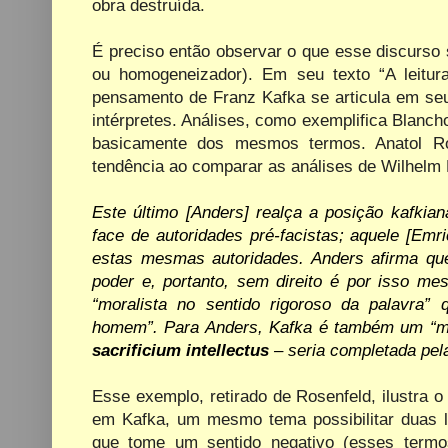
obra destruída.
É preciso então observar o que esse discurso s
ou homogeneizador). Em seu texto “A leitur
pensamento de Franz Kafka se articula em seu
intérpretes. Análises, como exemplifica Blanch
basicamente dos mesmos termos. Anatol Ro
tendência ao comparar as análises de Wilhelm
Este último [Anders] realça a posição kafki
face de autoridades pré-facistas; aquele [Emr
estas mesmas autoridades. Anders afirma que
poder e, portanto, sem direito é por isso me
“moralista no sentido rigoroso da palavra” q
homem”. Para Anders, Kafka é também
um
“m
sacrificium
intellectus
–
seria
completada
pel
Esse exemplo, retirado de Rosenfeld, ilustra o
em Kafka, um mesmo tema possibilitar duas le
que tome um sentido negativo (esses term