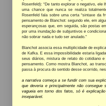
Rosenfeld): “De tanto explorar o negativo, ele
uma chance que nunca se realiza totalmente
Rosenfeld fala sobre uma certa “sintaxe da f
pensamento de Blanchot: segundo ele, em algu
esperançosas que, em seguida, são postas em d
por uma inundação de subjuntivos e condicionais
não sobrar nada e tudo ser anulado.”
Blanchot associa essa multiplicidade de explica
de Kafka. E essa impossibilidade estaria lig
seus diários, mistura de relato do cotidiano e 
pensamento. Como mostra Blanchot, ao transcr
passa à procura do sentido desse ocorrido, n
a
narrativa
começa
a
se
fundir
com
sua
expli
que
deveria
e
principalmente
não
consegue s
vagueia em torno dos fatos, só é explicação
inseparável.