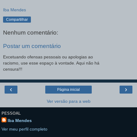
Iba Mendes
Compartilhar
Nenhum comentário:
Postar um comentário
Excetuando ofensas pessoais ou apologias ao
racismo, use esse espaço à vontade. Aqui não há
censura!!!
‹
›
Página inicial
Ver versão para a web
PESSOAL
Iba Mendes
Ver meu perfil completo