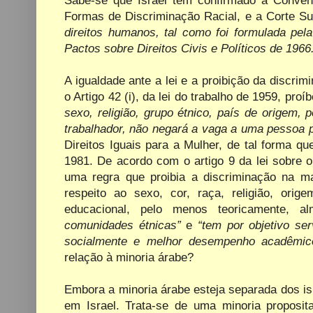
Sabe-se que Israel tem confirmado a Conve
Formas de Discriminação Racial, e a Corte S
direitos humanos, tal como foi formulada pe
Pactos sobre Direitos Civis e Políticos de 1966
A igualdade ante a lei e a proibição da discrim
o Artigo 42 (i), da lei do trabalho de 1959, pro
sexo, religião, grupo étnico, país de origem, 
trabalhador, não negará a vaga a uma pessoa 
Direitos Iguais para a Mulher, de tal forma q
1981. De acordo com o artigo 9 da lei sobre 
uma regra que proibia a discriminação na ma
respeito ao sexo, cor, raça, religião, ori
educacional, pelo menos teoricamente, al
comunidades étnicas”
e
“tem por objetivo se
socialmente e melhor desempenho acadêmico
relação à minoria árabe?
Embora a minoria árabe esteja separada dos i
em Israel. Trata-se
de uma minoria proposit