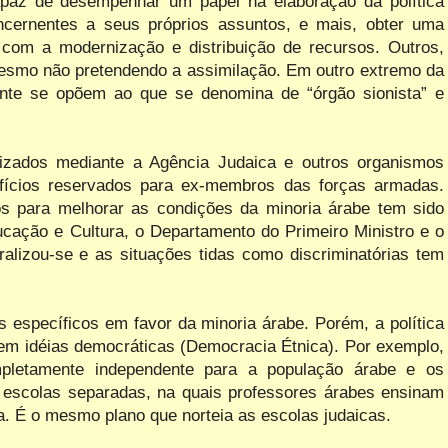
apaz de desempenhar um papel na elaboração da política
ncernentes a seus próprios assuntos, e mais, obter uma
 com a modernização e distribuição de recursos. Outros,
 mesmo não pretendendo a assimilação. Em outro extremo da
ente se opõem ao que se denomina de “órgão sionista” e
izados mediante a Agência Judaica e outros organismos
fícios reservados para ex-membros das forças armadas.
s para melhorar as condições da minoria árabe tem sido
ducação e Cultura, o Departamento do Primeiro Ministro e o
eralizou-se e as situações tidas como discriminatórias tem
 específicos em favor da minoria árabe. Porém, a política
 em idéias democráticas (Democracia Étnica). Por exemplo,
letamente independente para a população árabe e os
 escolas separadas, na quais professores árabes ensinam
a. É o mesmo plano que norteia as escolas judaicas.