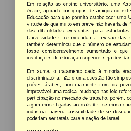
Em relação ao ensino universitário, uma As
Árabe, apoiada por grupos de amigos no exter
Educação para que permita estabelecer uma Uni
virtude de que muito em breve não haveria de 
das dificuldades existentes para estudante
Universidade e recomendou a revisão das 
também determinou
que o número de estudant
fosse consideravelmente aumentado e que a
instituições de educação superior, seja devid
Em suma, o tratamento dado à minoria árab
discriminatória, não é uma questão tão simpl
países árabes, principalmente com os povo
improvável uma radical mudança nas leis refer
participação no mercado de trabalho, porém, oc
algum modo ligadas ao exército, de modo qu
indústria, haveria possibilidade de se desco
poderiam ser fatais para a nação de Israel.