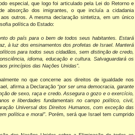
do especial, que logo foi articulado pela Lei do Retorno e
de absorção dos imigrantes, o que incluía a cidadania
o aos outros. A mesma declaração sintetiza, em um único
ofia política do Estado:
nto do país para o bem de todos seus habitantes. Estará
paz, à luz dos ensinamentos dos profetas de Israel. Manterá
olíticos para todos seus cidadãos, sem distinção de credo,
consciência, idioma, educação e cultura. Salvaguardará os
l aos princípios das Nações Unidas”.
ipalmente no que concerne aos direitos de igualdade nos
rael, afirma a Declaração
“por ser uma democracia, garante
inção de sexo, raça e credo. Assegura o gozo e o exercício,
os e liberdades fundamentais no campo político, civil,
laração Universal dos Direitos Humanos, com exceção das
m política e moral”
.
Porém, será que Israel tem cumprido