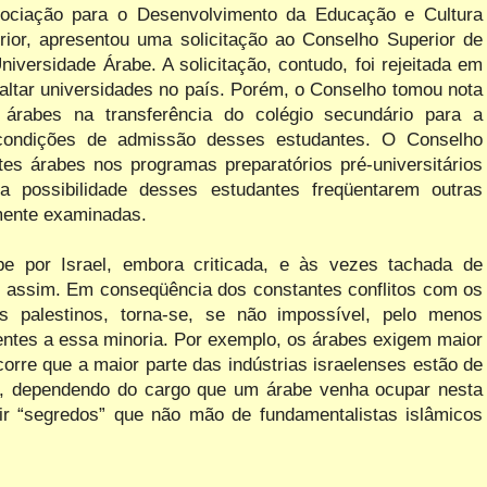
sociação para o Desenvolvimento da Educação e Cultura
ior, apresentou uma solicitação ao Conselho Superior de
versidade Árabe. A solicitação, contudo, foi rejeitada em
faltar universidades no país. Porém, o Conselho tomou nota
s árabes na transferência do colégio secundário para a
condições de admissão desses estudantes. O Conselho
es árabes nos programas preparatórios pré-universitários
 possibilidade desses estudantes freqüentarem outras
amente examinadas.
e por Israel, embora criticada, e às vezes tachada de
es assim. Em conseqüência dos constantes conflitos com os
s palestinos, torna-se, se não impossível, pelo menos
entes a essa minoria. Por exemplo, os árabes exigem maior
orre que a maior parte das indústrias israelenses estão de
e, dependendo do cargo que um árabe venha ocupar nesta
brir “segredos” que não mão de fundamentalistas islâmicos