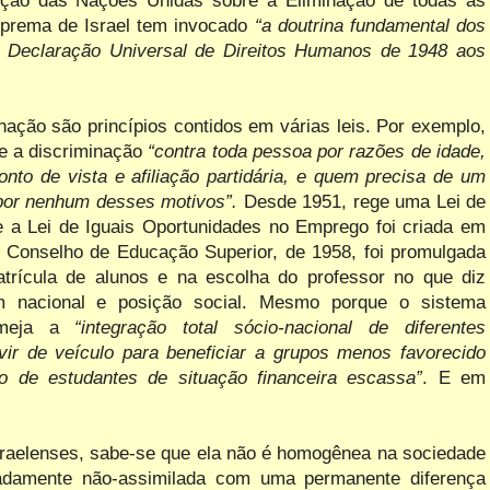
nção das Nações Unidas sobre a Eliminação de todas as
uprema de Israel tem invocado
“a doutrina fundamental dos
la Declaração Universal de Direitos Humanos de 1948 aos
.
inação são princípios contidos em várias leis. Por exemplo,
íbe a discriminação
“contra toda pessoa por razões de idade,
ponto de vista e afiliação partidária, e quem precisa de um
por nenhum desses motivos”.
Desde 1951, rege uma Lei de
ue a Lei de Iguais Oportunidades no Emprego foi criada em
o Conselho de Educação Superior, de 1958, foi promulgada
trícula de alunos e na escolha do professor no que diz
gem nacional e posição social. Mesmo porque o sistema
meja
a
“integração total sócio-nacional de diferentes
rvir de veículo para beneficiar a grupos menos favorecido
 de estudantes de situação financeira escassa”
. E em
sraelenses, sabe-se que ela não é homogênea na sociedade
adamente não-assimilada com uma permanente diferença