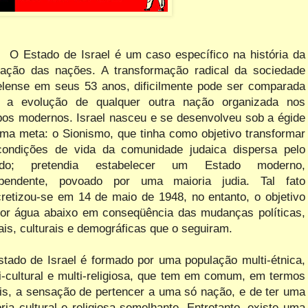
O Estado de Israel é um caso específico na história da
ação das nações. A transformação radical da sociedade
elense em seus 53 anos, dificilmente pode ser comparada
 a evolução de qualquer outra nação organizada nos
os modernos. Israel nasceu e se desenvolveu sob a égide
ma meta: o Sionismo, que tinha como objetivo transformar
condições de vida da comunidade judaica dispersa pelo
do; pretendia estabelecer um Estado moderno,
ependente, povoado por uma maioria judia. Tal fato
retizou-se em 14 de maio de 1948, no entanto, o objetivo
por água abaixo em conseqüência das mudanças políticas,
ais, culturais e demográficas que o seguiram.
tado de Israel é formado por uma população multi-étnica,
i-cultural e multi-religiosa, que tem em comum, em termos
is, a sensação de pertencer a uma só nação, e de ter uma
ória cultural e religiosa semelhante. Entretanto, existe uma