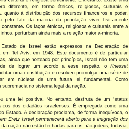
a diferente, em termo étnicos, religiosos, culturais e
a, quanto à distribuição dos recursos financeiros e poder.
a pelo fato da maioria da população viver fisicamente
constante. Os laços étnicos, religiosos e culturais entre a
zinhos, perturbam ainda mais a relação maioria-minoria.
 Estado de Israel estão expressos na Declaração de
da
em Tel Aviv
, em 1948. Este documento é de particular
ias, ainda que norteado por princípios, Israel não tem uma
lidade de lograr um acordo a esse respeito, o
Knesset
 adotar uma constituição e resolveu promulgar uma série de
mar em núcleos de uma futura lei fundamental. Como
 supremacia no sistema legal da nação.
u uma lei positiva. No entanto, desfruta de um “status
básicos dos cidadãos israelenses. É empregada como uma
 do Estado. A declaração proclama, de forma inequívoca, o
em Eretz Israel
permanecerá aberto para a imigração dos
 da nação não estão fechadas para os não-judeus, todavia,