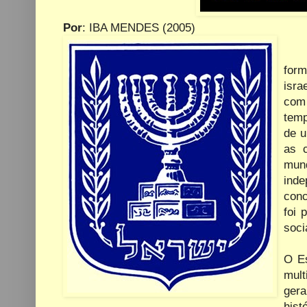
Por
: IBA MENDES (2005)
form
isra
com
temp
de u
as 
mun
ind
conc
foi 
soci
O Es
mult
gera
hist