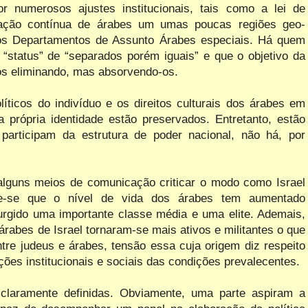
or numerosos ajustes institucionais, tais como a lei de
ração contínua de árabes um umas poucas regiões geo-
e os Departamentos de Assunto Árabes especiais. Há quem
status” de “separados porém iguais” e que o objetivo da
o os eliminando, mas absorvendo-os.
líticos do indivíduo e os direitos culturais dos árabes em
a própria identidade estão preservados. Entretanto, estão
o participam da estrutura de poder nacional, não há, por
lguns meios de comunicação criticar o modo como Israel
abe-se que o nível de vida dos árabes tem aumentado
rgido uma importante classe média e uma elite. Ademais,
rabes de Israel tornaram-se mais ativos e militantes o que
tre judeus e árabes, tensão essa cuja origem diz respeito
ações institucionais e sociais das condições prevalecentes.
claramente definidas. Obviamente, uma parte aspiram a