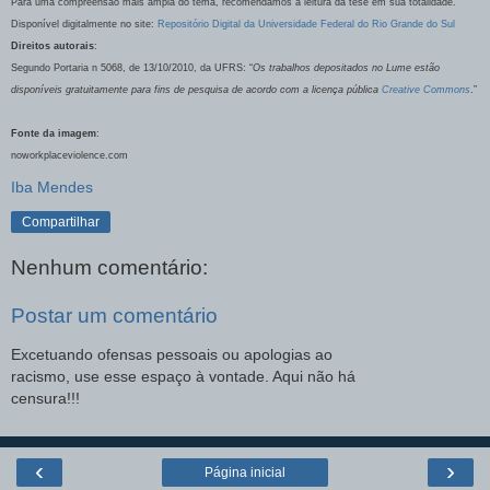
Para uma compreensão mais ampla do tema, recomendamos a leitura da tese em sua totalidade.
Disponível digitalmente no site:
Repositório Digital da Universidade Federal do Rio Grande do Sul
Direitos autorais
:
Segundo Portaria n 5068, de 13/10/2010, da UFRS: “
Os trabalhos depositados no Lume estão
disponíveis gratuitamente para fins de pesquisa de acordo com a licença pública
Creative Commons
.”
Fonte da imagem
:
noworkplaceviolence.com
Iba Mendes
Compartilhar
Nenhum comentário:
Postar um comentário
Excetuando ofensas pessoais ou apologias ao
racismo, use esse espaço à vontade. Aqui não há
censura!!!
‹
›
Página inicial