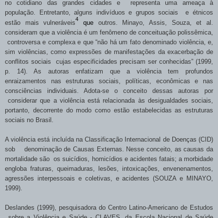
no cotidiano das grandes cidades e representa uma ameaça à
população. Entretanto, alguns indivíduos e grupos sociais e étnicos
4
estão mais vulneráveis
que
outros. Minayo, Assis, Souza, et al.
consideram que a violência é um fenômeno de conceituação polissêmica,
controversa e complexa e que “não há um fato denominado violência, e,
sim violências, como expressões de manifestações da exacerbação de
conflitos sociais cujas especificidades precisam ser conhecidas” (1999,
p. 14). As autoras enfatizam que a violência tem profundos
enraizamentos nas estruturas sociais, políticas, econômicas e nas
consciências individuais. Adota-se o conceito dessas autoras por
considerar que a violência está relacionada às desigualdades sociais,
portanto, decorrente do modo como estão estabelecidas as estruturas
sociais no Brasil.
A violência está incluída na Classificação Internacional de Doenças (CID)
sob denominação de Causas Externas. Nesse conceito, as causas da
mortalidade são os suicídios, homicídios e acidentes fatais; a morbidade
engloba fraturas, queimaduras, lesões, intoxicações, envenenamentos,
agressões interpessoais e coletivas, e acidentes (SOUZA e MINAYO,
1999).
Deslandes (1999), pesquisadora do Centro Latino-Americano de Estudos
sobre a Violência e Saúde - CLAVES, da Escola Nacional de Saúde