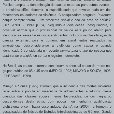
Pública, amplia a denominação de causas externas para outros eventos,
e considera difícil discernir a especificidade que envolve cada um dos
fenômenos causadores da violência. A pesquisadora pergunta: “
externas
porque sempre foram
um problema social
e não da área da saúde?”
(DESLANDES, 1999, p. 84). Seguindo a idéia dessa pesquisadora, é
possível afirmar que o profissional de saúde está pouco atento para
identificar as várias faces dos atendimentos incluídos na classificação de
causas externas, pois é comum, em atendimentos realizados na
emergência, desconsiderar-se a violência como causa e quando
identificada é considerada um evento
normal para o tipo de pessoa que
está sendo atendida
ou se faz o registro incompleto.
No Brasil, as causas externas constituem a principal causa de morte nos
grupos etários de
05 a
45 anos (MÉDICI, 1992; MINAYO e SOUZA, 1993;
CHESNAIS, 1999).
Minayo e Souza (1999) afirmam que a incidência das mortes violentas
recai sobre a população masculina de adolescentes e adultos jovens
oriundos das classes sociais menos favorecidas, de cor negra ou
descendentes desta etnia, com pouca ou nenhuma qualificação
profissional e com baixa escolaridade. Sant’Anna (2000), enfermeira e
pesquisadora do Núcleo de Estudos Interdisciplinares do Gênero, Saúde