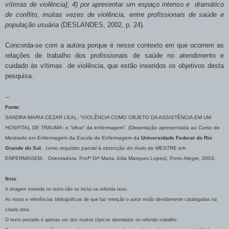
vítimas de violência]; 4) por apresentar um espaço intenso e dramático
de conflito, muitas vezes de violência, entre profissionais de saúde e
população usuária
(DESLANDES, 2002, p. 24).
Concorda-se com a autora porque é nesse contexto em que ocorrem as
relações de trabalho dos profissionais de saúde no atendimento e
cuidado às vítimas de violência, que estão inseridos os objetivos desta
pesquisa.
---
Fonte
:
SANDRA MARIA CEZAR LEAL: “VIOLÊNCIA COMO OBJETO DA ASSISTÊNCIA EM UM
HOSPITAL DE TRAUMA: o “olhar” da enfermagem”. (Dissertação apresentada ao Curso de
Mestrado em Enfermagem da Escola de Enfermagem da
Universidade Federal do Rio
Grande do Sul
, como requisito parcial à obtenção do título de MESTRE em
ENFERMAGEM. Orientadora: Profª Drª Marta Júlia Marques Lopes). Porto Alegre, 2003.
Nota
:
A imagem inserida no texto não se inclui na referida tese.
As notas e referências bibliográficas de que faz menção o autor estão devidamente catalogadas na
citada obra.
O texto postado é apenas um dos muitos tópicos abordados no referido trabalho.