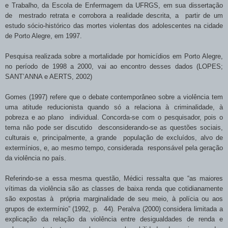
e Trabalho, da Escola de Enfermagem da UFRGS, em sua dissertação
de mestrado retrata e corrobora a realidade descrita, a partir de um
estudo sócio-histórico das mortes violentas dos adolescentes na cidade
de Porto Alegre, em 1997.
Pesquisa realizada sobre a mortalidade por homicídios em Porto Alegre,
no período de
1998 a
2000, vai ao encontro desses dados (LOPES;
SANT’ANNA e AERTS, 2002)
Gomes (1997) refere que o debate contemporâneo sobre a violência tem
uma atitude reducionista quando só a relaciona à criminalidade, à
pobreza e ao plano individual. Concorda-se com o pesquisador, pois o
tema não pode ser discutido desconsiderando-se as questões sociais,
culturais e, principalmente, a grande população de excluídos, alvo de
extermínios, e, ao mesmo tempo, considerada responsável pela geração
da violência no país.
Referindo-se a essa mesma questão, Médici ressalta que “as maiores
vítimas da violência são as classes de baixa renda que cotidianamente
são expostas à própria marginalidade de seu meio, à polícia ou aos
grupos de extermínio” (1992, p. 44). Peralva (2000) considera limitada a
explicação da relação da violência entre desigualdades de renda e