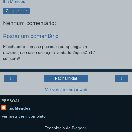
Iba Mendes
Compartilhar
Nenhum comentário:
Postar um comentário
Excetuando ofensas pessoais ou apologias ao
racismo, use esse espaço à vontade. Aqui não há
censura!!!
‹
›
Página inicial
Ver versão para a web
PESSOAL
Iba Mendes
Ver meu perfil completo
Tecnologia do
Blogger
.