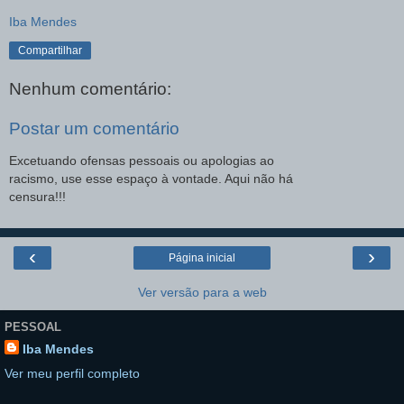
Iba Mendes
Compartilhar
Nenhum comentário:
Postar um comentário
Excetuando ofensas pessoais ou apologias ao
racismo, use esse espaço à vontade. Aqui não há
censura!!!
‹
›
Página inicial
Ver versão para a web
PESSOAL
Iba Mendes
Ver meu perfil completo