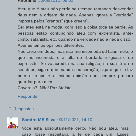
Anônimo
30/09/2012, 05:03
Ateu que é ateu não perde seu tempo tentando desvendar
deus nem a origem de nada. Apenas ignora a "verdade"
imposta pelos "crentes" (que creem).
Ser ateu está na moda, com isso a coisa toda se perde. As
pessoas estão confundindo ateu com extremista, ante-
cristo, satanista, etc. quando na verdade não é nada disso.
Apenas temos opiniões diferentes.
Não creio em deus, mas não me incomoda qd falam nele, o
que me incomoda é a falta de liberdade religiosa e de
expressão. Se vc acredita na sua religião, na sua fé e no
seu deus, siga o que manda seu coração, siga o que te faz
bem e respeite a minha opinião que sempre procuro
guardar para mim.
Covardia?! Não! Paz Ateísta.
Responder
Respostas
Sandro MS Silva
03/11/2021, 14:10
Você está absolutamente certo. Não sou ateu, mas
caso fosse respeitaria a fé de cada um. Esses