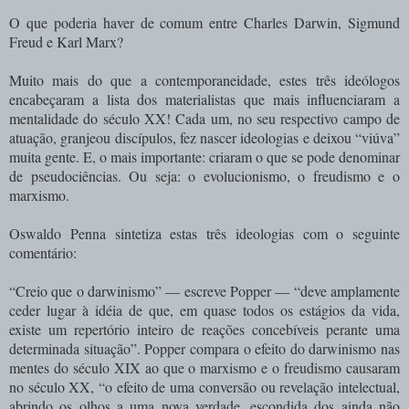
O que poderia haver de comum entre Charles Darwin, Sigmund
Freud e Karl Marx?
Muito mais do que a contemporaneidade, estes três ideólogos
encabeçaram a lista dos materialistas que mais influenciaram a
mentalidade do século XX! Cada um, no seu respectivo campo de
atuação, granjeou discípulos, fez nascer ideologias e deixou “viúva”
muita gente. E, o mais importante: criaram o que se pode denominar
de pseudociências. Ou seja: o evolucionismo, o freudismo e o
marxismo.
Oswaldo Penna sintetiza estas três ideologias com o seguinte
comentário:
“Creio que o darwinismo” — escreve Popper — “deve amplamente
ceder lugar à idéia de que, em quase todos os estágios da vida,
existe um repertório inteiro de reações concebíveis perante uma
determinada situação”. Popper compara o efeito do darwinismo nas
mentes do século XIX ao que o marxismo e o freudismo causaram
no século XX, “o efeito de uma conversão ou revelação intelectual,
abrindo os olhos a uma nova verdade, escondida dos ainda não