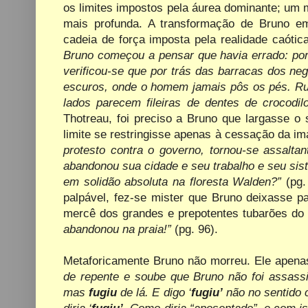
os limites impostos pela áurea dominante; um 
mais profunda. A transformação de Bruno em
cadeia de força imposta pela realidade caóti
Bruno começou a pensar que havia errado: por
verificou-se que por trás das barracas dos n
escuros, onde o homem jamais pôs os pés. Rua
lados parecem fileiras de dentes de crocodil
Thotreau, foi preciso a Bruno que largasse o
limite se restringisse apenas à cessação da im
protesto contra o governo, tornou-se assaltan
abandonou sua cidade e seu trabalho e seu sist
em solidão absoluta na floresta Walden?”
(pg
palpável, fez-se mister que Bruno deixasse p
mercê dos grandes e prepotentes tubarões do 
abandonou na praia!”
(pg. 96).
Metaforicamente Bruno não morreu. Ele apena
de repente e soube que Bruno não foi assass
mas
fugiu
de lá. E digo ‘
fugiu’
não no sentido
diria ‘
fugiu’
. Como diria “aposentado”, e com ist