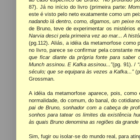
87). Já no início do livro (primeira parte:
Mom
este é visto pelo neto exatamente como um pei
nadando lá dentro, como, digamos, um peixe no
de Bruno, teve de experimentar os mistérios 
Narvia desci pela primeira vez ao mar... A hist
(pg.112). Aliás, a idéia da metamorfose como
no livro, parece se confirmar pela constante 
que ficar diante da própria fonte para sabe
Munch assinou. E Kafka assinou...”
(pg. 91). /
“
século; que se equipara às vezes a Kafka...”
(
Grossman.
A idéia da metamorfose aparece, pois, como e
normalidade, do comum, do banal, do cotidiano
pai de Bruno, sonhador com a cabeça de prof
sonhos para tatear os limites da existência h
às quais Bruno denomina as regiões da grande 
Sim, fugir ou isolar-se do mundo real, para a