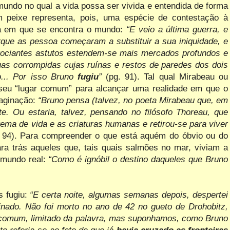
mundo no qual a vida possa ser vivida e entendida de forma
 peixe representa, pois, uma espécie de contestação à
ca em que se encontra o mundo:
“E veio a última guerra, e
que as pessoa começaram a substituir a sua iniquidade, e
egociantes astutos estendem-se mais mercados profundos e
s corrompidas cujas ruínas e restos de paredes dos dois
o... Por isso Bruno
fugiu
”
(pg. 91). Tal qual Mirabeau ou
 seu “lugar comum” para alcançar uma realidade em que o
aginação:
“Bruno pensa (talvez, no poeta Mirabeau que, em
te. Ou estaria, talvez, pensando no filósofo Thoreau, que
ema de vida e as criaturas humanas e retirou-se para viver
. 94). Para compreender o que está aquém do óbvio ou do
ara trás aqueles que, tais quais salmões no mar, viviam a
mundo real:
“Como é ignóbil o destino daqueles que Bruno
s fugiu:
“E certa noite, algumas semanas depois, despertei
inado. Não foi morto no ano de 42 no gueto
de Drohobitz,
 comum, limitado da palavra, mas suponhamos, como Bruno
o referia-se ao fato de que já
havia cruzado as fronteiras