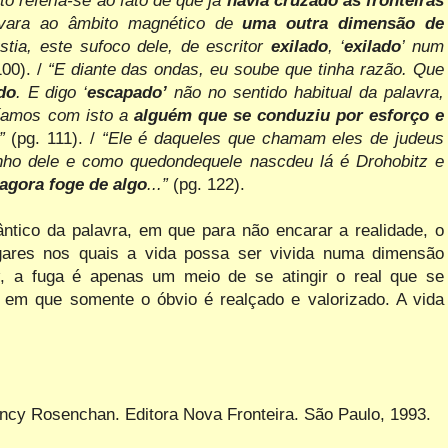
evara ao âmbito magnético de
uma outra dimensão de
tia, este sufoco dele, de escritor
exilado
, ‘
exilado
’ num
00). /
“E diante das ondas, eu soube que tinha razão. Que
do
. E digo ‘
escapado’
não no sentido habitual da palavra,
eríamos com
isto a
alguém que se conduziu por esforço e
”
(pg. 111).
/
“Ele é daqueles que chamam eles de judeus
inho dele e como quedondequele nascdeu lá é Drohobitz e
 agora foge de algo
...”
(pg. 122).
ântico da palavra, em que para não encarar a realidade, o
ugares nos quais a vida possa ser vivida numa dimensão
r
, a fuga é apenas um meio de se atingir o real que se
a em que somente o óbvio é realçado e valorizado. A vida
ncy Rosenchan. Editora Nova Fronteira. São Paulo, 1993.