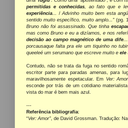
permitidas e conhecidas
, ao fato que e l
experiência
...
/
Advinho muito bem esta angús
sentido muito específico, muito amplo...”
(pg. 1
Bruno não foi assassinado. Que tinha
escapa
mas como Bruno e eu a dizíamos, e nos ref
decisão ao campo magnético de uma dife
...
porcausaque falta pra ele um tiquinho no tub
queeleé um serumano que escreve muito e
ele
Contudo, não se trata da fuga no sentido rom
escritor parte para paradas amenas, para l
maravilhosamente espetacular. Em
Ver: Amo
esconde por trás de um cotidiano materialist
vista do mar é bem mais azul.
---
Referência bibliografia
:
“
Ver: Amor”
, de David Grossman. Tradução: Na