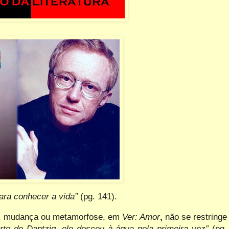
para conhecer a vida”
(pg. 141).
o, mudança ou metamorfose, em
Ver: Amor
,
não se restringe
rto de Dantzig, ele desceu à água pela primeira vez”
(pg.