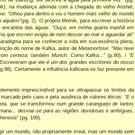
ik
), na mudança advinda com a chegada do velho Anshel,
xe:
“Olhou para dentro e viu o homem mais velho do mundo
 aquário”
(pg. 2). O próprio Momik, para escrever a história
e encantos das águas:
“Ouça, em minha quarta manhã em
ória que escrevi exigia de mim descer ao mar e aguardar ali”
 paradigma para se conhecer a vida em sua essência plena,
menção do nome de Kafka, autor de
Metamorfose
:
“Mas teve
r com certeza: também Munch. Como Kafka...”
(p.90). /
“E
Escreveram que ele é um dos grandes escritores do nosso
pg.98). Certamente a influência kafkiana se faz presente em
lemento imprescindível para se ultrapassar os limites da
 marcado pelo caos e pela ausência de valores éticos:
“E o
eta, que se transformou num grande caranguejo de tantos
umana... desviar-se para as regiões duvidosas e ambíguas,
heresia”
(pg. 100).
tingir um mundo, não propriamente irreal, mas um mundo sem