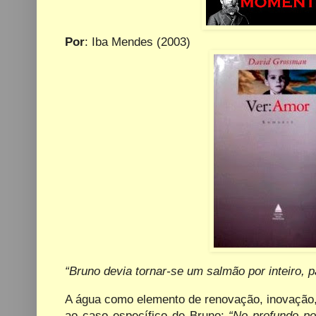
Por
: Iba Mendes (2003)
“Bruno devia tornar-se um salmão por inteiro, 
A água como elemento de renovação, inovaçã
ao caso específico de Bruno:
“No profundo po