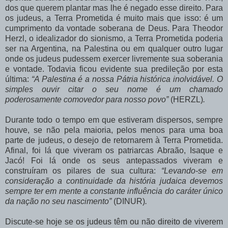
dos que querem plantar mas lhe é negado esse direito. Para
os judeus, a Terra Prometida é muito mais que isso: é um
cumprimento da vontade soberana de Deus. Para Theodor
Herzl, o idealizador do sionismo, a Terra Prometida poderia
ser na Argentina, na Palestina ou em qualquer outro lugar
onde os judeus pudessem exercer livremente sua soberania
e vontade. Todavia ficou evidente sua predileção por esta
última:
“A Palestina é a nossa Pátria histórica inolvidável. O
simples ouvir citar o seu nome é um chamado
poderosamente comovedor para nosso povo”
(HERZL)
.
Durante todo o tempo em que estiveram dispersos, sempre
houve, se não pela maioria, pelos menos para uma boa
parte de judeus, o desejo de retornarem à Terra Prometida.
Afinal, foi lá que viveram os patriarcas Abraão, Isaque e
Jacó! Foi lá onde os seus antepassados viveram e
construíram os pilares de sua cultura:
“Levando-se em
consideração a continuidade da história judaica devemos
sempre ter em mente a constante influência do caráter único
da nação no seu nascimento”
(DINUR)
.
Discute-se hoje se os judeus têm ou não direito de viverem