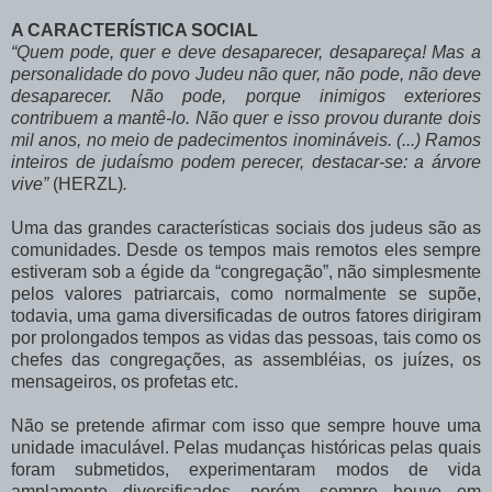
A CARACTERÍSTICA SOCIAL
“Quem pode, quer e deve desaparecer, desapareça! Mas a
personalidade do povo Judeu não quer, não pode, não deve
desaparecer. Não pode, porque inimigos exteriores
contribuem a mantê-lo. Não quer e isso provou durante dois
mil anos, no meio de padecimentos inomináveis. (...) Ramos
inteiros de judaísmo podem perecer, destacar-se: a árvore
vive”
(HERZL)
.
Uma das grandes características sociais dos judeus são as
comunidades. Desde os tempos mais remotos eles sempre
estiveram sob a égide da “congregação”, não simplesmente
pelos valores patriarcais, como normalmente se supõe,
todavia, uma gama diversificadas de outros fatores dirigiram
por prolongados tempos as vidas das pessoas, tais como os
chefes das congregações, as assembléias, os juízes, os
mensageiros, os profetas etc.
Não se pretende afirmar com isso que sempre houve uma
unidade imaculável. Pelas mudanças históricas pelas quais
foram submetidos, experimentaram modos de vida
amplamente diversificados, porém, sempre houve em