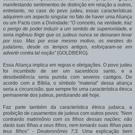
manifestando sentimentos de distinção em relação a outros,
entretanto, no caso do povo judeu, essas características
adquirem um aspecto singular no fato de haver uma Aliança
ou um Pacto com a Divindade: “
O conceito, na verdade, traz
o perigo de poder induzir a um sentido de superioridade, e
seria ingênuo fingir que os judeus nunca se deixaram levar
por isso. Mas por esse mesmo motivo, os mestres do
judaísmo, desde os tempos antigos, esforçaram-se em
advertir contra tal noção”
(GOLDBERG)
.
Essa Aliança implica em regras e obrigações. O povo judeu
foi incumbido de ser um sacerdócio santo, e a
desobediência seria punida com severos castigos. De
acordo com a Bíblia, o símbolo “material” dessa aliança
seria a circuncisão, que sempre foi uma característica étnica
permanente dos judeus, perdurando até hoje.
Faz parte também da característica étnica judaica, a
proibição de casamentos de judeus com outros povos:
“Nem
contrairás matrimônio com os filhos dessas nações; não
darás tuas filhas a seus filhos, nem tomarás suas filhas para
teus filhos” - Deuteronômio 7:3
. Uma explicação bem