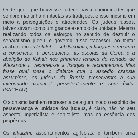
Onde quer que houvesse judeus havia comunidades que
sempre mantinham intactas as tradições, e isso mesmo em
meio a perseguições e atrocidades. Os judeus russos,
talvez sirvam como um grande exemplo de unidade. Mesmo
realizando todos os esforços no sentido de destruir o
separatismo judeu, o governo russo fracassou ao tentar
acabar com as
kehilot
:
“...sob Nicolau I, a burguesia recorreu
à conscrição, à perseguição, às escolas da Coroa e à
abolição do Kahal; nos primeiros tempos do reinado de
Alexandre II, recorreu-se a lisonjas e recompensas. Mas
fosse qual fosse o disfarce que o assédio czarista
assumisse, os judeus da Rússia preservaram a sua
integridade comunal persistentemente e com êxito”
(SACHAR)
.
O sionismo também representa de algum modo o espírito de
perseverança e unidade dos judeus, é claro, não no seu
aspecto imperialista e capitalista, mas na essência dos
propósitos.
Os
kibutzim,
assentamentos agrícolas, é também uma