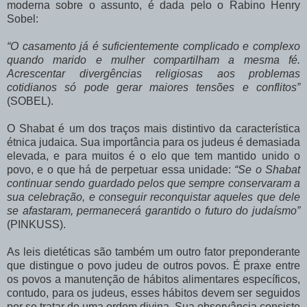
moderna sobre o assunto, é dada pelo o Rabino Henry
Sobel:
“O casamento já é suficientemente complicado e complexo
quando marido e mulher compartilham a mesma fé.
Acrescentar divergências religiosas aos problemas
cotidianos só pode gerar maiores tensões e conflitos”
(SOBEL).
O Shabat é um dos traços mais distintivo da característica
étnica judaica. Sua importância para os judeus é demasiada
elevada, e para muitos é o elo que tem mantido unido o
povo, e o que há de perpetuar essa unidade:
“Se o Shabat
continuar sendo guardado pelos que sempre conservaram a
sua celebração, e conseguir reconquistar aqueles que dele
se afastaram, permanecerá garantido o futuro do judaísmo”
(PINKUSS).
As leis dietéticas são também um outro fator preponderante
que distingue o povo judeu de outros povos. É praxe entre
os povos a manutenção de hábitos alimentares específicos,
contudo, para os judeus, esses hábitos devem ser seguidos
por se tratar de uma ordem divina. Sua observância consiste