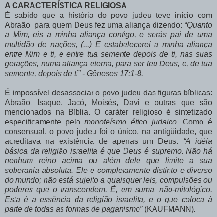
A CARACTERÍSTICA RELIGIOSA
É sabido que a história do povo judeu teve início com
Abraão, para quem Deus fez uma aliança dizendo:
“Quanto
a Mim, eis a minha aliança contigo, e serás pai de uma
multidão de nações; (...) E estabelecerei a minha aliança
entre Mim e ti, e entre tua semente depois de ti, nas suas
gerações, numa aliança eterna, para ser teu Deus, e, de tua
semente, depois de ti” - Gêneses 17:1-8.
É impossível desassociar o povo judeu das figuras bíblicas:
Abraão, Isaque, Jacó, Moisés, Davi e outras que são
mencionados na Bíblia. O caráter religioso é sintetizado
especificamente pelo
monoteísmo ético judaico.
Como é
consensual, o povo judeu foi o único, na antigüidade, que
acreditava na existência de apenas um Deus:
“A idéia
básica da religião israelita é que Deus é supremo. Não há
nenhum reino acima ou além dele que limite a sua
soberania absoluta. Ele é completamente distinto e diverso
do mundo; não está sujeito a quaisquer leis, compulsões ou
poderes que o transcendem. É, em suma, não-mitológico.
Esta é a essência da religião israelita, e o que coloca à
parte de todas as formas de paganismo”
(KAUFMANN)
.