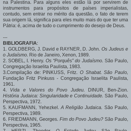
na Palestina. Para alguns eles estão lá por servirem de
instrumentos para propósitos de países imperialistas,
contudo, sem entrar no mérito da questão, o fato de terem
sua origem lá, significa para eles muito mais do que ter uma
Pátria: é, acima de tudo o cumprimento do desejo de Deus.
---
BIBLIOGRAFIA
:
1. GOLDBERG, J. David e RAYNER, D. John.
Os Judeus e
o Judaísmo.
Rio de Janeiro, Xenon, 1989.
2. SOBEL, I. Henry.
Os “Porquês” do Judaísmo.
São Paulo,
Congregação Israelita Paulista, 1983.
3.Compilação de: PINKUSS, Fritz.
O Shabat. São Paulo,
Fundação Fritz Pinkuss - Congregação Israelita Paulista,
1961.
4.
Vida e Valores do Povo Judeu.
DINUR, Ben-Zion.
História Judaica: Singularidade e Continuidade.
São Paulo,
Perspectiva, 1972.
5. KAUFMANN, Yehezkel.
A Religião Judaica.
São Paulo,
Perspectiva, 1989.
6. FRIEDMANN, Georges.
Fim do Povo Judeu?
São Paulo,
Perspectiva, 1965.
7. HERZL, Theodor.
O Estado Judeu.
São Paulo,