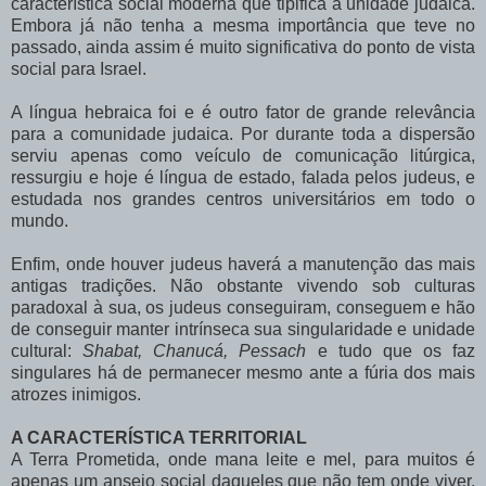
característica social moderna que tipifica a unidade judaica.
Embora já não tenha a mesma importância que teve no
passado, ainda assim é muito significativa do ponto de vista
social para Israel.
A língua hebraica foi e é outro fator de grande relevância
para a comunidade judaica. Por durante toda a dispersão
serviu apenas como veículo de comunicação litúrgica,
ressurgiu e hoje é língua de estado, falada pelos judeus, e
estudada nos grandes centros universitários em todo o
mundo.
Enfim, onde houver judeus haverá a manutenção das mais
antigas tradições. Não obstante vivendo sob culturas
paradoxal à sua, os judeus conseguiram, conseguem e hão
de conseguir manter intrínseca sua singularidade e unidade
cultural:
Shabat, Chanucá, Pessach
e tudo que os faz
singulares há de permanecer mesmo ante a fúria dos mais
atrozes inimigos.
A CARACTERÍSTICA TERRITORIAL
A Terra Prometida, onde mana leite e mel, para muitos é
apenas um anseio social daqueles que não tem onde viver,