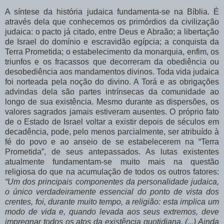
A síntese da história judaica fundamenta-se na Bíblia. É
através dela que conhecemos os primórdios da civilização
judaica: o pacto já citado, entre Deus e Abraão; a libertação
de Israel do domínio e escravidão egípcia; a conquista da
Terra Prometida; o estabelecimento da monarquia, enfim, os
triunfos e os fracassos que decorreram da obediência ou
desobediência aos mandamentos divinos. Toda vida judaica
foi norteada pela noção do divino. A Torá e as obrigações
advindas dela são partes intrínsecas da comunidade ao
longo de sua existência. Mesmo durante as dispersões, os
valores sagrados jamais estiveram ausentes. O próprio fato
de o Estado de Israel voltar a existir depois de séculos em
decadência, pode, pelo menos parcialmente, ser atribuído à
fé do povo e ao anseio de se estabelecerem na “Terra
Prometida”, de seus antepassados. As lutas existentes
atualmente fundamentam-se muito mais na questão
religiosa do que na acumulação de todos os outros fatores:
“Um dos principais componentes da personalidade judaica,
o único verdadeiramente essencial do ponto de vista dos
crentes, foi, durante muito tempo, a religião: esta implica um
modo de vida e, quando levada aos seus extremos, deve
impregnar todos os atos da existência quotidiana. (...) Ainda