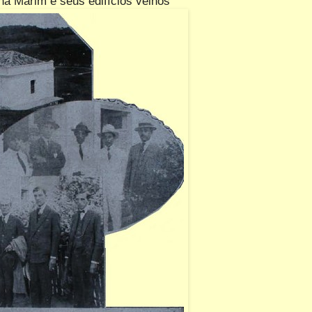
ha Marim e seus edifícios velhos